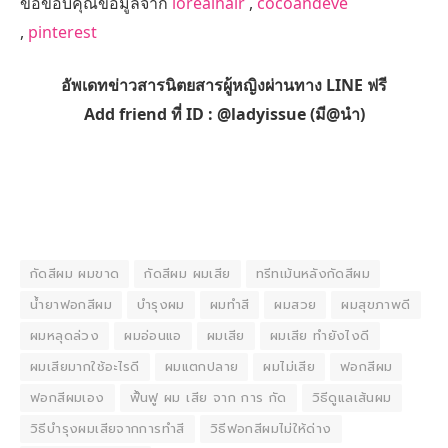
ขอขอบคุณข้อมูลจาก
lorealhair
,
cocoandeve
,
pinterest
อัพเดทข่าวสารนิตยสารผู้หญิงผ่านทาง LINE ฟรี
Add friend ที่ ID : @ladyissue (มี@นำ)
กัดสีผม ผมขาด
กัดสีผม ผมเสีย
ทรีทเม้นหลังกัดสีผม
น้ํายาฟอกสีผม
บำรุงผม
ผมทำสี
ผมสวย
ผมสุขภาพดี
ผมหลุดล่วง
ผมอ่อนแอ
ผมเสีย
ผมเสีย ทำยังไงดี
ผมเสียมากใช้อะไรดี
ผมแตกปลาย
ผมไม่เสีย
ฟอกสีผม
ฟอกสีผมเอง
ฟื้นฟู ผม เสีย จาก การ กัด
วิธีดูแลเส้นผม
วิธีบํารุงผมเสียจากการทําสี
วิธีฟอกสีผมไม่ให้ด่าง