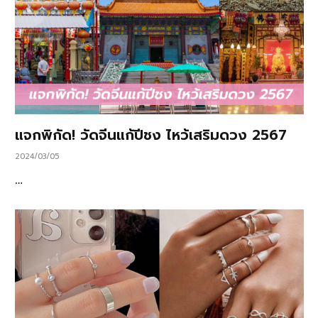
แจกพิกัด! วัดจีนแก้ปีชง ไหว้เสริมดวง 2567
2024/03/05
…