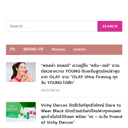
PR
BRAND PR
กิจกรรม
ภาพข่าว
“พอลล่า เทเลอร์” ควงคู่จิ้น “หยิ่น–วอร์” ชวน
ต่อเวลาความ YOUNG กับเซรั่มสูตรใหม่ล่าสุด
จาก OLAY งาน “OLAY Ultra Firming ทุก
วัน YOUNG ได้อีก”
2025/08/20
Vichy Dercos จัดอีเว้นท์สุดยิ่งใหญ่ Dare to
Wear Black เปิดตัวแฮร์แคร์ใหม่พาทุกคนเผย
ลุคดำมั่นใจไร้รังแค พร้อม “เต – ตะวัน Friend
of Vichy Dercos”