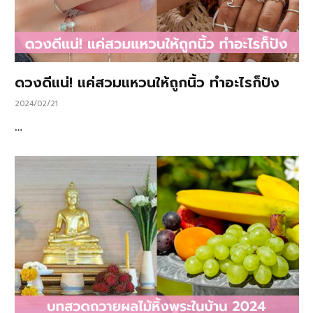
ดวงดีแน่! แค่สวมแหวนให้ถูกนิ้ว ทำอะไรก็ปัง
2024/02/21
…