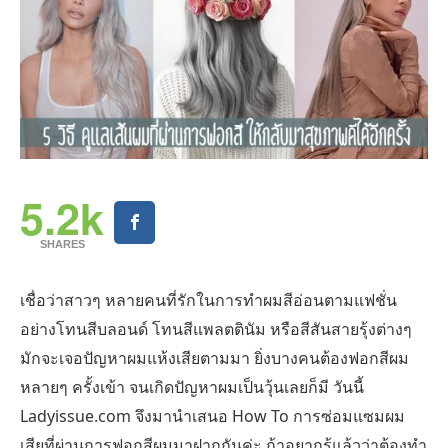
5.2k
SHARES
เชื่อว่าสาวๆ หลายคนที่รักในการทำผมสีอ่อนตามแฟชั่น
อย่างโทนสีบลอนด์ โทนสีแพลตตินัม หรือสีสันสายรุ้งต่างๆ
มักจะเจอปัญหาผมแห้งเสียตามมา ยิ่งบางคนต้องฟอกสีผม
หลายๆ ครั้งเข้า จนเกิดปัญหาผมเป็นวุ้นเลยก็มี วันนี้
Ladyissue.com จึงมานำเสนอ How To การซ่อมแซมผม
เสียที่ผ่านการฟอกสีผมมาฝากกันค่ะ ถ้าอยากรู้แล้วว่าต้องทำ