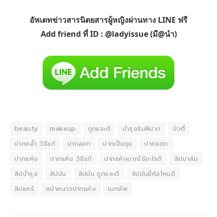
อัพเดทข่าวสารนิตยสารผู้หญิงผ่านทาง LINE ฟรี
Add friend ที่ ID : @ladyissue (มี@นำ)
beauty
makeup
ถูกและดี
บำรุงริมฝีปาก
บิวตี้
ปากคล้ำ วิธีแก้
ปากลอก
ปากเป็นขุย
ปากแตก
ปากแห้ง
ปากแห้ง วิธีแก้
ปากแห้งมากใช้อะไรดี
ลิปบาล์ม
ลิปบำรุง
ลิปมัน
ลิปมัน ถูกและดี
ลิปมันยี่ห้อไหนดี
ลิปแคร์
หน้าหนาวปากแห้ง
เมกอัพ