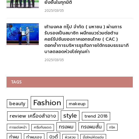
ยั่งยืนในทุกมิติ
2025/03/05
เก้ามงคล กรุ๊ป จำกัด ( มหาชน ) ผ่านการ
รับรองเป็นสมาชิก ผนึกแนวร่วมต่อต้าน
คอร์รัปชันของภาคเอกชนไทย ( CAC )
ตอกย้ำการบริหารธุรกิจภายใต้กรอบธรรมาภิ
บาลตลอดห่วงโซ่คุณค่า
2025/03/05
TAGS
Fashion
beauty
makeup
style
review เครื่องสำอาง
trend 2018
ทรงผม
ทรงผมสั้น
การแต่งหน้า
ครีมกันแดด
ทริค
บิวตี้
ทำผม
ทำผมเอง
ผิวสวย
มือใหม่หัดแต่ง