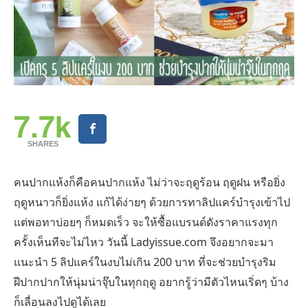
7.7k
SHARES
คนปากแห้งก็คือคนปากแห้ง ไม่ว่าจะฤดูร้อน ฤดูฝน หรือยิ่ง
ฤดูหนาวก็ยิ่งแห้ง แก้ได้ง่ายๆ ด้วยการทาลิปแคร์บำรุงเข้าไป
แต่พอทาบ่อยๆ ก็หมดเร็ว จะให้ซื้อแบรนด์ดังราคาแรงทุก
ครั้งเห็นทีจะไม่ไหว วันนี้ Ladyissue.com จึงอยากจะมา
แนะนำ 5 ลิปแคร์ในงบไม่เกิน 200 บาท ที่จะช่วยบำรุงริม
ฝีปากปากให้นุ่มน่าจุ๊บในทุกฤดู อยากรู้ว่ามีตัวไหนเริ่ดๆ บ้าง
ก็เลื่อนลงไปดูได้เลย