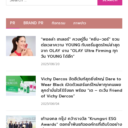
PR
BRAND PR
กิจกรรม
ภาพข่าว
“พอลล่า เทเลอร์” ควงคู่จิ้น “หยิ่น–วอร์” ชวน
ต่อเวลาความ YOUNG กับเซรั่มสูตรใหม่ล่าสุด
จาก OLAY งาน “OLAY Ultra Firming ทุก
วัน YOUNG ได้อีก”
2025/08/20
Vichy Dercos จัดอีเว้นท์สุดยิ่งใหญ่ Dare to
Wear Black เปิดตัวแฮร์แคร์ใหม่พาทุกคนเผย
ลุคดำมั่นใจไร้รังแค พร้อม “เต – ตะวัน Friend
of Vichy Dercos”
2025/06/04
เก้ามงคล กรุ๊ป คว้ารางวัล “Krungsri ESG
Awards” ตอกย้ำพันธกิจองค์กรที่เติบโตอย่าง