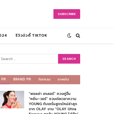
SUBSCRIBE
2024
รีวิวบิวตี้ TIKTOK
PR
BRAND PR
กิจกรรม
ภาพข่าว
“พอลล่า เทเลอร์” ควงคู่จิ้น
“หยิ่น–วอร์” ชวนต่อเวลาความ
YOUNG กับเซรั่มสูตรใหม่ล่าสุด
จาก OLAY งาน “OLAY Ultra