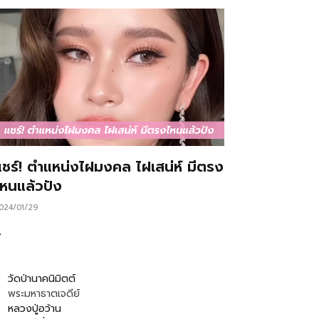
แชร์! ตำแหน่งไฝมงคล ไฝเสน่ห์ มีตรง
ไหนแล้วปัง
024/01/29
…
วัดป่านาคนิมิตต์
พระมหาธาตเจดีย์
หลวงปู่อว้าน