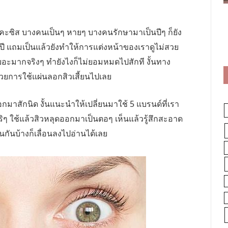
นะคะซิส บางคนเป็นๆ หายๆ บางคนรักษามาเป็นปีๆ ก็ยัง
ทั้งปี แถมเป็นแล้วยังทำให้การแต่งหน้าของเราดูไม่สวย
ย เยอะมากจริงๆ ทำยังไงก็ไม่ยอมหมดไปสักที งั้นทาง
วยการใช้แผ่นลอกสิวเสี้ยนไปเลย
กมาสักนิด งั้นแนะนำให้เปลี่ยนมาใช้ 5 แบรนด์ที่เรา
ิๆ ใช้แล้วสิวหลุดออกมาเป็นตอๆ เห็นแล้วรู้สึกสะอาด
นกันบ้างก็เลื่อนลงไปอ่านได้เลย