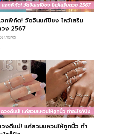
จกพิกัด! วัดจีนแก้ปีชง ไหว้เสริม
ดวง 2567
024/03/05
…
ดวงดีแน่! แค่สวมแหวนให้ถูกนิ้ว ทำ