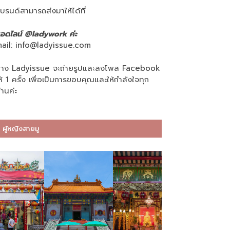
บรนด์สามารถส่งมาให้ได้ที่
อดไลน์ @ladywork ค่ะ
ail:
info@ladyissue.com
าง Ladyissue จะถ่ายรูปและลงโพส Facebook
ห้ 1 ครั้ง เพื่อเป็นการขอบคุณและให้กำลังใจทุก
่านค่ะ
ผู้หญิงสายมู