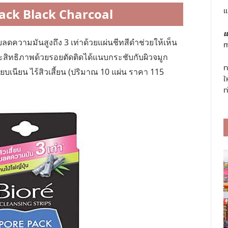
แ
ack Black Charcoal
แ
่วยลดความมันสูงถึง 3 เท่าด้วยแผ่นชีทสีดำช่วยให้เห็น
m
มประสิทธิภาพด้วยรอยตัดติดได้แนบกระชับกับผิวจมูก
ท
ียบเนียน ไร้สิวเสี้ยน (ปริมาณ 10 แผ่น ราคา 115
ใ
ท