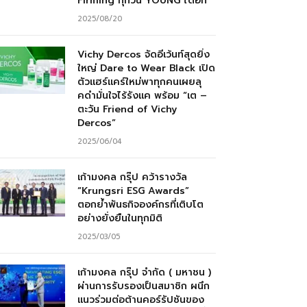
Firming ทุกวัน YOUNG ได้อีก”
2025/08/20
Vichy Dercos จัดอีเว้นท์สุดยิ่ง
ใหญ่ Dare to Wear Black เปิด
ตัวแฮร์แคร์ใหม่พาทุกคนเผยลุ
คดำมั่นใจไร้รังแค พร้อม “เต –
ตะวัน Friend of Vichy
Dercos”
2025/06/04
เก้ามงคล กรุ๊ป คว้ารางวัล
“Krungsri ESG Awards”
ตอกย้ำพันธกิจองค์กรที่เติบโต
อย่างยั่งยืนในทุกมิติ
2025/03/05
เก้ามงคล กรุ๊ป จำกัด ( มหาชน )
ผ่านการรับรองเป็นสมาชิก ผนึก
แนวร่วมต่อต้านคอร์รัปชันของ