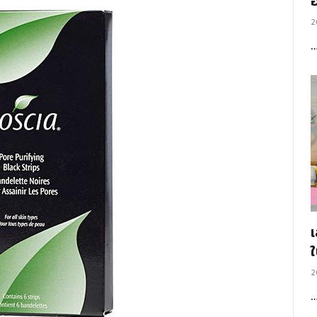
อ
2
2