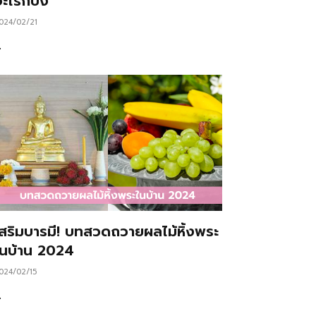
ะไรก็ปัง
024/02/21
…
เสริมบารมี! บทสวดถวายผลไม้หิ้งพระ
ในบ้าน 2024
024/02/15
…