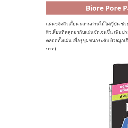
Biore Pore P
แผ่นขจัดสิวเสี้ยน ผสานถ่านไม้ไผ่ญี่ปุ่น ช
สิวเสี้ยนที่หลุดมากับแผ่นชัดเจนขึ้น เพิ่
ตลอดทั้งแผ่น เพื่อรูขุมขนกระชับ ผิวจมูกเร
บาท)