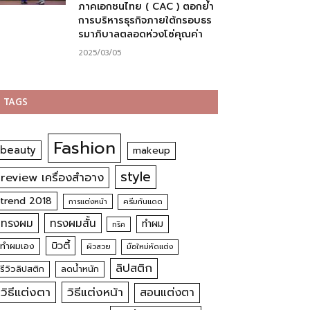
ภาคเอกชนไทย ( CAC ) ตอกย้ำ
การบริหารธุรกิจภายใต้กรอบธร
รมาภิบาลตลอดห่วงโซ่คุณค่า
2025/03/05
TAGS
Fashion
beauty
makeup
style
review เครื่องสำอาง
trend 2018
การแต่งหน้า
ครีมกันแดด
ทรงผม
ทรงผมสั้น
ทำผม
ทริค
บิวตี้
ทำผมเอง
ผิวสวย
มือใหม่หัดแต่ง
ลิปสติก
รีวิวลิปสติก
ลดน้ำหนัก
วิธีแต่งตา
วิธีแต่งหน้า
สอนแต่งตา