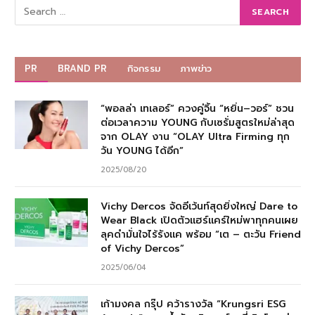
PR
BRAND PR
กิจกรรม
ภาพข่าว
“พอลล่า เทเลอร์” ควงคู่จิ้น “หยิ่น–วอร์” ชวน
ต่อเวลาความ YOUNG กับเซรั่มสูตรใหม่ล่าสุด
จาก OLAY งาน “OLAY Ultra Firming ทุก
วัน YOUNG ได้อีก”
2025/08/20
Vichy Dercos จัดอีเว้นท์สุดยิ่งใหญ่ Dare to
Wear Black เปิดตัวแฮร์แคร์ใหม่พาทุกคนเผย
ลุคดำมั่นใจไร้รังแค พร้อม “เต – ตะวัน Friend
of Vichy Dercos”
2025/06/04
เก้ามงคล กรุ๊ป คว้ารางวัล “Krungsri ESG