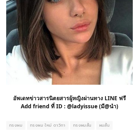
อัพเดทข่าวสารนิตยสารผู้หญิงผ่านทาง LINE ฟรี
Add friend ที่ ID : @ladyissue (มี@นำ)
ทรงผม
ทรงผม ใหม่ ดาวิกา
ทรงผมสั้น
ผมสั้น