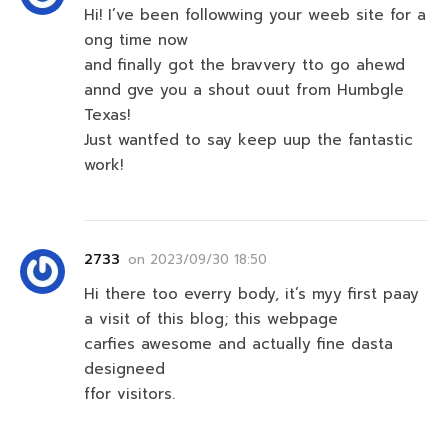
Hi! I’ve been followwing your weeb site for a
ong time now
and finally got the bravvery tto go ahewd
annd gve you a shout ouut from Humbgle
Texas!
Just wantfed to say keep uup the fantastic
work!
2733
on
2023/09/30 18:50
Hi there too everry body, it’s myy first paay
a visit of this blog; this webpage
carfies awesome and actually fine dasta
designeed
ffor visitors.