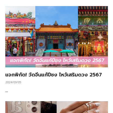
แจกพิกัด! วัดจีนแก้ปีชง ไหว้เสริมดวง 2567
2024/03/05
…