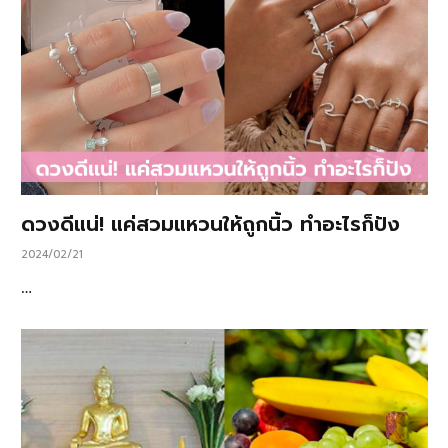
ดวงดีแน่! แค่สวมแหวนให้ถูกนิ้ว ทำอะไรก็ปัง
2024/02/21
…