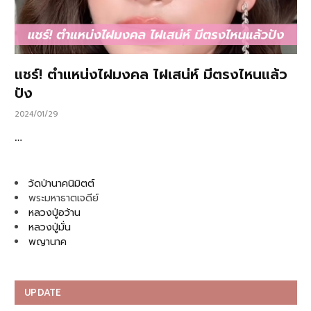
แชร์! ตำแหน่งไฝมงคล ไฝเสน่ห์ มีตรงไหนแล้ว
ปัง
2024/01/29
…
วัดป่านาคนิมิตต์
พระมหาธาตเจดีย์
หลวงปู่อว้าน
หลวงปู่มั่น
พญานาค
UPDATE