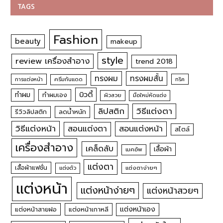
TAGS
Fashion
beauty
makeup
style
review เครื่องสำอาง
trend 2018
ทรงผม
ทรงผมสั้น
การแต่งหน้า
ครีมกันแดด
ทริค
บิวตี้
ทำผม
ทำผมเอง
ผิวสวย
มือใหม่หัดแต่ง
วิธีแต่งตา
ลิปสติก
รีวิวลิปสติก
ลดน้ำหนัก
วิธีแต่งหน้า
สอนแต่งหน้า
สอนแต่งตา
สไตล์
เครื่องสำอาง
เคล็ดลับ
เสื้อผ้า
เมคอัพ
แต่งตา
เสื้อผ้าแฟชั่น
แต่งตัว
แต่งตาง่ายๆ
แต่งหน้า
แต่งหน้าง่ายๆ
แต่งหน้าสวยๆ
แต่งหน้าเอง
แต่งหน้าสายฝอ
แต่งหน้าเกาหลี