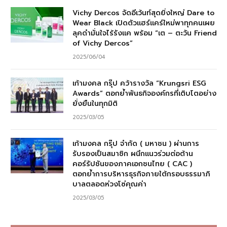
Vichy Dercos จัดอีเว้นท์สุดยิ่งใหญ่ Dare to
Wear Black เปิดตัวแฮร์แคร์ใหม่พาทุกคนเผย
ลุคดำมั่นใจไร้รังแค พร้อม “เต – ตะวัน Friend
of Vichy Dercos”
2025/06/04
เก้ามงคล กรุ๊ป คว้ารางวัล “Krungsri ESG
Awards” ตอกย้ำพันธกิจองค์กรที่เติบโตอย่าง
ยั่งยืนในทุกมิติ
2025/03/05
เก้ามงคล กรุ๊ป จำกัด ( มหาชน ) ผ่านการ
รับรองเป็นสมาชิก ผนึกแนวร่วมต่อต้าน
คอร์รัปชันของภาคเอกชนไทย ( CAC )
ตอกย้ำการบริหารธุรกิจภายใต้กรอบธรรมาภิ
บาลตลอดห่วงโซ่คุณค่า
2025/03/05