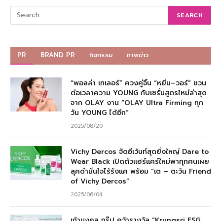
PR
BRAND PR
กิจกรรม
ภาพข่าว
“พอลล่า เทเลอร์” ควงคู่จิ้น “หยิ่น–วอร์” ชวน
ต่อเวลาความ YOUNG กับเซรั่มสูตรใหม่ล่าสุด
จาก OLAY งาน “OLAY Ultra Firming ทุก
วัน YOUNG ได้อีก”
2025/08/20
Vichy Dercos จัดอีเว้นท์สุดยิ่งใหญ่ Dare to
Wear Black เปิดตัวแฮร์แคร์ใหม่พาทุกคนเผย
ลุคดำมั่นใจไร้รังแค พร้อม “เต – ตะวัน Friend
of Vichy Dercos”
2025/06/04
เก้ามงคล กรุ๊ป คว้ารางวัล “Krungsri ESG