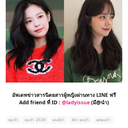
อัพเดทข่าวสารนิตยสารผู้หญิงผ่านทาง LINE ฟรี
Add friend ที่ ID :
@ladyissue
(มี@นำ)
ผมดำ
ผมดำ 2020
ผมสีดำ
ลิซ่า ผมดำ
ลุคผมดำ