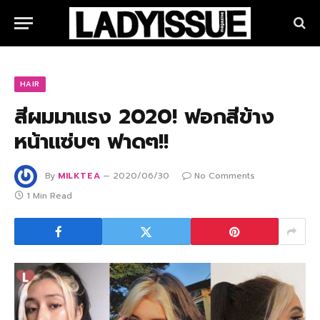
HAIR
สีผมมาแรง 2020! ฟอกสีข้าง
หน้าแซ่บๆ ฟาดๆ!!
By
MILKTEA
2020/06/30
No Comments
1 Min Read