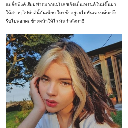
แบล็คพิงค์ สีผมฟาดมากแม่! เลยเกิดเป็นเทรนด์ใหม่ขึ้นมา
ให้สาวๆ ไปทำสีนี้กันเพียบ ใครช้าอยู่จะไม่ทันเทรนด์นะจ๊ะ
รีบไปฟอกผมข้างหน้าให้ไว มันกำลังมา!!