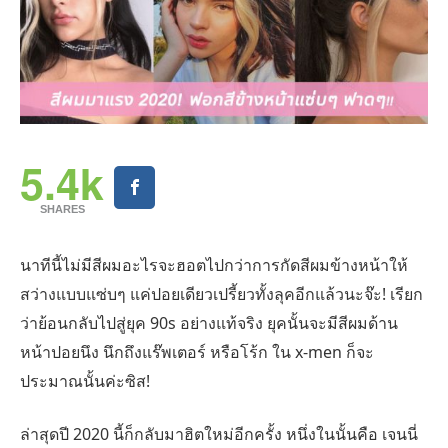
5.4k
SHARES
นาทีนี้ไม่มีสีผมอะไรจะฮอตไปกว่าการกัดสีผมข้างหน้าให้
สว่างแบบแซ่บๆ แค่ปอยเดียวเปรี้ยวทั้งลุคอีกแล้วนะจ๊ะ! เรียก
ว่าย้อนกลับไปสู่ยุค 90s อย่างแท้จริง ยุคนั้นจะมีสีผมด้าน
หน้าปอยนึง นึกถึงแร๊พเตอร์ หรือโร้ก ใน x-men ก็จะ
ประมาณนั้นค่ะซิส!
ล่าสุดปี 2020 นี้ก็กลับมาฮิตใหม่อีกครั้ง หนึ่งในนั้นคือ เจนนี่