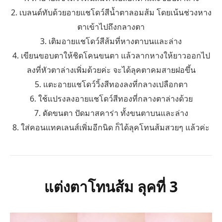
2. เบลนด์ทับด้วยอายแชโดว์สีน้ำตาลอมส้ม โดยเน้นช่วงหาง
ตาเข้าไปถึงกลางตา
3. เติมอายแชโดว์สีส้มที่หางตาบนและล่าง
4. เขียนขอบตาให้ชิดโคนขนตา แล้วลากหางให้ยาวออกไป
ลงที่หัวตาล่างเพิ่มด้วยค่ะ จะได้ลุคตาคมสายฝอขึ้น
5. แตะอายแชโดว์วิ้งสีทองลงที่กลางเปลือกตา
6. ใช้แปรงลงอายแชโดว์สีทองที่กลางตาล่างด้วย
7. ดัดขนตา ปัดมาสคาร่า ทั้งขนตาบนและล่าง
8. ใส่คอนแทคเลนส์เพิ่มอีกนิด ก็ได้ลุคโทนส้มสวยๆ แล้วค่ะ
แต่งตาโทนส้ม ลุคที่ 3