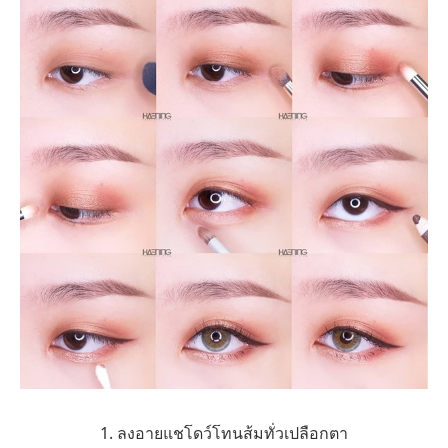
1. ลงอายแชโดว์โทนส้มทั่วเปลือกตา