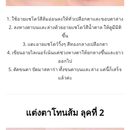
1. ใช้อายแชโดว์สีส้มอ่อนลงให้ทั่วเปลือกตาและขอบตาล่าง
2. ลงหางตาบนและล่างด้วยอายแชโดว์สีน้ำตาล ให้ดูมีมิติ
ขึ้น
3. แตะอายแชโดว์วิ้งๆ สีทองกลางเปลือกตา
4. เขียนอายไลเนอร์เน้นแค่ช่วงหางตาให้ยกหางขึ้นและยาว
ออกไป
5. ดัดขนตา ปัดมาสคาร่า ทั้งขนตาบนและล่าง แค่นี้ก็เสร็จ
แล้วค่ะ
แต่งตาโทนส้ม ลุคที่ 2