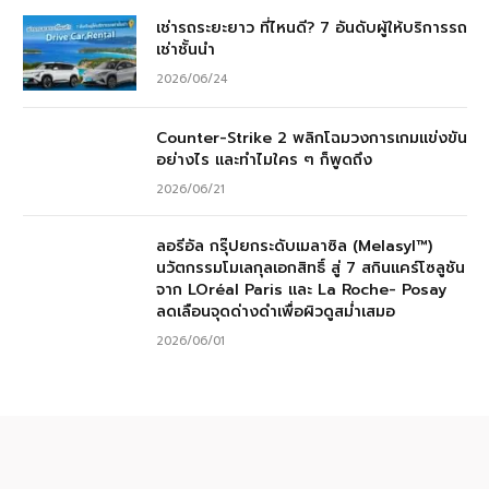
เช่ารถระยะยาว ที่ไหนดี? 7 อันดับผู้ให้บริการรถ
เช่าชั้นนำ
2026/06/24
Counter-Strike 2 พลิกโฉมวงการเกมแข่งขัน
อย่างไร และทำไมใคร ๆ ก็พูดถึง
2026/06/21
ลอรีอัล กรุ๊ปยกระดับเมลาซิล (Melasyl™)
นวัตกรรมโมเลกุลเอกสิทธิ์ สู่ 7 สกินแคร์โซลูชัน
จาก LOréal Paris และ La Roche- Posay
ลดเลือนจุดด่างดำเพื่อผิวดูสม่ำเสมอ
2026/06/01