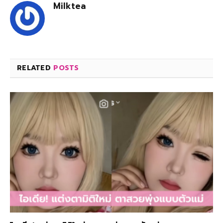
Milktea
RELATED
POSTS