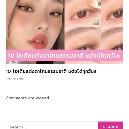
10 ไอเดียแต่งตาโทนธรรมชาติ แต่งได้ทุกวัน!!
2022/12/06
Comments are closed.