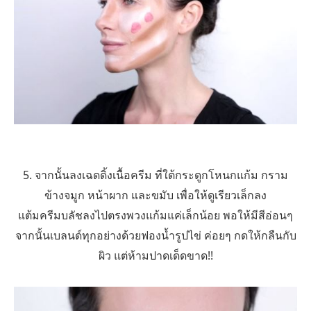
5. จากนั้นลงเฉดดิ้งเนื้อครีม ที่ใต้กระดูกโหนกแก้ม กราม
ข้างจมูก หน้าผาก และขมับ เพื่อให้ดูเรียวเล็กลง
แต้มครีมบลัชลงไปตรงพวงแก้มแค่เล็กน้อย พอให้มีสีอ่อนๆ
จากนั้นเบลนด์ทุกอย่างด้วยฟองน้ำรูปไข่ ค่อยๆ กดให้กลืนกับ
ผิว แต่ห้ามปาดเด็ดขาด!!