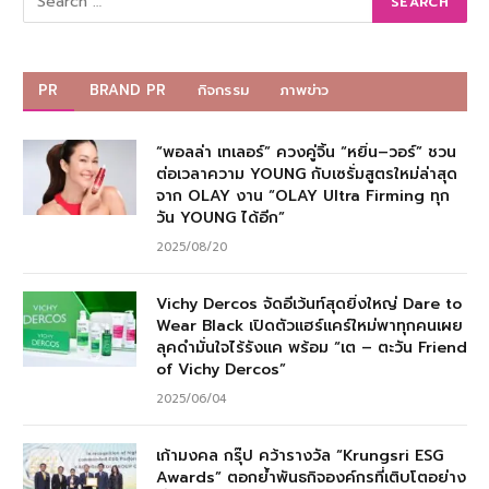
PR
BRAND PR
กิจกรรม
ภาพข่าว
“พอลล่า เทเลอร์” ควงคู่จิ้น “หยิ่น–วอร์” ชวน
ต่อเวลาความ YOUNG กับเซรั่มสูตรใหม่ล่าสุด
จาก OLAY งาน “OLAY Ultra Firming ทุก
วัน YOUNG ได้อีก”
2025/08/20
Vichy Dercos จัดอีเว้นท์สุดยิ่งใหญ่ Dare to
Wear Black เปิดตัวแฮร์แคร์ใหม่พาทุกคนเผย
ลุคดำมั่นใจไร้รังแค พร้อม “เต – ตะวัน Friend
of Vichy Dercos”
2025/06/04
เก้ามงคล กรุ๊ป คว้ารางวัล “Krungsri ESG
Awards” ตอกย้ำพันธกิจองค์กรที่เติบโตอย่าง