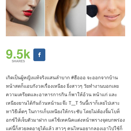
9.5k
SHARES
เกิดเป็นผู้หญิงแท้จริงแสนลำบาก #ฮือออ จะออกจากบ้าน
หน้าสดก็แอบกังวลเรื่องเหนียง ยิ่งสาวๆ วัยทำงานบอกเลย
ความเครียดและอาหารการกิน ก็พาให้อ้วน หน้าแก่ และ
เหนียงยานได้กันถ้วนหน้านะจ๊ะ T__T วันนี้เราก็เลยไปเสาะ
หาวิธีเด็ดๆ ในการเก็บเหนียงให้กระชับ โดยไม่ต้องจิ้มโบท็
อกซ์ให้เจ็บตัวมาฝาก แค่ใช้เทคนิคแต่งหน้าพรางจุดบกพร่อง
แค่นี้ก็สวยลดอายุได้แล้ว สาวๆ คนไหนอยากลองเอาไปใช้ก็