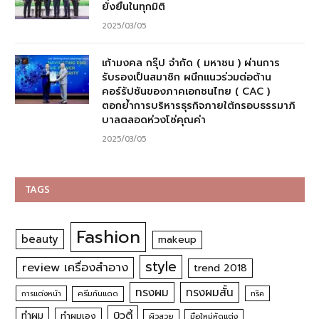
ยั่งยืนในทุกมิติ
2025/03/05
เก้ามงคล กรุ๊ป จำกัด ( มหาชน ) ผ่านการ
รับรองเป็นสมาชิก ผนึกแนวร่วมต่อต้าน
คอร์รัปชันของภาคเอกชนไทย ( CAC )
ตอกย้ำการบริหารธุรกิจภายใต้กรอบธรรมาภิ
บาลตลอดห่วงโซ่คุณค่า
2025/03/05
TAGS
Fashion
beauty
makeup
style
review เครื่องสำอาง
trend 2018
ทรงผม
ทรงผมสั้น
การแต่งหน้า
ครีมกันแดด
ทริค
บิวตี้
ทำผม
ทำผมเอง
ผิวสวย
มือใหม่หัดแต่ง