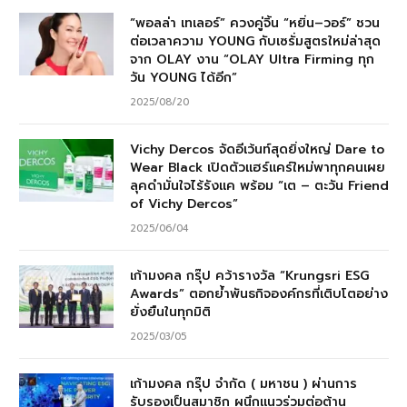
“พอลล่า เทเลอร์” ควงคู่จิ้น “หยิ่น–วอร์” ชวน
ต่อเวลาความ YOUNG กับเซรั่มสูตรใหม่ล่าสุด
จาก OLAY งาน “OLAY Ultra Firming ทุก
วัน YOUNG ได้อีก”
2025/08/20
Vichy Dercos จัดอีเว้นท์สุดยิ่งใหญ่ Dare to
Wear Black เปิดตัวแฮร์แคร์ใหม่พาทุกคนเผย
ลุคดำมั่นใจไร้รังแค พร้อม “เต – ตะวัน Friend
of Vichy Dercos”
2025/06/04
เก้ามงคล กรุ๊ป คว้ารางวัล “Krungsri ESG
Awards” ตอกย้ำพันธกิจองค์กรที่เติบโตอย่าง
ยั่งยืนในทุกมิติ
2025/03/05
เก้ามงคล กรุ๊ป จำกัด ( มหาชน ) ผ่านการ
รับรองเป็นสมาชิก ผนึกแนวร่วมต่อต้าน