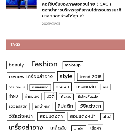
คอร์รัปชันของภาคเอกชนไทย ( CAC )
ตอกย้ำการบริหารธุรกิจภายใต้กรอบธรรมาภิ
บาลตลอดห่วงโซ่คุณค่า
2025/03/05
TAGS
Fashion
beauty
makeup
style
review เครื่องสำอาง
trend 2018
ทรงผม
ทรงผมสั้น
การแต่งหน้า
ครีมกันแดด
ทริค
บิวตี้
ทำผม
ทำผมเอง
ผิวสวย
มือใหม่หัดแต่ง
วิธีแต่งตา
ลิปสติก
รีวิวลิปสติก
ลดน้ำหนัก
วิธีแต่งหน้า
สอนแต่งหน้า
สอนแต่งตา
สไตล์
เครื่องสำอาง
เคล็ดลับ
เสื้อผ้า
เมคอัพ