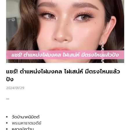
แชร์! ตำแหน่งไฝมงคล ไฝเสน่ห์ มีตรงไหนแล้ว
ปัง
2024/01/29
…
วัดป่านาคนิมิตต์
พระมหาธาตเจดีย์
หลวงปู่อว้าน