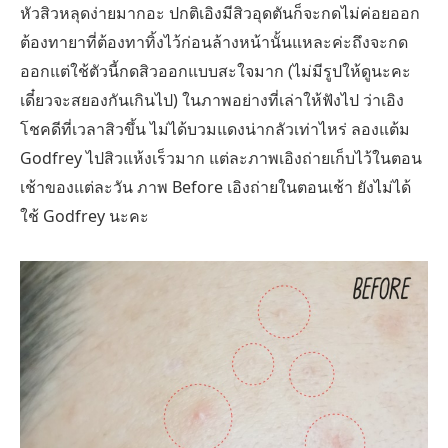
หัวสิวหลุดง่ายมากอะ ปกติเอิงมีสิวอุดตันก็จะกดไม่ค่อยออก
ต้องทายาที่ต้องทาทิ้งไว้ก่อนล้างหน้านั้นแหละค่ะถึงจะกด
ออกแต่ใช้ตัวนี้กดสิวออกแบบสะใจมาก (ไม่มีรูปให้ดูนะคะ
เดี๋ยวจะสยองกันเกินไป) ในภาพอย่างที่เล่าให้ฟังไป ว่าเอิง
โชคดีที่เวลาสิวขึ้น ไม่ได้บวมแดงน่ากลัวเท่าไหร่ ลองแต้ม
Godfrey ไปสิวแห้งเร็วมาก แต่ละภาพเอิงถ่ายเก็บไว้ในตอน
เช้าของแต่ละวัน ภาพ Before เอิงถ่ายในตอนเช้า ยังไม่ได้
ใช้ Godfrey นะคะ