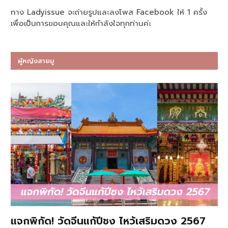
ทาง Ladyissue จะถ่ายรูปและลงโพส Facebook ให้ 1 ครั้ง
เพื่อเป็นการขอบคุณและให้กำลังใจทุกท่านค่ะ
ผู้หญิงสายมู
แจกพิกัด! วัดจีนแก้ปีชง ไหว้เสริมดวง 2567