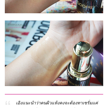
เอิงแนะนำว่าคนผิวแห้งคงจะต้องทาเซรั่มแค่