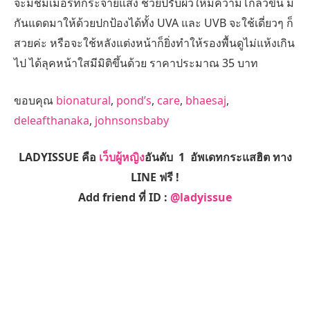
จะมีชิมเมอร์ที่กระจายแสง ช่วยปรับผิวให้มีความโกลว์ขึ้น มี
กันแดดมาให้ด้วยปกป้องได้ทั้ง UVA และ UVB จะใช้เดี่ยวๆ ก็
สวยค่ะ หรือจะใช้หลังแต่งหน้าก็ยิ่งทำให้รองพื้นดูไม่แห้งเกิน
ไป ได้ลุคหน้าใสมีมิติขึ้นด้วย ราคาประมาณ 35 บาท
ขอบคุณ
bionatural
,
pond’s
,
care
,
bhaesaj
,
deleafthanaka
,
johnsonsbaby
LADYISSUE คือ
เว็บผู้หญิง
อันดับ 1 อัพเดทกระแสฮิต ทาง
LINE ฟรี !
Add friend ที่ ID :
@ladyissue