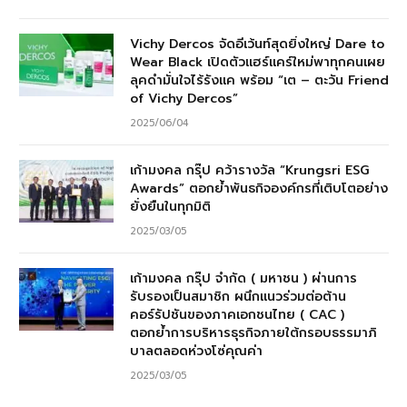
Vichy Dercos จัดอีเว้นท์สุดยิ่งใหญ่ Dare to
Wear Black เปิดตัวแฮร์แคร์ใหม่พาทุกคนเผย
ลุคดำมั่นใจไร้รังแค พร้อม “เต – ตะวัน Friend
of Vichy Dercos”
2025/06/04
เก้ามงคล กรุ๊ป คว้ารางวัล “Krungsri ESG
Awards” ตอกย้ำพันธกิจองค์กรที่เติบโตอย่าง
ยั่งยืนในทุกมิติ
2025/03/05
เก้ามงคล กรุ๊ป จำกัด ( มหาชน ) ผ่านการ
รับรองเป็นสมาชิก ผนึกแนวร่วมต่อต้าน
คอร์รัปชันของภาคเอกชนไทย ( CAC )
ตอกย้ำการบริหารธุรกิจภายใต้กรอบธรรมาภิ
บาลตลอดห่วงโซ่คุณค่า
2025/03/05