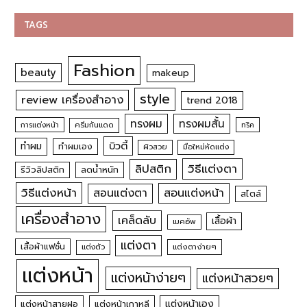
TAGS
Fashion
beauty
makeup
style
review เครื่องสำอาง
trend 2018
ทรงผม
ทรงผมสั้น
การแต่งหน้า
ครีมกันแดด
ทริค
บิวตี้
ทำผม
ทำผมเอง
ผิวสวย
มือใหม่หัดแต่ง
วิธีแต่งตา
ลิปสติก
รีวิวลิปสติก
ลดน้ำหนัก
วิธีแต่งหน้า
สอนแต่งหน้า
สอนแต่งตา
สไตล์
เครื่องสำอาง
เคล็ดลับ
เสื้อผ้า
เมคอัพ
แต่งตา
เสื้อผ้าแฟชั่น
แต่งตัว
แต่งตาง่ายๆ
แต่งหน้า
แต่งหน้าง่ายๆ
แต่งหน้าสวยๆ
แต่งหน้าเอง
แต่งหน้าสายฝอ
แต่งหน้าเกาหลี