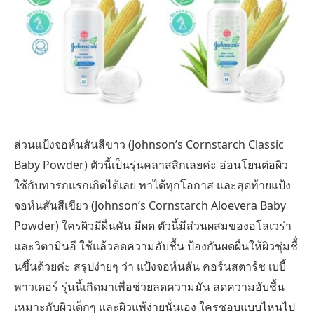
ส่วนแป้งจอห์นสันสีขาว (Johnson’s Cornstarch Classic
Baby Powder) ตัวนี้เป็นรุ่นคลาสสิกเลยค่ะ อ่อนโยนต่อผิว
ใช้กับทารกแรกเกิดได้เลย ทาได้ทุกโอกาส และสุดท้ายแป้ง
จอห์นสันสีเขียว (Johnson’s Cornstarch Aloevera Baby
Powder) ใครผิวมีผื่นคัน มีผด ตัวนี้มีส่วนผสมของอโลเวร่า
และวิตามินอี ใช้แล้วลดความอับชื้น ป้องกันผดผื่นให้ผิวชุ่มชื้่
นขึ้นด้วยค่ะ สรุปง่ายๆ ว่า แป้งจอห์นสัน คอร์นสตาร์ช เบบี้
พาวเดอร์ รุ่นนี้เกิดมาเพื่อช่วยลดความมัน ลดความอับชื้น
เหมาะกับผิวเด็กๆ และผิวแพ้ง่ายนั่นเอง ใครชอบแบบไหนไป