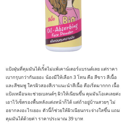
แป้งฝุ่นที่คุมมันได้เริ่้ดไม่แพ้เคาน์เตอร์แบรนด์เลย แต่ราคา
เบากรุบกว่ากันเยอะ น้องมีให้เลือก 3 โทน คือ สีขาว สีเนื้อ
และสีชมพู ใครผิวสองสีเราแนะนำสีเนื้อ คือเริ่ดมากกก เนื้อ
แป้งเหมือนจะช่วยเบลนด์ๆ ผิวให้เนียนขึ้น คุมมันโอเคเลยค่ะ
เอาไว้เซ็ตรองพื้นหลังแต่งหน้าก็ได้ แต่ถ้าอยู่บ้านสวยๆ ไม่
อยากลงอะไรเยอะ ตัวนี้ก็ช่วยให้ผิวเนียนกระจ่างใสขึ้น แถม
คุมมันได้ด้วยค่า ราคาประมาณ 39 บาท