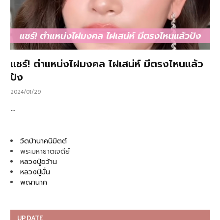
แชร์! ตำแหน่งไฝมงคล ไฝเสน่ห์ มีตรงไหนแล้ว
ปัง
2024/01/29
…
วัดป่านาคนิมิตต์
พระมหาธาตเจดีย์
หลวงปู่อว้าน
หลวงปู่มั่น
พญานาค
UPDATE