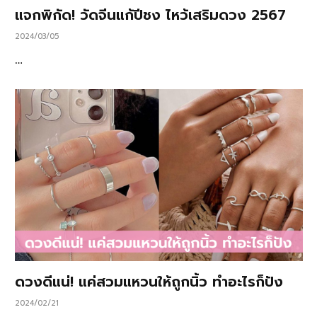
แจกพิกัด! วัดจีนแก้ปีชง ไหว้เสริมดวง 2567
2024/03/05
…
ดวงดีแน่! แค่สวมแหวนให้ถูกนิ้ว ทำอะไรก็ปัง