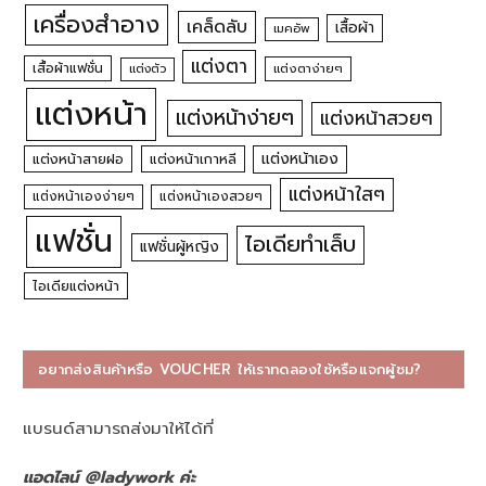
วิธีแต่งหน้า
สอนแต่งหน้า
สอนแต่งตา
สไตล์
เครื่องสำอาง
เคล็ดลับ
เสื้อผ้า
เมคอัพ
แต่งตา
เสื้อผ้าแฟชั่น
แต่งตัว
แต่งตาง่ายๆ
แต่งหน้า
แต่งหน้าง่ายๆ
แต่งหน้าสวยๆ
แต่งหน้าเอง
แต่งหน้าสายฝอ
แต่งหน้าเกาหลี
แต่งหน้าใสๆ
แต่งหน้าเองง่ายๆ
แต่งหน้าเองสวยๆ
แฟชั่น
ไอเดียทำเล็บ
แฟชั่นผู้หญิง
ไอเดียแต่งหน้า
อยากส่งสินค้าหรือ VOUCHER ให้เราทดลองใช้หรือแจกผู้ชม?
แบรนด์สามารถส่งมาให้ได้ที่