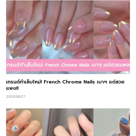
เทรนด์ทำเล็บใหม่! French Chrome Nails เบาๆ แต่สวย
แพง!!
2023/06/27