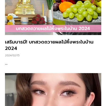
เสริมบารมี! บทสวดถวายผลไม้หิ้งพระในบ้าน
2024
2024/02/15
…