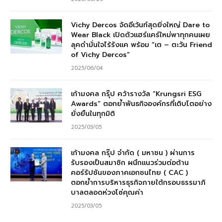
Vichy Dercos จัดอีเว้นท์สุดยิ่งใหญ่ Dare to
Wear Black เปิดตัวแฮร์แคร์ใหม่พาทุกคนเผย
ลุคดำมั่นใจไร้รังแค พร้อม “เต – ตะวัน Friend
of Vichy Dercos”
2025/06/04
เก้ามงคล กรุ๊ป คว้ารางวัล “Krungsri ESG
Awards” ตอกย้ำพันธกิจองค์กรที่เติบโตอย่าง
ยั่งยืนในทุกมิติ
2025/03/05
เก้ามงคล กรุ๊ป จำกัด ( มหาชน ) ผ่านการ
รับรองเป็นสมาชิก ผนึกแนวร่วมต่อต้าน
คอร์รัปชันของภาคเอกชนไทย ( CAC )
ตอกย้ำการบริหารธุรกิจภายใต้กรอบธรรมาภิ
บาลตลอดห่วงโซ่คุณค่า
2025/03/05