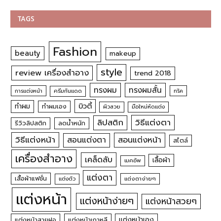
TAGS
Fashion
beauty
makeup
style
review เครื่องสำอาง
trend 2018
ทรงผม
ทรงผมสั้น
การแต่งหน้า
ครีมกันแดด
ทริค
บิวตี้
ทำผม
ทำผมเอง
ผิวสวย
มือใหม่หัดแต่ง
วิธีแต่งตา
ลิปสติก
รีวิวลิปสติก
ลดน้ำหนัก
วิธีแต่งหน้า
สอนแต่งหน้า
สอนแต่งตา
สไตล์
เครื่องสำอาง
เคล็ดลับ
เสื้อผ้า
เมคอัพ
แต่งตา
เสื้อผ้าแฟชั่น
แต่งตัว
แต่งตาง่ายๆ
แต่งหน้า
แต่งหน้าง่ายๆ
แต่งหน้าสวยๆ
แต่งหน้าเอง
แต่งหน้าสายฝอ
แต่งหน้าเกาหลี