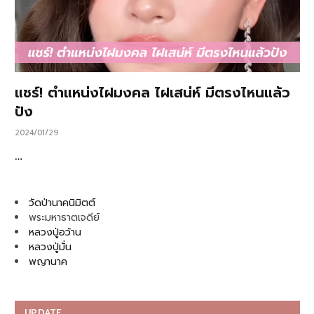
แชร์! ตำแหน่งไฝมงคล ไฝเสน่ห์ มีตรงไหนแล้ว
ปัง
2024/01/29
…
วัดป่านาคนิมิตต์
พระมหาธาตเจดีย์
หลวงปู่อว้าน
หลวงปู่มั่น
พญานาค
UPDATE