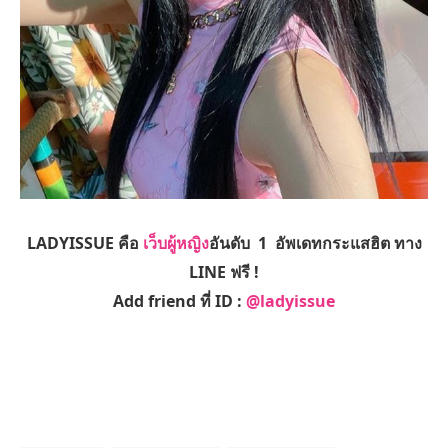
LADYISSUE คือ
เว็บผู้หญิง
อันดับ 1 อัพเดทกระแสฮิต ทาง
LINE ฟรี !
Add friend ที่ ID :
@ladyissue