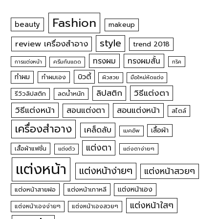
TAGS
Fashion
beauty
makeup
style
review เครื่องสำอาง
trend 2018
ทรงผม
ทรงผมสั้น
การแต่งหน้า
ครีมกันแดด
ทริค
บิวตี้
ทำผม
ทำผมเอง
ผิวสวย
มือใหม่หัดแต่ง
วิธีแต่งตา
ลิปสติก
รีวิวลิปสติก
ลดน้ำหนัก
วิธีแต่งหน้า
สอนแต่งหน้า
สอนแต่งตา
สไตล์
เครื่องสำอาง
เคล็ดลับ
เสื้อผ้า
เมคอัพ
แต่งตา
เสื้อผ้าแฟชั่น
แต่งตัว
แต่งตาง่ายๆ
แต่งหน้า
แต่งหน้าง่ายๆ
แต่งหน้าสวยๆ
แต่งหน้าเอง
แต่งหน้าสายฝอ
แต่งหน้าเกาหลี