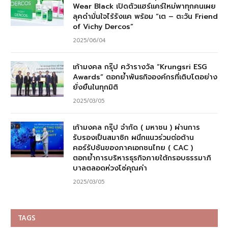
Vichy Dercos จัดอีเว้นท์สุดยิ่งใหญ่ Dare to
Wear Black เปิดตัวแฮร์แคร์ใหม่พาทุกคนเผย
ลุคดำมั่นใจไร้รังแค พร้อม “เต – ตะวัน Friend
of Vichy Dercos”
2025/06/04
เก้ามงคล กรุ๊ป คว้ารางวัล “Krungsri ESG
Awards” ตอกย้ำพันธกิจองค์กรที่เติบโตอย่าง
ยั่งยืนในทุกมิติ
2025/03/05
เก้ามงคล กรุ๊ป จำกัด ( มหาชน ) ผ่านการ
รับรองเป็นสมาชิก ผนึกแนวร่วมต่อต้าน
คอร์รัปชันของภาคเอกชนไทย ( CAC )
ตอกย้ำการบริหารธุรกิจภายใต้กรอบธรรมาภิ
บาลตลอดห่วงโซ่คุณค่า
2025/03/05