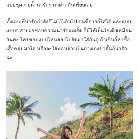
แบบชุดว่ายน้ำน่ารักๆ มาฝากกันเพียบเลย
ทั้งแบบที่น่ารักกำลังดีไม่โป๊เกินไป คนขี้อายก็ใส่ได้ และแบบ
แซ่บๆ สายฝอชอบความน่ารักแต่เริ่ด ก็มีให้เป็นไอเดียเหมือน
กันค่ะ ใครชอบแบบไหนลองไปจัดมาใส่กันดู ถ้าเขินก็หาซื้อ
เสื้อคลุมมาใส่ หรือจะใส่ท่อนล่างเป็นกางเกงขาสั้นก็น่ารัก
นะ