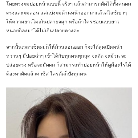
โดยทรงผมปอยหน้าแบบนี้ จริงๆ แล้วสามารถตัดได้ทั้งคนผม
ตรงและผมลอน แค่แบ่งผมด้านหน้าออกมาแล้วสไลซ์เบาๆ
ให้ความยาวไม่เกินปลายจมูก หรือถ้าใครชอบแบบยาว
หน่อยก็ลงมาได้ไม่เกินปลายคางค่ะ
จากนั้นเวลาเซ็ตผมก็ให้ม้วนลอนออก ก็จะได้ลุคเปิดหน้า
หวานๆ มีปอยฉ่ำๆ เข้าได้กับทุกคนทุกลุค จะดัด จะม้วน จะ
ปล่อยตรง หรือจะมัดผม ก็สามารถทำปอยหน้าให้ดูมีอะไรได้
ต้องหาตัดแล้วค่าซิส ใครตัดก็ปังทุกคน