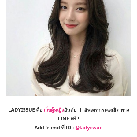
LADYISSUE คือ
เว็บผู้หญิง
อันดับ 1 อัพเดทกระแสฮิต ทาง
LINE ฟรี !
Add friend ที่ ID :
@ladyissue