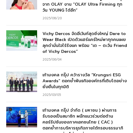
จาก OLAY งาน “OLAY Ultra Firming ทุก
วัน YOUNG ได้อีก”
2025/08/20
Vichy Dercos จัดอีเว้นท์สุดยิ่งใหญ่ Dare to
Wear Black เปิดตัวแฮร์แคร์ใหม่พาทุกคนเผย
ลุคดำมั่นใจไร้รังแค พร้อม “เต – ตะวัน Friend
of Vichy Dercos”
2025/06/04
เก้ามงคล กรุ๊ป คว้ารางวัล “Krungsri ESG
Awards” ตอกย้ำพันธกิจองค์กรที่เติบโตอย่าง
ยั่งยืนในทุกมิติ
2025/03/05
เก้ามงคล กรุ๊ป จำกัด ( มหาชน ) ผ่านการ
รับรองเป็นสมาชิก ผนึกแนวร่วมต่อต้าน
คอร์รัปชันของภาคเอกชนไทย ( CAC )
ตอกย้ำการบริหารธุรกิจภายใต้กรอบธรรมาภิ