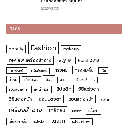
บาลตลอดห่วงโซ่คุณค่า
2025/03/05
TAGS
Fashion
beauty
makeup
style
review เครื่องสำอาง
trend 2018
ทรงผม
ทรงผมสั้น
การแต่งหน้า
ครีมกันแดด
ทริค
บิวตี้
ทำผม
ทำผมเอง
ผิวสวย
มือใหม่หัดแต่ง
วิธีแต่งตา
ลิปสติก
รีวิวลิปสติก
ลดน้ำหนัก
วิธีแต่งหน้า
สอนแต่งหน้า
สอนแต่งตา
สไตล์
เครื่องสำอาง
เคล็ดลับ
เสื้อผ้า
เมคอัพ
แต่งตา
เสื้อผ้าแฟชั่น
แต่งตัว
แต่งตาง่ายๆ