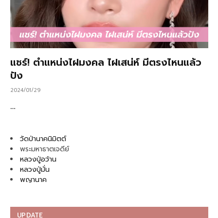
แชร์! ตำแหน่งไฝมงคล ไฝเสน่ห์ มีตรงไหนแล้ว
ปัง
2024/01/29
…
วัดป่านาคนิมิตต์
พระมหาธาตเจดีย์
หลวงปู่อว้าน
หลวงปู่มั่น
พญานาค
UPDATE