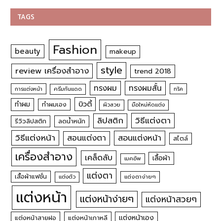
TAGS
Fashion
beauty
makeup
style
review เครื่องสำอาง
trend 2018
ทรงผม
ทรงผมสั้น
การแต่งหน้า
ครีมกันแดด
ทริค
บิวตี้
ทำผม
ทำผมเอง
ผิวสวย
มือใหม่หัดแต่ง
วิธีแต่งตา
ลิปสติก
รีวิวลิปสติก
ลดน้ำหนัก
วิธีแต่งหน้า
สอนแต่งหน้า
สอนแต่งตา
สไตล์
เครื่องสำอาง
เคล็ดลับ
เสื้อผ้า
เมคอัพ
แต่งตา
เสื้อผ้าแฟชั่น
แต่งตัว
แต่งตาง่ายๆ
แต่งหน้า
แต่งหน้าง่ายๆ
แต่งหน้าสวยๆ
แต่งหน้าเอง
แต่งหน้าสายฝอ
แต่งหน้าเกาหลี