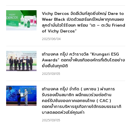
Vichy Dercos จัดอีเว้นท์สุดยิ่งใหญ่ Dare to
Wear Black เปิดตัวแฮร์แคร์ใหม่พาทุกคนเผย
ลุคดำมั่นใจไร้รังแค พร้อม “เต – ตะวัน Friend
of Vichy Dercos”
2025/06/04
เก้ามงคล กรุ๊ป คว้ารางวัล “Krungsri ESG
Awards” ตอกย้ำพันธกิจองค์กรที่เติบโตอย่าง
ยั่งยืนในทุกมิติ
2025/03/05
เก้ามงคล กรุ๊ป จำกัด ( มหาชน ) ผ่านการ
รับรองเป็นสมาชิก ผนึกแนวร่วมต่อต้าน
คอร์รัปชันของภาคเอกชนไทย ( CAC )
ตอกย้ำการบริหารธุรกิจภายใต้กรอบธรรมาภิ
บาลตลอดห่วงโซ่คุณค่า
2025/03/05