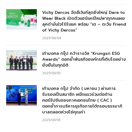
Vichy Dercos จัดอีเว้นท์สุดยิ่งใหญ่ Dare to
Wear Black เปิดตัวแฮร์แคร์ใหม่พาทุกคนเผย
ลุคดำมั่นใจไร้รังแค พร้อม “เต – ตะวัน Friend
of Vichy Dercos”
2025/06/04
เก้ามงคล กรุ๊ป คว้ารางวัล “Krungsri ESG
Awards” ตอกย้ำพันธกิจองค์กรที่เติบโตอย่าง
ยั่งยืนในทุกมิติ
2025/03/05
เก้ามงคล กรุ๊ป จำกัด ( มหาชน ) ผ่านการ
รับรองเป็นสมาชิก ผนึกแนวร่วมต่อต้าน
คอร์รัปชันของภาคเอกชนไทย ( CAC )
ตอกย้ำการบริหารธุรกิจภายใต้กรอบธรรมาภิ
บาลตลอดห่วงโซ่คุณค่า
2025/03/05