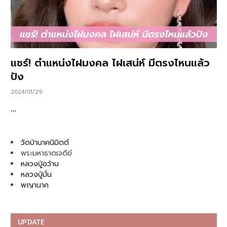
แชร์! ตำแหน่งไฝมงคล ไฝเสน่ห์ มีตรงไหนแล้ว
ปัง
2024/01/29
…
วัดป่านาคนิมิตต์
พระมหาธาตเจดีย์
หลวงปู่อว้าน
หลวงปู่มั่น
พญานาค
UPDATE