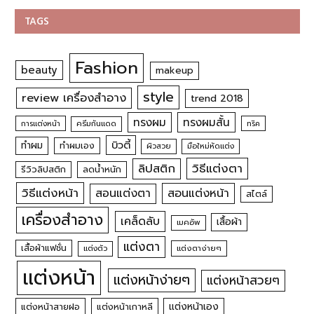
TAGS
Fashion
beauty
makeup
style
review เครื่องสำอาง
trend 2018
ทรงผม
ทรงผมสั้น
การแต่งหน้า
ครีมกันแดด
ทริค
บิวตี้
ทำผม
ทำผมเอง
ผิวสวย
มือใหม่หัดแต่ง
วิธีแต่งตา
ลิปสติก
รีวิวลิปสติก
ลดน้ำหนัก
วิธีแต่งหน้า
สอนแต่งหน้า
สอนแต่งตา
สไตล์
เครื่องสำอาง
เคล็ดลับ
เสื้อผ้า
เมคอัพ
แต่งตา
เสื้อผ้าแฟชั่น
แต่งตัว
แต่งตาง่ายๆ
แต่งหน้า
แต่งหน้าง่ายๆ
แต่งหน้าสวยๆ
แต่งหน้าเอง
แต่งหน้าสายฝอ
แต่งหน้าเกาหลี