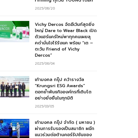
Firming ทุกวัน YOUNG ได้อีก”
2025/08/20
Vichy Dercos จัดอีเว้นท์สุดยิ่ง
ใหญ่ Dare to Wear Black เปิด
ตัวแฮร์แคร์ใหม่พาทุกคนเผยลุ
คดำมั่นใจไร้รังแค พร้อม “เต –
ตะวัน Friend of Vichy
Dercos”
2025/06/04
เก้ามงคล กรุ๊ป คว้ารางวัล
“Krungsri ESG Awards”
ตอกย้ำพันธกิจองค์กรที่เติบโต
อย่างยั่งยืนในทุกมิติ
2025/03/05
เก้ามงคล กรุ๊ป จำกัด ( มหาชน )
ผ่านการรับรองเป็นสมาชิก ผนึก
แนวร่วมต่อต้านคอร์รัปชันของ