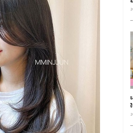
อ
2
2