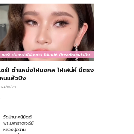
แชร์! ตำแหน่งไฝมงคล ไฝเสน่ห์ มีตรง
ไหนแล้วปัง
024/01/29
…
วัดป่านาคนิมิตต์
พระมหาธาตเจดีย์
หลวงปู่อว้าน