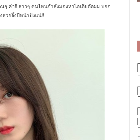
วนๆ ค่า!! สาวๆ คนไหนกำลังมองหาไอเดียตัดผม บอก
สวยจึ้งปีหน้าปังแน่!!