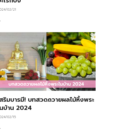
ะไรก็ปัง
024/02/21
…
เสริมบารมี! บทสวดถวายผลไม้หิ้งพระ
ในบ้าน 2024
024/02/15
…