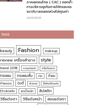
ภาคเอกชนไทย ( CAC ) ตอกย้ำ
การบริหารธุรกิจภายใต้กรอบธร
รมาภิบาลตลอดห่วงโซ่คุณค่า
2025/03/05
TAGS
Fashion
beauty
makeup
style
review เครื่องสำอาง
trend 2018
การแต่งหน้า
ครีมกันแดด
ทรงผม
ทรงผมสั้น
ทำผม
ทริค
บิวตี้
ทำผมเอง
ผิวสวย
มือใหม่หัดแต่ง
ลิปสติก
รีวิวลิปสติก
ลดน้ำหนัก
วิธีแต่งตา
วิธีแต่งหน้า
สอนแต่งตา