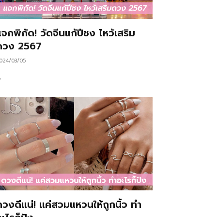
จกพิกัด! วัดจีนแก้ปีชง ไหว้เสริม
ดวง 2567
024/03/05
…
ดวงดีแน่! แค่สวมแหวนให้ถูกนิ้ว ทำ