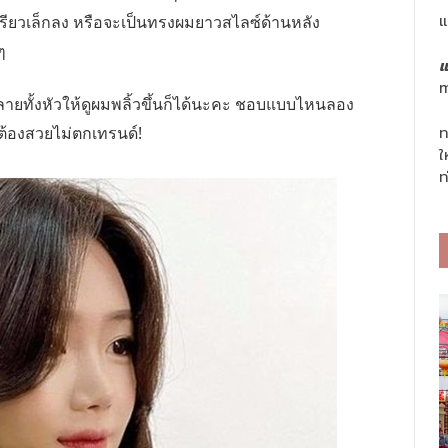
แ
รียวเล็กลง หรือจะเป็นทรงผมยาวสไลซ์ด้านหลัง
ๆ
แ
m
ายทั้งหัวให้ดูผมพลิ้วขึ้นก็ได้นะคะ ชอบแบบไหนลอง
ท
าต้องสวยไม่ตกเทรนด์!
ใ
ท