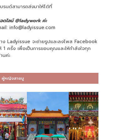
บรนด์สามารถส่งมาให้ได้ที่
อดไลน์ @ladywork ค่ะ
ail:
info@ladyissue.com
าง Ladyissue จะถ่ายรูปและลงโพส Facebook
ห้ 1 ครั้ง เพื่อเป็นการขอบคุณและให้กำลังใจทุก
่านค่ะ
ผู้หญิงสายมู