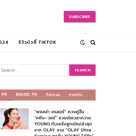
SUBSCRIBE
2024
รีวิวบิวตี้ TIKTOK
PR
BRAND PR
กิจกรรม
ภาพข่าว
“พอลล่า เทเลอร์” ควงคู่จิ้น
“หยิ่น–วอร์” ชวนต่อเวลาความ
YOUNG กับเซรั่มสูตรใหม่ล่าสุด
จาก OLAY งาน “OLAY Ultra