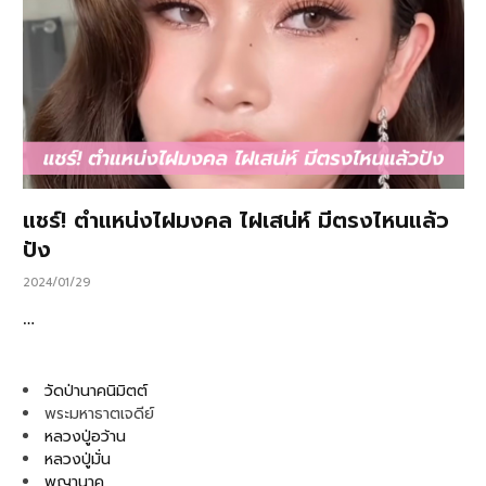
แชร์! ตำแหน่งไฝมงคล ไฝเสน่ห์ มีตรงไหนแล้ว
ปัง
2024/01/29
…
วัดป่านาคนิมิตต์
พระมหาธาตเจดีย์
หลวงปู่อว้าน
หลวงปู่มั่น
พญานาค