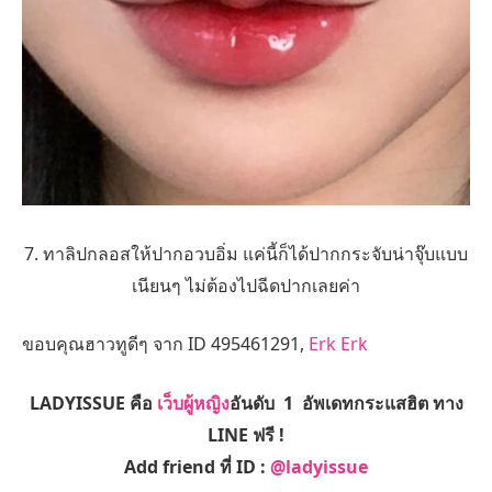
7. ทาลิปกลอสให้ปากอวบอิ่ม แค่นี้ก็ได้ปากกระจับน่าจุ๊บแบบ
เนียนๆ ไม่ต้องไปฉีดปากเลยค่า
ขอบคุณฮาวทูดีๆ จาก ID 495461291,
Erk Erk
LADYISSUE คือ
เว็บผู้หญิง
อันดับ 1 อัพเดทกระแสฮิต ทาง
LINE ฟรี !
Add friend ที่ ID :
@ladyissue