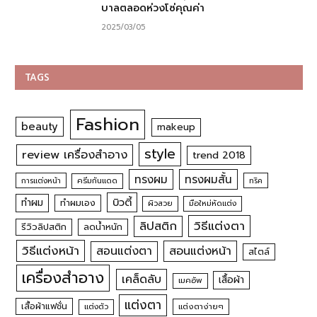
บาลตลอดห่วงโซ่คุณค่า
2025/03/05
TAGS
Fashion
beauty
makeup
style
review เครื่องสำอาง
trend 2018
ทรงผม
ทรงผมสั้น
การแต่งหน้า
ครีมกันแดด
ทริค
บิวตี้
ทำผม
ทำผมเอง
ผิวสวย
มือใหม่หัดแต่ง
วิธีแต่งตา
ลิปสติก
รีวิวลิปสติก
ลดน้ำหนัก
วิธีแต่งหน้า
สอนแต่งหน้า
สอนแต่งตา
สไตล์
เครื่องสำอาง
เคล็ดลับ
เสื้อผ้า
เมคอัพ
แต่งตา
เสื้อผ้าแฟชั่น
แต่งตัว
แต่งตาง่ายๆ