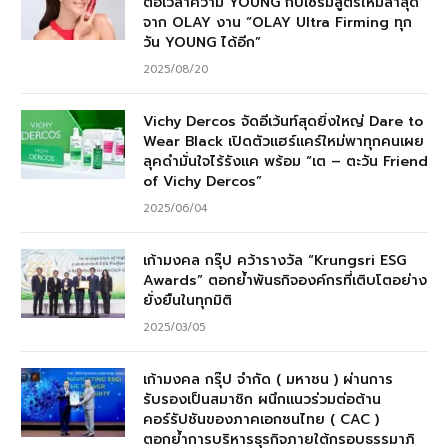
ต่อเวลาความ YOUNG กับเซรั่มสูตรใหม่ล่าสุด
จาก OLAY งาน “OLAY Ultra Firming ทุก
วัน YOUNG ได้อีก”
2025/08/20
Vichy Dercos จัดอีเว้นท์สุดยิ่งใหญ่ Dare to
Wear Black เปิดตัวแฮร์แคร์ใหม่พาทุกคนเผย
ลุคดำมั่นใจไร้รังแค พร้อม “เต – ตะวัน Friend
of Vichy Dercos”
2025/06/04
เก้ามงคล กรุ๊ป คว้ารางวัล “Krungsri ESG
Awards” ตอกย้ำพันธกิจองค์กรที่เติบโตอย่าง
ยั่งยืนในทุกมิติ
2025/03/05
เก้ามงคล กรุ๊ป จำกัด ( มหาชน ) ผ่านการ
รับรองเป็นสมาชิก ผนึกแนวร่วมต่อต้าน
คอร์รัปชันของภาคเอกชนไทย ( CAC )
ตอกย้ำการบริหารธุรกิจภายใต้กรอบธรรมาภิ