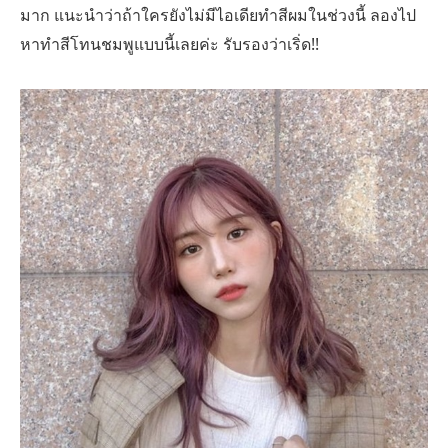
มาก แนะนำว่าถ้าใครยังไม่มีไอเดียทำสีผมในช่วงนี้ ลองไป
หาทำสีโทนชมพูแบบนี้เลยค่ะ รับรองว่าเริ่ด!!