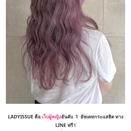
LADYISSUE คือ
เว็บผู้หญิง
อันดับ 1 อัพเดทกระแสฮิต ทาง
LINE ฟรี !