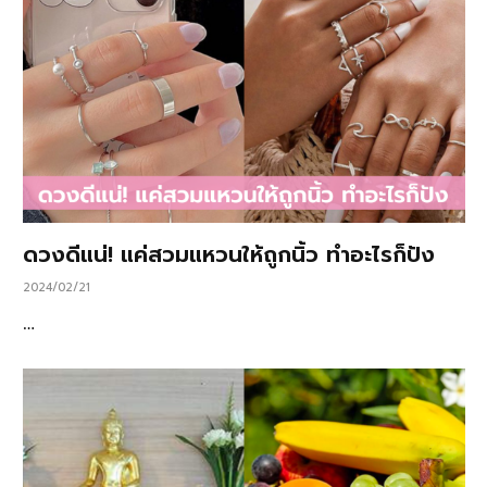
ดวงดีแน่! แค่สวมแหวนให้ถูกนิ้ว ทำอะไรก็ปัง
2024/02/21
…