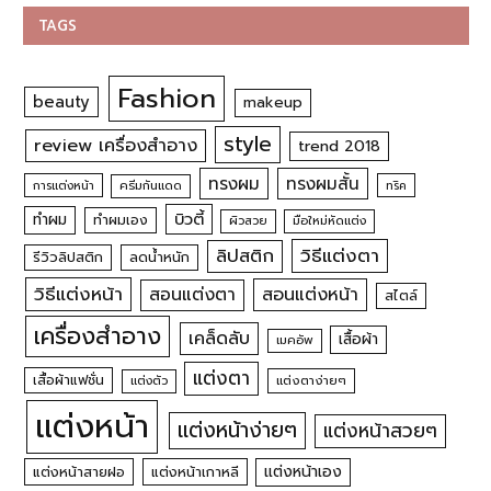
TAGS
Fashion
beauty
makeup
style
review เครื่องสำอาง
trend 2018
ทรงผม
ทรงผมสั้น
การแต่งหน้า
ครีมกันแดด
ทริค
บิวตี้
ทำผม
ทำผมเอง
ผิวสวย
มือใหม่หัดแต่ง
วิธีแต่งตา
ลิปสติก
รีวิวลิปสติก
ลดน้ำหนัก
วิธีแต่งหน้า
สอนแต่งหน้า
สอนแต่งตา
สไตล์
เครื่องสำอาง
เคล็ดลับ
เสื้อผ้า
เมคอัพ
แต่งตา
เสื้อผ้าแฟชั่น
แต่งตัว
แต่งตาง่ายๆ
แต่งหน้า
แต่งหน้าง่ายๆ
แต่งหน้าสวยๆ
แต่งหน้าเอง
แต่งหน้าสายฝอ
แต่งหน้าเกาหลี