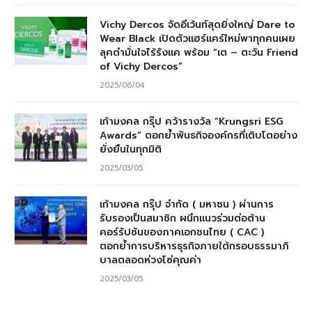
Vichy Dercos จัดอีเว้นท์สุดยิ่งใหญ่ Dare to
Wear Black เปิดตัวแฮร์แคร์ใหม่พาทุกคนเผย
ลุคดำมั่นใจไร้รังแค พร้อม “เต – ตะวัน Friend
of Vichy Dercos”
2025/06/04
เก้ามงคล กรุ๊ป คว้ารางวัล “Krungsri ESG
Awards” ตอกย้ำพันธกิจองค์กรที่เติบโตอย่าง
ยั่งยืนในทุกมิติ
2025/03/05
เก้ามงคล กรุ๊ป จำกัด ( มหาชน ) ผ่านการ
รับรองเป็นสมาชิก ผนึกแนวร่วมต่อต้าน
คอร์รัปชันของภาคเอกชนไทย ( CAC )
ตอกย้ำการบริหารธุรกิจภายใต้กรอบธรรมาภิ
บาลตลอดห่วงโซ่คุณค่า
2025/03/05