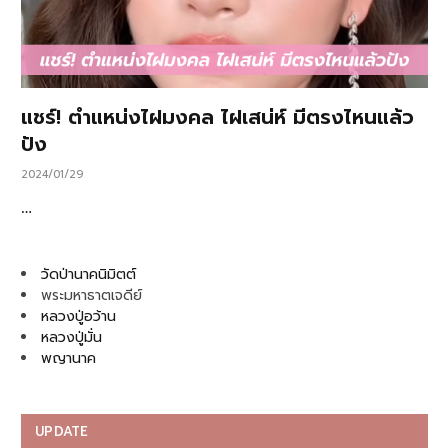
แชร์! ตำแหน่งไฝมงคล ไฝเสน่ห์ มีตรงไหนแล้ว
ปัง
2024/01/29
…
วัดป่านาคนิมิตต์
พระมหาธาตเจดีย์
หลวงปู่อว้าน
หลวงปู่มั่น
พญานาค
UPDATE