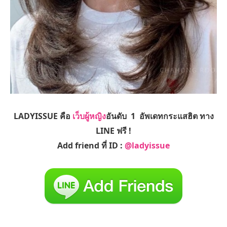
LADYISSUE คือ
เว็บผู้หญิง
อันดับ 1 อัพเดทกระแสฮิต ทาง
LINE ฟรี !
Add friend ที่ ID :
@ladyissue