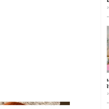
อ
2
2