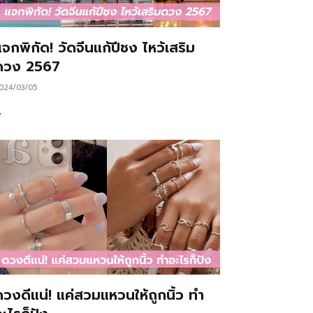
จกพิกัด! วัดจีนแก้ปีชง ไหว้เสริม
ดวง 2567
024/03/05
…
ดวงดีแน่! แค่สวมแหวนให้ถูกนิ้ว ทำ