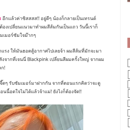
ม
อีกแล้วค่าซิสสสส!! อยู่ดีๆ น้องก็กลายเป็นเทรนด์
้องเปลี่ยนแนวมาทำผมสีส้มกันเป็นแถว วันนี้เราก็
ัมเมอร์ซัมใจม๊ากๆ
แรง ให้มันฮอตสู้อากาศไปเลยจ้า ผมสีส้มที่มักจะมา
งจากที่เจนนี่ Blackpink เปลี่ยนสีผมครั้งใหญ่ จากผม
ลก!
 จี๊ดๆ รับซัมเมอร์มาฝากกัน จากที่ตอนแรกคิดว่าจะดู
้อดใจไม่ได้แล้วจ้าแม่! ยังไงก็ต้องจัด!!