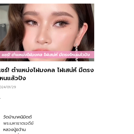
แชร์! ตำแหน่งไฝมงคล ไฝเสน่ห์ มีตรง
ไหนแล้วปัง
024/01/29
…
วัดป่านาคนิมิตต์
พระมหาธาตเจดีย์
หลวงปู่อว้าน