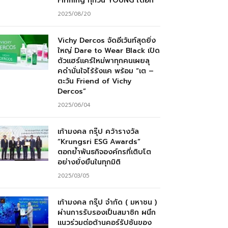
Firming ทุกวัน YOUNG ได้อีก”
2025/08/20
Vichy Dercos จัดอีเว้นท์สุดยิ่ง
ใหญ่ Dare to Wear Black เปิด
ตัวแฮร์แคร์ใหม่พาทุกคนเผยลุ
คดำมั่นใจไร้รังแค พร้อม “เต –
ตะวัน Friend of Vichy
Dercos”
2025/06/04
เก้ามงคล กรุ๊ป คว้ารางวัล
“Krungsri ESG Awards”
ตอกย้ำพันธกิจองค์กรที่เติบโต
อย่างยั่งยืนในทุกมิติ
2025/03/05
เก้ามงคล กรุ๊ป จำกัด ( มหาชน )
ผ่านการรับรองเป็นสมาชิก ผนึก
แนวร่วมต่อต้านคอร์รัปชันของ