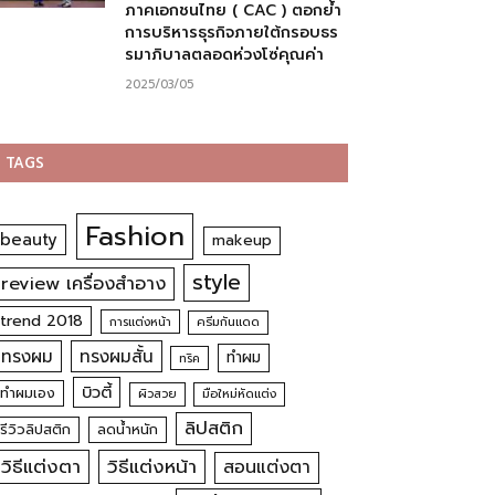
ภาคเอกชนไทย ( CAC ) ตอกย้ำ
การบริหารธุรกิจภายใต้กรอบธร
รมาภิบาลตลอดห่วงโซ่คุณค่า
2025/03/05
TAGS
Fashion
beauty
makeup
style
review เครื่องสำอาง
trend 2018
การแต่งหน้า
ครีมกันแดด
ทรงผม
ทรงผมสั้น
ทำผม
ทริค
บิวตี้
ทำผมเอง
ผิวสวย
มือใหม่หัดแต่ง
ลิปสติก
รีวิวลิปสติก
ลดน้ำหนัก
วิธีแต่งตา
วิธีแต่งหน้า
สอนแต่งตา