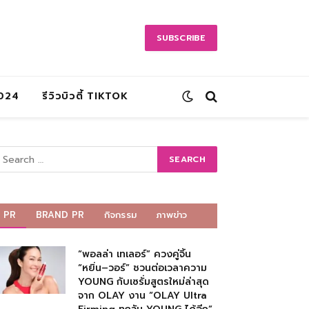
SUBSCRIBE
2024
รีวิวบิวตี้ TIKTOK
PR
BRAND PR
กิจกรรม
ภาพข่าว
“พอลล่า เทเลอร์” ควงคู่จิ้น
“หยิ่น–วอร์” ชวนต่อเวลาความ
YOUNG กับเซรั่มสูตรใหม่ล่าสุด
จาก OLAY งาน “OLAY Ultra