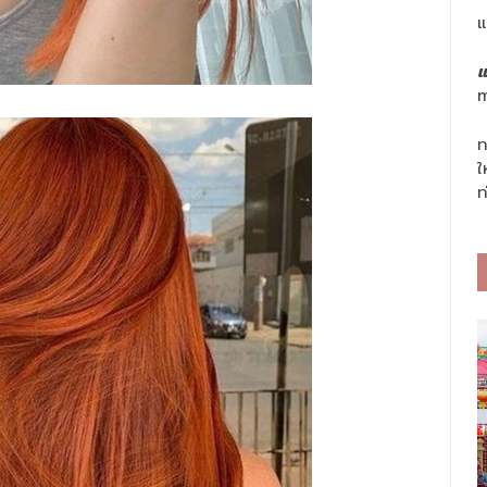
แ
แ
m
ท
ใ
ท