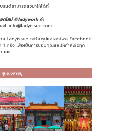
บรนด์สามารถส่งมาให้ได้ที่
อดไลน์ @ladywork ค่ะ
ail:
info@ladyissue.com
าง Ladyissue จะถ่ายรูปและลงโพส Facebook
ห้ 1 ครั้ง เพื่อเป็นการขอบคุณและให้กำลังใจทุก
่านค่ะ
ผู้หญิงสายมู