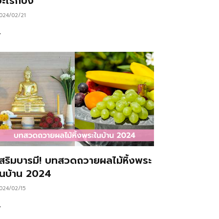
ะไรก็ปัง
024/02/21
…
เสริมบารมี! บทสวดถวายผลไม้หิ้งพระ
ในบ้าน 2024
024/02/15
…