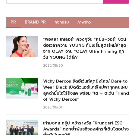
PR
BRAND PR
กิจกรรม
ภาพข่าว
“พอลล่า เทเลอร์” ควงคู่จิ้น “หยิ่น–วอร์” ชวน
ต่อเวลาความ YOUNG กับเซรั่มสูตรใหม่ล่าสุด
จาก OLAY งาน “OLAY Ultra Firming ทุก
วัน YOUNG ได้อีก”
2025/08/20
Vichy Dercos จัดอีเว้นท์สุดยิ่งใหญ่ Dare to
Wear Black เปิดตัวแฮร์แคร์ใหม่พาทุกคนเผย
ลุคดำมั่นใจไร้รังแค พร้อม “เต – ตะวัน Friend
of Vichy Dercos”
2025/06/04
เก้ามงคล กรุ๊ป คว้ารางวัล “Krungsri ESG
Awards” ตอกย้ำพันธกิจองค์กรที่เติบโตอย่าง