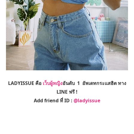
LADYISSUE คือ
เว็บผู้หญิง
อันดับ 1 อัพเดทกระแสฮิต ทาง
LINE ฟรี !
Add friend ที่ ID :
@ladyissue