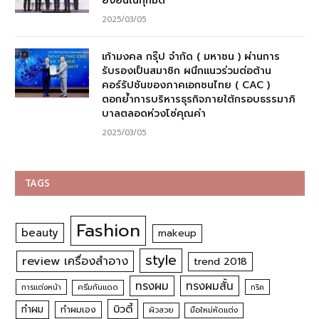
ยั่งยืนในทุกมิติ
2025/03/05
เก้ามงคล กรุ๊ป จำกัด ( มหาชน ) ผ่านการ
รับรองเป็นสมาชิก ผนึกแนวร่วมต่อต้าน
คอร์รัปชันของภาคเอกชนไทย ( CAC )
ตอกย้ำการบริหารธุรกิจภายใต้กรอบธรรมาภิ
บาลตลอดห่วงโซ่คุณค่า
2025/03/05
TAGS
Fashion
beauty
makeup
style
review เครื่องสำอาง
trend 2018
ทรงผม
ทรงผมสั้น
การแต่งหน้า
ครีมกันแดด
ทริค
บิวตี้
ทำผม
ทำผมเอง
ผิวสวย
มือใหม่หัดแต่ง