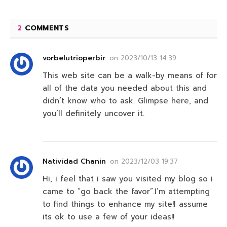
2
COMMENTS
vorbelutrioperbir
on
2023/10/13 14:39
This web site can be a walk-by means of for
all of the data you needed about this and
didn’t know who to ask. Glimpse here, and
you’ll definitely uncover it.
Natividad Chanin
on
2023/12/03 19:37
Hi, i feel that i saw you visited my blog so i
came to “go back the favor”.I’m attempting
to find things to enhance my site!I assume
its ok to use a few of your ideas!!