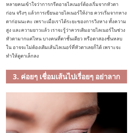
หลายคนเข้าใจว่าการกรีดอายไลเนอร์ต้องเริ่มจากหัวตา
ก่อน จริงๆ แล้วการเขียนอายไลเนอร์ให้ง่าย ควรเริ่มจากหาง
ตาก่อนนะคะ เพราะเมื่อเราได้ระยะของการวิงหาง ทั้งความ
สูง และความยาวแล้ว เราจะรู้ว่าควรเติมอายไลเนอร์ในช่วง
หัวตามากแค่ไหน บางคนที่ตาชั้นเดียว หรือตาสองชั้นหลบ
ใน อาจจะไม่ต้องเติมเส้นไลเนอร์ที่หัวตาเลยก็ได้ เพราะจะ
ทำให้ดูตาเล็กลง
3. ค่อยๆ เชื่อมเส้นไปเรื่อยๆ อย่าลาก