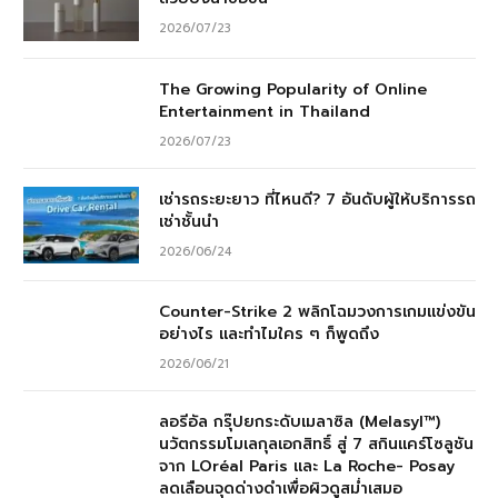
2026/07/23
The Growing Popularity of Online
Entertainment in Thailand
2026/07/23
เช่ารถระยะยาว ที่ไหนดี? 7 อันดับผู้ให้บริการรถ
เช่าชั้นนำ
2026/06/24
Counter-Strike 2 พลิกโฉมวงการเกมแข่งขัน
อย่างไร และทำไมใคร ๆ ก็พูดถึง
2026/06/21
ลอรีอัล กรุ๊ปยกระดับเมลาซิล (Melasyl™)
นวัตกรรมโมเลกุลเอกสิทธิ์ สู่ 7 สกินแคร์โซลูชัน
จาก LOréal Paris และ La Roche- Posay
ลดเลือนจุดด่างดำเพื่อผิวดูสม่ำเสมอ