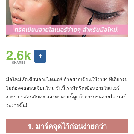
2.6k
SHARES
มือใหม่หัดเขียนอายไลเนอร์ ถ้าอยากเขียนให้ง่ายๆ ทีเดียวจบ
ไม่ต้องคอยลบเขียนใหม่ วันนี้เรามีทริคเขียนอายไลเนอร์
ง่ายๆ มาสอนกันค่ะ ลองทำตามนี้ดูแล้วการกรีดอายไลเนอร์
จะง่ายขึ้น!
1. มาร์คจุดไว้ก่อนง่ายกว่า