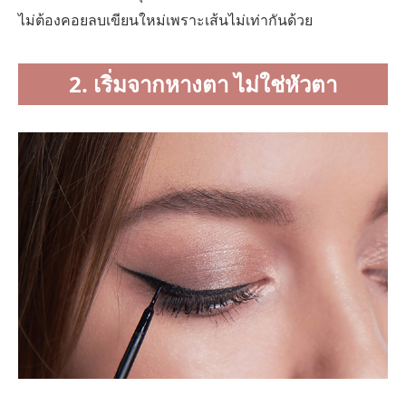
ไม่ต้องคอยลบเขียนใหม่เพราะเส้นไม่เท่ากันด้วย
2. เริ่มจากหางตา ไม่ใช่หัวตา