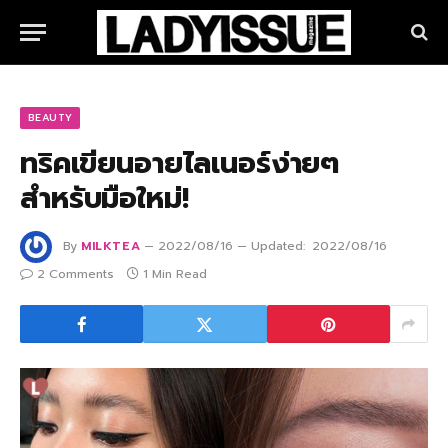
BEAUTY
ทริคเขียนอายไลเนอร์ง่ายๆ
สำหรับมือใหม่!
By
MILKTEA
2022/08/16
Updated:
2022/08/16
2 Comments
1 Min Read