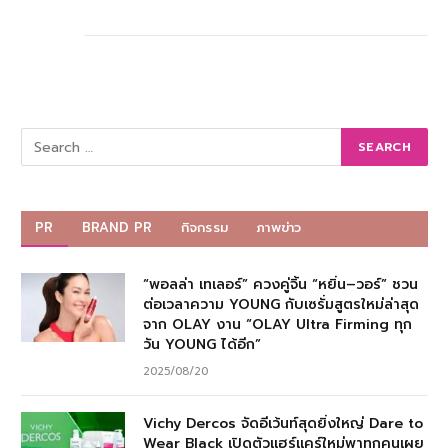
PR
BRAND PR
กิจกรรม
ภาพข่าว
“พอลล่า เทเลอร์” ควงคู่จิ้น “หยิ่น–วอร์” ชวน
ต่อเวลาความ YOUNG กับเซรั่มสูตรใหม่ล่าสุด
จาก OLAY งาน “OLAY Ultra Firming ทุก
วัน YOUNG ได้อีก”
2025/08/20
Vichy Dercos จัดอีเว้นท์สุดยิ่งใหญ่ Dare to
Wear Black เปิดตัวแฮร์แคร์ใหม่พาทุกคนเผย