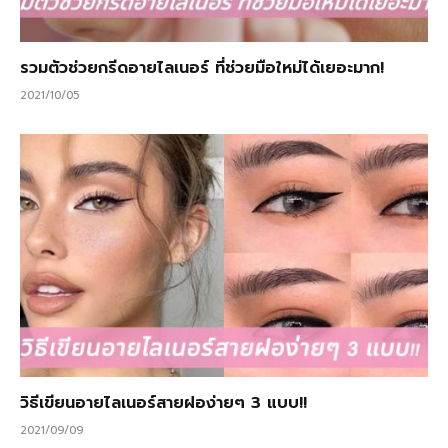
รวมตัวช่วยกรีดอายไลเนอร์ ที่ช่วยมือใหม่ได้เยอะมาก!
2021/10/05
วิธีเขียนอายไลเนอร์สายฝอง่ายๆ 3 แบบ!!
2021/09/09