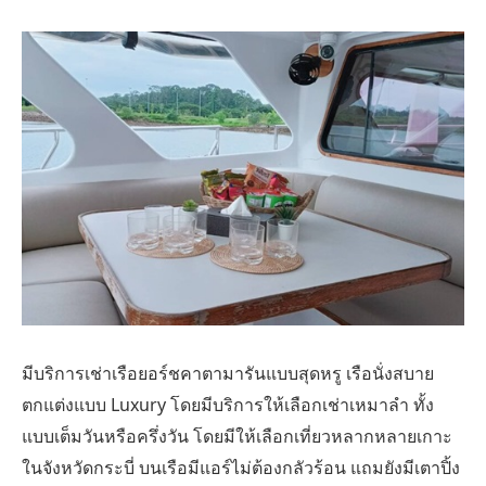
มีบริการเช่าเรือยอร์ชคาตามารันแบบสุดหรู เรือนั่งสบาย
ตกแต่งแบบ Luxury โดยมีบริการให้เลือกเช่าเหมาลำ ทั้ง
แบบเต็มวันหรือครึ่งวัน โดยมีให้เลือกเที่ยวหลากหลายเกาะ
ในจังหวัดกระบี่ บนเรือมีแอร์ไม่ต้องกลัวร้อน แถมยังมีเตาปิ้ง