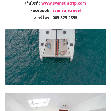
เว็บไซต์ :
www.svensuntrip.com
Facebook :
svensuntravel
เบอร์โทร : 065-329-2895