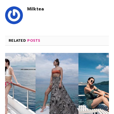
Milktea
RELATED
POSTS