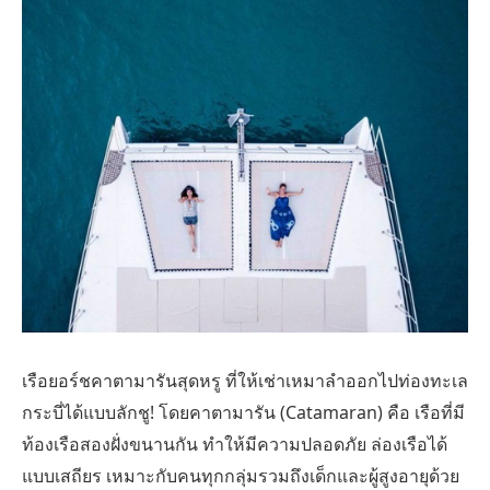
เรือยอร์ชคาตามารันสุดหรู ที่ให้เช่าเหมาลำออกไปท่องทะเล
กระบี่ได้แบบลักชู! โดยคาตามารัน (Catamaran) คือ เรือที่มี
ท้องเรือสองฝั่งขนานกัน ทำให้มีความปลอดภัย ล่องเรือได้
แบบเสถียร เหมาะกับคนทุกกลุ่มรวมถึงเด็กและผู้สูงอายุด้วย