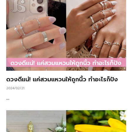
ดวงดีแน่! แค่สวมแหวนให้ถูกนิ้ว ทำอะไรก็ปัง
2024/02/21
…