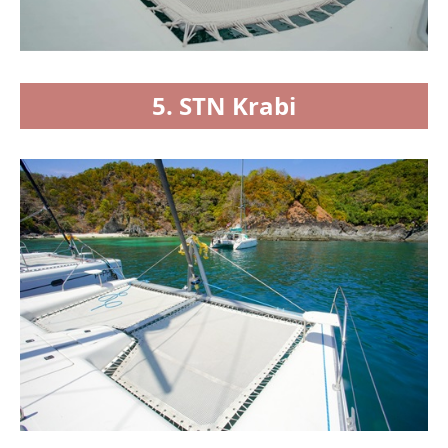
5. STN Krabi