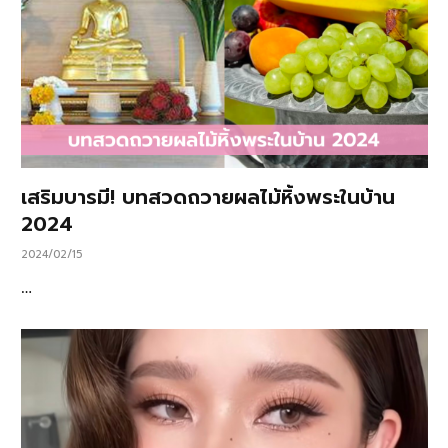
เสริมบารมี! บทสวดถวายผลไม้หิ้งพระในบ้าน
2024
2024/02/15
…