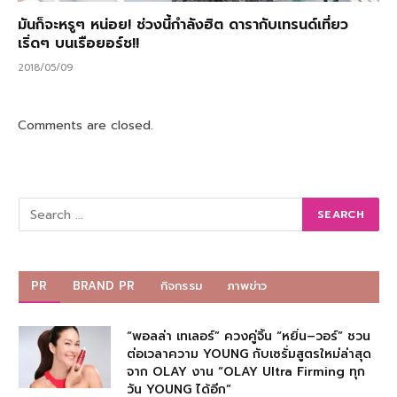
มันก็จะหรูๆ หน่อย! ช่วงนี้กำลังฮิต ดารากับเทรนด์เที่ยว
เริ่ดๆ บนเรือยอร์ช!!
2018/05/09
Comments are closed.
PR
BRAND PR
กิจกรรม
ภาพข่าว
“พอลล่า เทเลอร์” ควงคู่จิ้น “หยิ่น–วอร์” ชวน
ต่อเวลาความ YOUNG กับเซรั่มสูตรใหม่ล่าสุด
จาก OLAY งาน “OLAY Ultra Firming ทุก
วัน YOUNG ได้อีก”