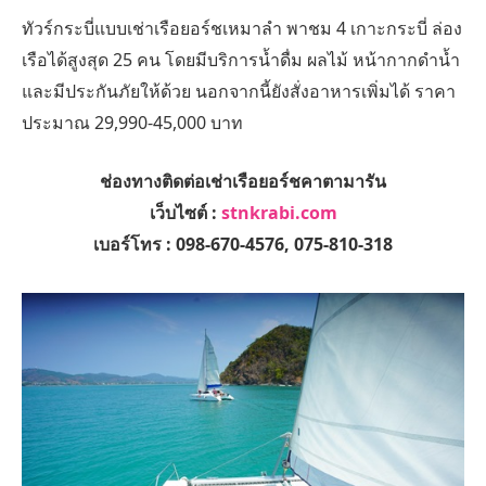
ทัวร์กระบี่แบบเช่าเรือยอร์ชเหมาลำ พาชม 4 เกาะกระบี่ ล่อง
เรือได้สูงสุด 25 คน โดยมีบริการน้ำดื่ม ผลไม้ หน้ากากดำน้ำ
และมีประกันภัยให้ด้วย นอกจากนี้ยังสั่งอาหารเพิ่มได้ ราคา
ประมาณ 29,990-45,000 บาท
ช่องทางติดต่อเช่าเรือยอร์ชคาตามารัน
เว็บไซต์ :
stnkrabi.com
เบอร์โทร : 098-670-4576, 075-810-318