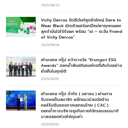
2025/08/20
Vichy Dercos จัดอีเว้นท์สุดยิ่งใหญ่ Dare to
Wear Black เปิดตัวแฮร์แคร์ใหม่พาทุกคนเผย
ลุคดำมั่นใจไร้รังแค พร้อม “เต – ตะวัน Friend
of Vichy Dercos”
2025/06/04
เก้ามงคล กรุ๊ป คว้ารางวัล “Krungsri ESG
Awards” ตอกย้ำพันธกิจองค์กรที่เติบโตอย่าง
ยั่งยืนในทุกมิติ
2025/03/05
เก้ามงคล กรุ๊ป จำกัด ( มหาชน ) ผ่านการ
รับรองเป็นสมาชิก ผนึกแนวร่วมต่อต้าน
คอร์รัปชันของภาคเอกชนไทย ( CAC )
ตอกย้ำการบริหารธุรกิจภายใต้กรอบธรรมาภิ
บาลตลอดห่วงโซ่คุณค่า
2025/03/05