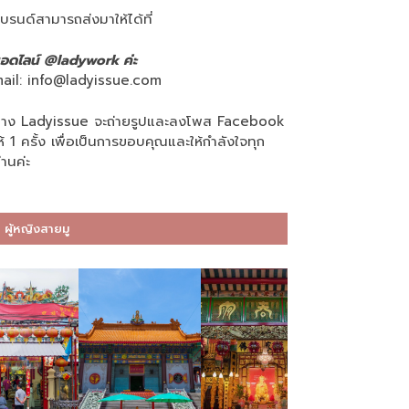
บรนด์สามารถส่งมาให้ได้ที่
อดไลน์ @ladywork ค่ะ
ail:
info@ladyissue.com
าง Ladyissue จะถ่ายรูปและลงโพส Facebook
ห้ 1 ครั้ง เพื่อเป็นการขอบคุณและให้กำลังใจทุก
่านค่ะ
ผู้หญิงสายมู