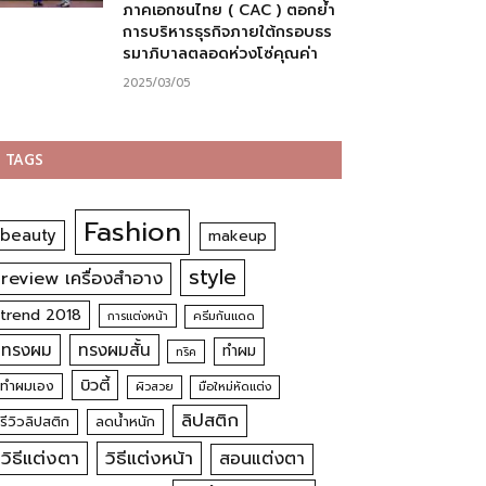
ภาคเอกชนไทย ( CAC ) ตอกย้ำ
การบริหารธุรกิจภายใต้กรอบธร
รมาภิบาลตลอดห่วงโซ่คุณค่า
2025/03/05
TAGS
Fashion
beauty
makeup
style
review เครื่องสำอาง
trend 2018
การแต่งหน้า
ครีมกันแดด
ทรงผม
ทรงผมสั้น
ทำผม
ทริค
บิวตี้
ทำผมเอง
ผิวสวย
มือใหม่หัดแต่ง
ลิปสติก
รีวิวลิปสติก
ลดน้ำหนัก
วิธีแต่งตา
วิธีแต่งหน้า
สอนแต่งตา