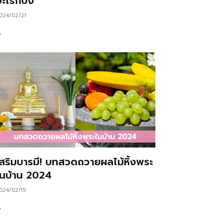
ะไรก็ปัง
024/02/21
…
เสริมบารมี! บทสวดถวายผลไม้หิ้งพระ
ในบ้าน 2024
024/02/15
…