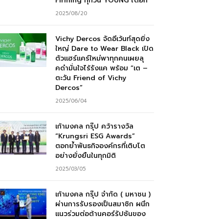
Firming ทุกวัน YOUNG ได้อีก”
2025/08/20
Vichy Dercos จัดอีเว้นท์สุดยิ่ง
ใหญ่ Dare to Wear Black เปิด
ตัวแฮร์แคร์ใหม่พาทุกคนเผยลุ
คดำมั่นใจไร้รังแค พร้อม “เต –
ตะวัน Friend of Vichy
Dercos”
2025/06/04
เก้ามงคล กรุ๊ป คว้ารางวัล
“Krungsri ESG Awards”
ตอกย้ำพันธกิจองค์กรที่เติบโต
อย่างยั่งยืนในทุกมิติ
2025/03/05
เก้ามงคล กรุ๊ป จำกัด ( มหาชน )
ผ่านการรับรองเป็นสมาชิก ผนึก
แนวร่วมต่อต้านคอร์รัปชันของ