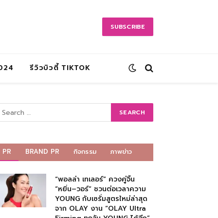
SUBSCRIBE
2024
รีวิวบิวตี้ TIKTOK
PR
BRAND PR
กิจกรรม
ภาพข่าว
“พอลล่า เทเลอร์” ควงคู่จิ้น
“หยิ่น–วอร์” ชวนต่อเวลาความ
YOUNG กับเซรั่มสูตรใหม่ล่าสุด
จาก OLAY งาน “OLAY Ultra