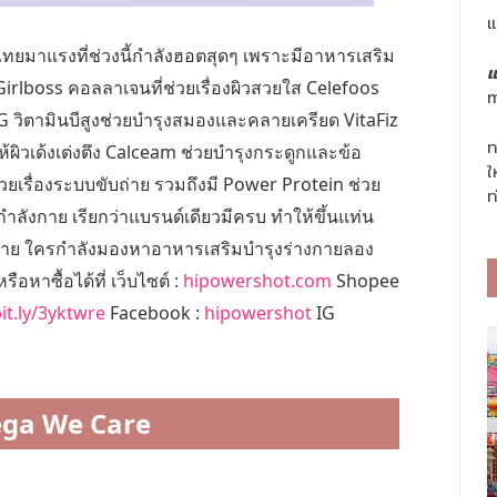
แ
ไทยมาแรงที่ช่วงนี้กำลังฮอตสุดๆ เพราะมีอาหารเสริม
แ
irlboss คอลลาเจนที่ช่วยเรื่องผิวสวยใส Celefoos
m
nerG วิตามินบีสูงช่วยบำรุงสมองและคลายเครียด VitaFiz
ท
้ผิวเด้งเต่งตึง Calceam ช่วยบำรุงกระดูกและข้อ
ใ
ยเรื่องระบบขับถ่าย รวมถึงมี Power Protein ช่วย
ท
ลังกาย เรียกว่าแบรนด์เดียวมีครบ ทำให้ขึ้นแท่น
ลาย ใครกำลังมองหาอาหารเสริมบำรุงร่างกายลอง
อหาซื้อได้ที่ เว็บไซต์ :
hipowershot.com
Shopee
bit.ly/3yktwre
Facebook :
hipowershot
IG
ega We Care