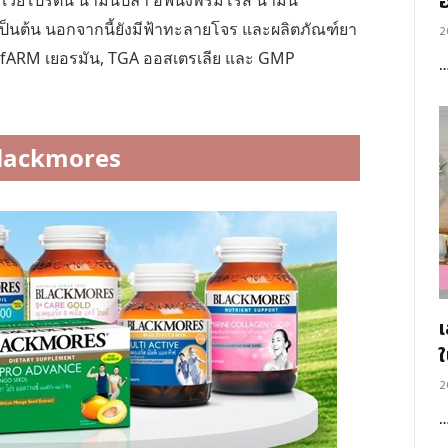
อ
ี เวย์โปรตีน น้ำมันปลา อีฟนิ่งพริมโรส น้ำมัน
เป็นต้น นอกจากนี้ยังมีฟ้าทะลายโจร และผลิตภัณฑ์ยา
2
 BfARM เยอรมัน, TGA ออสเตรเลีย และ GMP
Blackmores
2