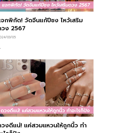
จกพิกัด! วัดจีนแก้ปีชง ไหว้เสริม
ดวง 2567
024/03/05
…
ดวงดีแน่! แค่สวมแหวนให้ถูกนิ้ว ทำ