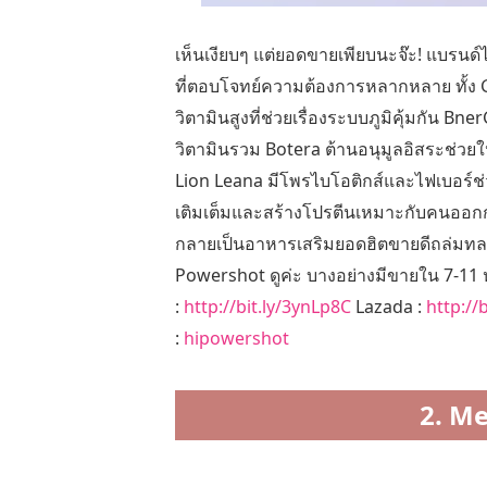
เห็นเงียบๆ แต่ยอดขายเพียบนะจ๊ะ! แบรนด์
ที่ตอบโจทย์ความต้องการหลากหลาย ทั้ง G
วิตามินสูงที่ช่วยเรื่องระบบภูมิคุ้มกัน B
วิตามินรวม Botera ต้านอนุมูลอิสระช่วยให
Lion Leana มีโพรไบโอติกส์และไฟเบอร์ช่ว
เติมเต็มและสร้างโปรตีนเหมาะกับคนออกกำ
กลายเป็นอาหารเสริมยอดฮิตขายดีถล่มท
Powershot ดูค่ะ บางอย่างมีขายใน 7-11 หรื
:
http://bit.ly/3ynLp8C
Lazada :
http://
:
hipowershot
2. M