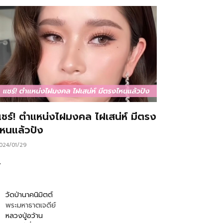
แชร์! ตำแหน่งไฝมงคล ไฝเสน่ห์ มีตรง
ไหนแล้วปัง
024/01/29
…
วัดป่านาคนิมิตต์
พระมหาธาตเจดีย์
หลวงปู่อว้าน