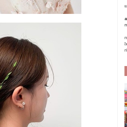
แ
แ
m
ท
ใ
ท