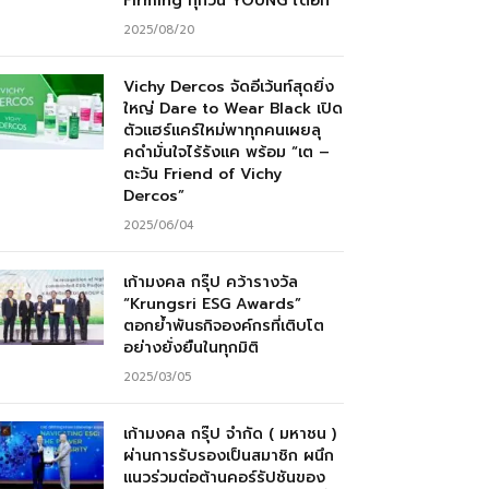
Firming ทุกวัน YOUNG ได้อีก”
2025/08/20
Vichy Dercos จัดอีเว้นท์สุดยิ่ง
ใหญ่ Dare to Wear Black เปิด
ตัวแฮร์แคร์ใหม่พาทุกคนเผยลุ
คดำมั่นใจไร้รังแค พร้อม “เต –
ตะวัน Friend of Vichy
Dercos”
2025/06/04
เก้ามงคล กรุ๊ป คว้ารางวัล
“Krungsri ESG Awards”
ตอกย้ำพันธกิจองค์กรที่เติบโต
อย่างยั่งยืนในทุกมิติ
2025/03/05
เก้ามงคล กรุ๊ป จำกัด ( มหาชน )
ผ่านการรับรองเป็นสมาชิก ผนึก
แนวร่วมต่อต้านคอร์รัปชันของ