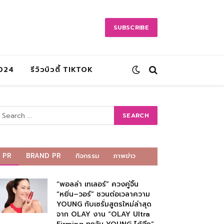
SUBSCRIBE
2024
รีวิวบิวตี้ TIKTOK
PR
BRAND PR
กิจกรรม
ภาพข่าว
“พอลล่า เทเลอร์” ควงคู่จิ้น
“หยิ่น–วอร์” ชวนต่อเวลาความ
YOUNG กับเซรั่มสูตรใหม่ล่าสุด
จาก OLAY งาน “OLAY Ultra