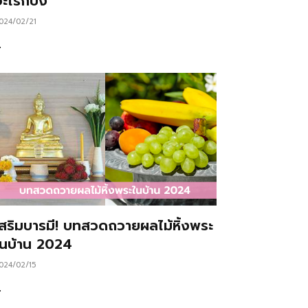
ะไรก็ปัง
024/02/21
…
เสริมบารมี! บทสวดถวายผลไม้หิ้งพระ
ในบ้าน 2024
024/02/15
…