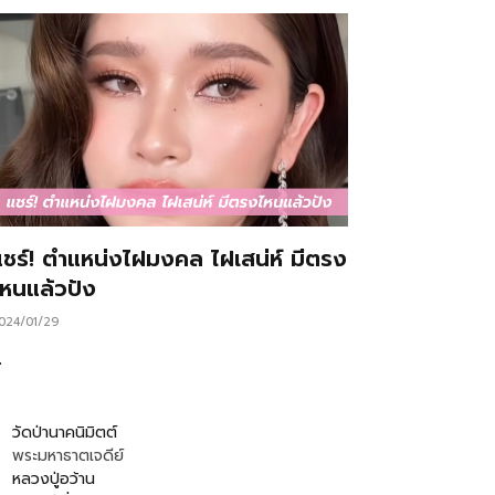
แชร์! ตำแหน่งไฝมงคล ไฝเสน่ห์ มีตรง
ไหนแล้วปัง
024/01/29
…
วัดป่านาคนิมิตต์
พระมหาธาตเจดีย์
หลวงปู่อว้าน