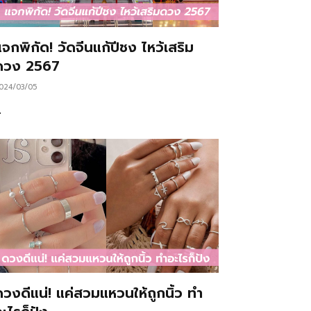
จกพิกัด! วัดจีนแก้ปีชง ไหว้เสริม
ดวง 2567
024/03/05
…
ดวงดีแน่! แค่สวมแหวนให้ถูกนิ้ว ทำ