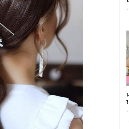
อ
2
2