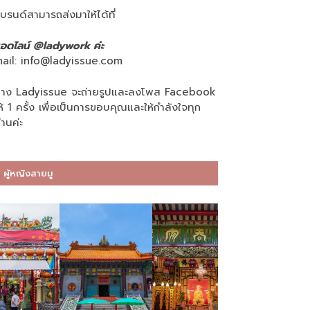
บรนด์สามารถส่งมาให้ได้ที่
อดไลน์ @ladywork ค่ะ
ail:
info@ladyissue.com
าง Ladyissue จะถ่ายรูปและลงโพส Facebook
ห้ 1 ครั้ง เพื่อเป็นการขอบคุณและให้กำลังใจทุก
่านค่ะ
ผู้หญิงสายมู