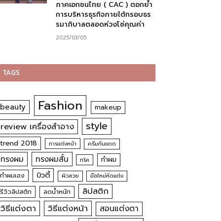
ภาคเอกชนไทย ( CAC ) ตอกย้ำ
การบริหารธุรกิจภายใต้กรอบธร
รมาภิบาลตลอดห่วงโซ่คุณค่า
2025/03/05
TAGS
Fashion
beauty
makeup
style
review เครื่องสำอาง
trend 2018
การแต่งหน้า
ครีมกันแดด
ทรงผม
ทรงผมสั้น
ทำผม
ทริค
บิวตี้
ทำผมเอง
ผิวสวย
มือใหม่หัดแต่ง
ลิปสติก
รีวิวลิปสติก
ลดน้ำหนัก
วิธีแต่งตา
วิธีแต่งหน้า
สอนแต่งตา