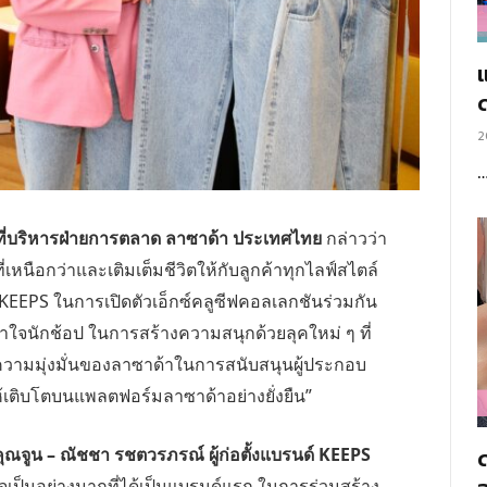
แ
2
ที่บริหารฝ่ายการตลาด ลาซาด้า ประเทศไทย
กล่าวว่า
เหนือกว่าและเติมเต็มชีวิตให้กับลูกค้าทุกไลฟ์สไตล์
KEEPS
ในการเปิดตัวเอ็กซ์คลูซีฟคอลเลกชันร่วมกัน
เอาใจนักช้อป ในการสร้างความสนุกด้วยลุคใหม่ ๆ ที่
ย้ำความมุ่งมั่นของลาซาด้าในการสนับสนุนผู้ประกอบ
้เติบโตบนแพลตฟอร์มลาซาด้าอย่างยั่งยืน”
จูน – ณัชชา รชตวรภรณ์ ผู้ก่อตั้งแบรนด์
KEEPS
ิใจเป็นอย่างมากที่ได้เป็นแบรนด์แรก ในการร่วมสร้าง