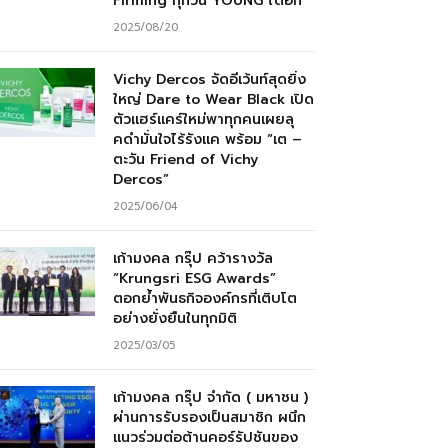
Firming ทุกวัน YOUNG ได้อีก”
2025/08/20
Vichy Dercos จัดอีเว้นท์สุดยิ่ง
ใหญ่ Dare to Wear Black เปิด
ตัวแฮร์แคร์ใหม่พาทุกคนเผยลุ
คดำมั่นใจไร้รังแค พร้อม “เต –
ตะวัน Friend of Vichy
Dercos”
2025/06/04
เก้ามงคล กรุ๊ป คว้ารางวัล
“Krungsri ESG Awards”
ตอกย้ำพันธกิจองค์กรที่เติบโต
อย่างยั่งยืนในทุกมิติ
2025/03/05
เก้ามงคล กรุ๊ป จำกัด ( มหาชน )
ผ่านการรับรองเป็นสมาชิก ผนึก
แนวร่วมต่อต้านคอร์รัปชันของ