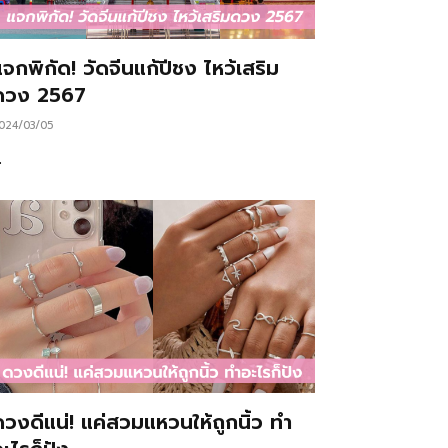
จกพิกัด! วัดจีนแก้ปีชง ไหว้เสริม
ดวง 2567
024/03/05
…
ดวงดีแน่! แค่สวมแหวนให้ถูกนิ้ว ทำ