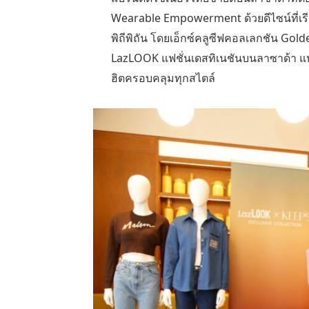
Wearable Empowerment
ด้วยดีไซน์ที่
พิถีพิถัน โดยเอ็กซ์คลูซีฟคอลเลกชัน
Gold
LazLOOK
แฟชั่นเดสทิเนชันบนลาซาด้า แ
ฮิตครอบคลุมทุกสไตล์