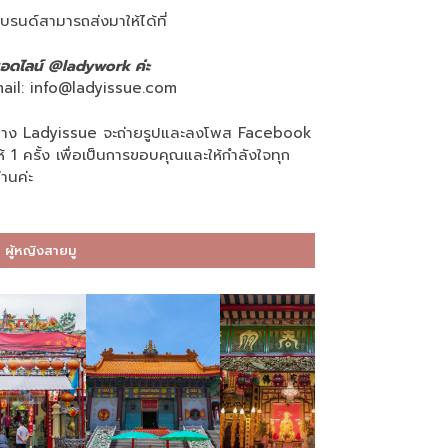
บรนด์สามารถส่งมาให้ได้ที่
อดไลน์ @ladywork ค่ะ
ail:
info@ladyissue.com
าง Ladyissue จะถ่ายรูปและลงโพส Facebook
ห้ 1 ครั้ง เพื่อเป็นการขอบคุณและให้กำลังใจทุก
่านค่ะ
ผู้หญิงสายมู