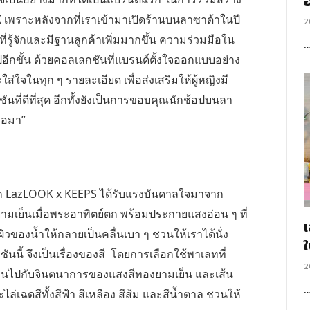
อ
K
เพราะหลังจากที่เราเข้ามาเปิดร้านบนลาซาด้าในปี
2
ี่รู้จักและมีฐานลูกค้าเพิ่มมากขึ้น ความร่วมมือใน
ไปอีกขั้น ด้วยคอลเลกชันที่แบรนด์ตั้งใจออกแบบอย่าง
่ใจในทุก ๆ รายละเอียด เพื่อส่งเสริมให้ผู้หญิงมี
ที่ดีที่สุด อีกทั้งยังเป็นการขอบคุณนักช้อปบนลา
มอมา”
ก
LazLOOK x KEEPS ได้รับแรงบันดาลใจมาจาก
มเย็นเมื่อพระอาทิตย์ตก พร้อมประกายแสงอ่อน ๆ ที่
วของน้ำให้กลายเป็นคลื่นเบา ๆ ชวนให้เราได้นั่ง
นี้ จึงเป็นเรื่องของสี โดยการเลือกใช้พาเลทที่
2
พลินไปกับจินตนาการของแสงสีทองยามเย็น และเส้น
่เฉดสีทั้งสีฟ้า สีเหลือง สีส้ม และสีน้ำตาล ชวนให้