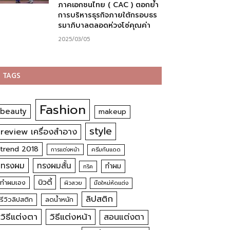
ภาคเอกชนไทย ( CAC ) ตอกย้ำ
การบริหารธุรกิจภายใต้กรอบธร
รมาภิบาลตลอดห่วงโซ่คุณค่า
2025/03/05
TAGS
Fashion
beauty
makeup
style
review เครื่องสำอาง
trend 2018
การแต่งหน้า
ครีมกันแดด
ทรงผม
ทรงผมสั้น
ทำผม
ทริค
บิวตี้
ทำผมเอง
ผิวสวย
มือใหม่หัดแต่ง
ลิปสติก
รีวิวลิปสติก
ลดน้ำหนัก
วิธีแต่งตา
วิธีแต่งหน้า
สอนแต่งตา