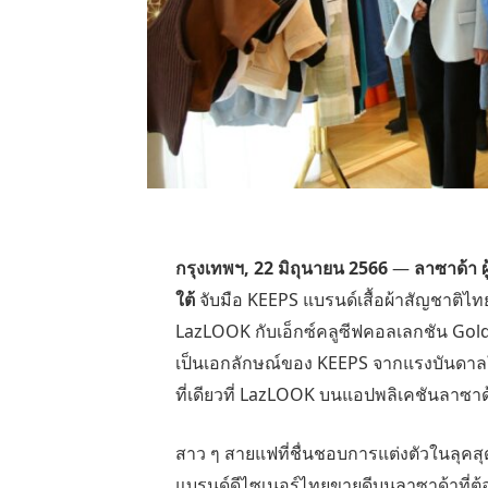
กรุงเทพฯ, 22 มิถุนายน 2566
—
ลาซาด้า 
ใต้
จับมือ KEEPS แบรนด์เสื้อผ้าสัญชาติไทย
LazLOOK กับ
เอ็กซ์คลูซีฟคอลเลกชัน
Golde
เป็นเอกลักษณ์ของ KEEPS จากแรงบันดาล
ที่เดียวที่
LazLOOK บนแอปพลิเคชันลาซาด
สาว ๆ สายแฟที่ชื่นชอบการแต่งตัวในลุคสุดช
แบรนด์ดีไซเนอร์ไทยขายดีบนลาซาด้าที่ต้อ