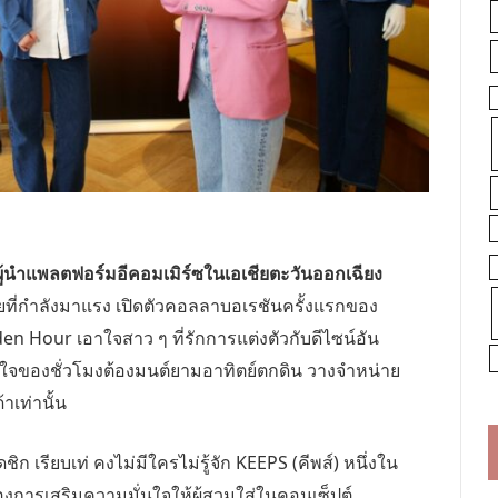
ผู้นำแพลตฟอร์มอีคอมเมิร์ซในเอเชียตะวันออกเฉียง
ที่กำลังมาแรง เปิดตัว
คอลลาบอเรชัน
ครั้งแรกของ
n Hour เอาใจสาว ๆ ที่รักการแต่งตัวกับดีไซน์อัน
ใจของชั่วโมงต้องมนต์ยามอาทิตย์ตกดิน
วางจำหน่าย
้า
เท่านั้น
ิก เรียบเท่ คงไม่มีใครไม่รู้จัก
KEEPS (
คีพส์) หนึ่งใน
งการเสริมความมั่นใจให้ผู้สวมใส่ในคอนเซ็ปต์