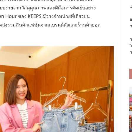
แ
เรียบง่ายจากวัสดุคุณภาพและฝีมือการตัดเย็บอย่าง
en Hour
ของ
KEEPS
มีวางจำหน่ายที่เดียวบน
แ
หล่งรวมสินค้าแฟชั่นจากแบรนด์ดังและร้านค้ายอด
m
ท
ใ
ท