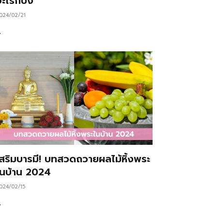
ะไรก็ปัง
024/02/21
…
เสริมบารมี! บทสวดถวายผลไม้หิ้งพระ
ในบ้าน 2024
024/02/15
…