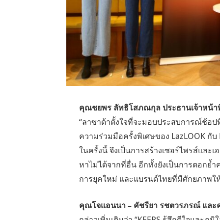
คุณชยพร ลัทธิโสภณกุล ประธานเจ้าหน้า
“ลาซาด้าตั้งใจที่จะมอบประสบการณ์ช้อปที่
ความร่วมมือครั้งพิเศษของ
LazLOOK
กับ
ในครั้งนี้ จึงเป็นการสร้างเซอร์ไพรส์และ
หาไม่ได้จากที่อื่น อีกทั้งยังเป็นการตอก
การยุคใหม่ และแบรนด์ไทยที่มีศักยภาพให
คุณโจแอนนา – คัชรียา รชตวรภรณ์ และคุณ
กล่าวเพิ่มเติมว่า “
KEEPS
รู้สึกดีใจและภูม