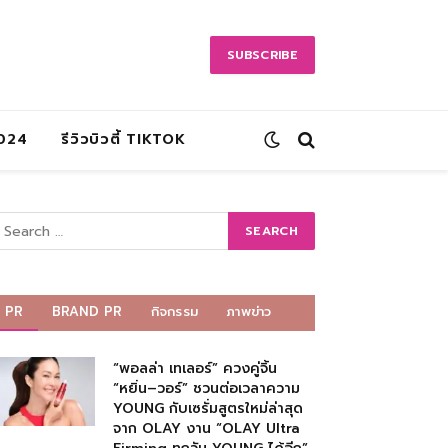
SUBSCRIBE
2024
รีวิวบิวตี้ TIKTOK
PR
BRAND PR
กิจกรรม
ภาพข่าว
“พอลล่า เทเลอร์” ควงคู่จิ้น
“หยิ่น–วอร์” ชวนต่อเวลาความ
YOUNG กับเซรั่มสูตรใหม่ล่าสุด
จาก OLAY งาน “OLAY Ultra