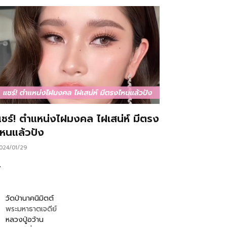
แชร์! ตำแหน่งไฝมงคล ไฝเสน่ห์ มีตรง
ไหนแล้วปัง
024/01/29
…
วัดป่านาคนิมิตต์
พระมหาธาตเจดีย์
หลวงปู่อว้าน