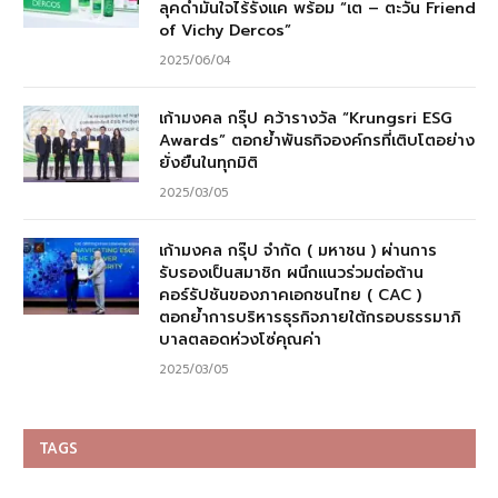
ลุคดำมั่นใจไร้รังแค พร้อม “เต – ตะวัน Friend
of Vichy Dercos”
2025/06/04
เก้ามงคล กรุ๊ป คว้ารางวัล “Krungsri ESG
Awards” ตอกย้ำพันธกิจองค์กรที่เติบโตอย่าง
ยั่งยืนในทุกมิติ
2025/03/05
เก้ามงคล กรุ๊ป จำกัด ( มหาชน ) ผ่านการ
รับรองเป็นสมาชิก ผนึกแนวร่วมต่อต้าน
คอร์รัปชันของภาคเอกชนไทย ( CAC )
ตอกย้ำการบริหารธุรกิจภายใต้กรอบธรรมาภิ
บาลตลอดห่วงโซ่คุณค่า
2025/03/05
TAGS