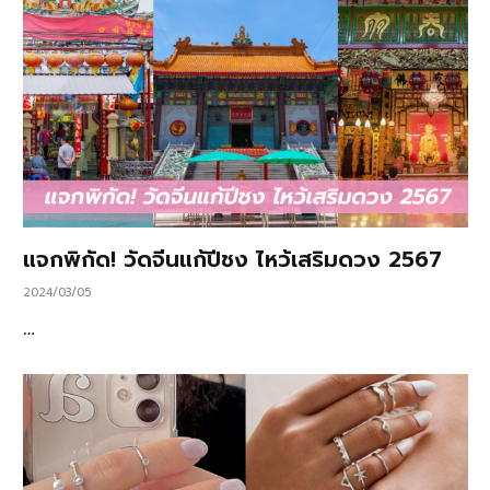
แจกพิกัด! วัดจีนแก้ปีชง ไหว้เสริมดวง 2567
2024/03/05
…