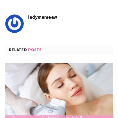
ladymameaw
RELATED
POSTS