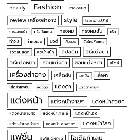
Fashion
beauty
makeup
style
review เครื่องสำอาง
trend 2018
ทรงผม
ทรงผมสั้น
การแต่งหน้า
ครีมกันแดด
ทริค
บิวตี้
ทำผม
ทำผมเอง
ผิวสวย
มือใหม่หัดแต่ง
วิธีแต่งตา
ลิปสติก
รีวิวลิปสติก
ลดน้ำหนัก
วิธีแต่งหน้า
สอนแต่งหน้า
สอนแต่งตา
สไตล์
เครื่องสำอาง
เคล็ดลับ
เสื้อผ้า
เมคอัพ
แต่งตา
เสื้อผ้าแฟชั่น
แต่งตัว
แต่งตาง่ายๆ
แต่งหน้า
แต่งหน้าง่ายๆ
แต่งหน้าสวยๆ
แต่งหน้าเอง
แต่งหน้าสายฝอ
แต่งหน้าเกาหลี
แต่งหน้าใสๆ
แต่งหน้าเองง่ายๆ
แต่งหน้าเองสวยๆ
แฟชั่น
ไอเดียทำเล็บ
แฟชั่นผู้หญิง