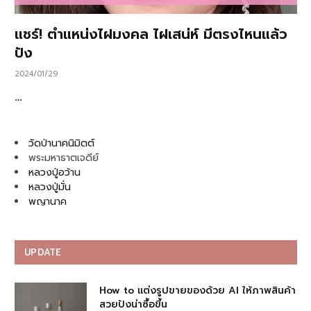
แชร์! ตำแหน่งไฝมงคล ไฝเสน่ห์ มีตรงไหนแล้ว
ปัง
2024/01/29
…
วัดป่านาคนิมิตต์
พระมหาธาตเจดีย์
หลวงปู่อว้าน
หลวงปู่มั่น
พญานาค
UPDATE
How to แต่งรูปขายของด้วย AI ให้ภาพสินค้า
สวยปังน่าซื้อขึ้น