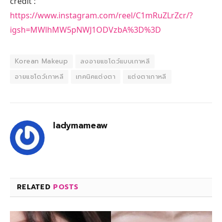
credit :
https://www.instagram.com/reel/C1mRuZLrZcr/?
igsh=MWlhMW5pNWJ1ODVzbA%3D%3D
Korean Makeup
ลงอายแชโดว์แบบเกาหลี
อายแชโดว์เกาหลี
เทคนิคแต่งตา
แต่งตาเกาหลี
ladymameaw
RELATED
POSTS