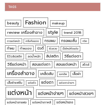
TAGS
Fashion
beauty
makeup
style
review เครื่องสำอาง
trend 2018
ทรงผม
ทรงผมสั้น
การแต่งหน้า
ครีมกันแดด
ทริค
บิวตี้
ทำผม
ทำผมเอง
ผิวสวย
มือใหม่หัดแต่ง
วิธีแต่งตา
ลิปสติก
รีวิวลิปสติก
ลดน้ำหนัก
วิธีแต่งหน้า
สอนแต่งหน้า
สอนแต่งตา
สไตล์
เครื่องสำอาง
เคล็ดลับ
เสื้อผ้า
เมคอัพ
แต่งตา
เสื้อผ้าแฟชั่น
แต่งตัว
แต่งตาง่ายๆ
แต่งหน้า
แต่งหน้าง่ายๆ
แต่งหน้าสวยๆ
แต่งหน้าเอง
แต่งหน้าสายฝอ
แต่งหน้าเกาหลี