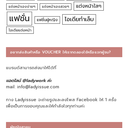
แต่งหน้าใสๆ
แต่งหน้าเองง่ายๆ
แต่งหน้าเองสวยๆ
แฟชั่น
ไอเดียทำเล็บ
แฟชั่นผู้หญิง
ไอเดียแต่งหน้า
อยากส่งสินค้าหรือ VOUCHER ให้เราทดลองใช้หรือแจกผู้ชม?
แบรนด์สามารถส่งมาให้ได้ที่
แอดไลน์ @ladywork ค่ะ
mail:
info@ladyissue.com
ทาง Ladyissue จะถ่ายรูปและลงโพส Facebook ให้ 1 ครั้ง
เพื่อเป็นการขอบคุณและให้กำลังใจทุกท่านค่ะ
ผู้หญิงสายมู