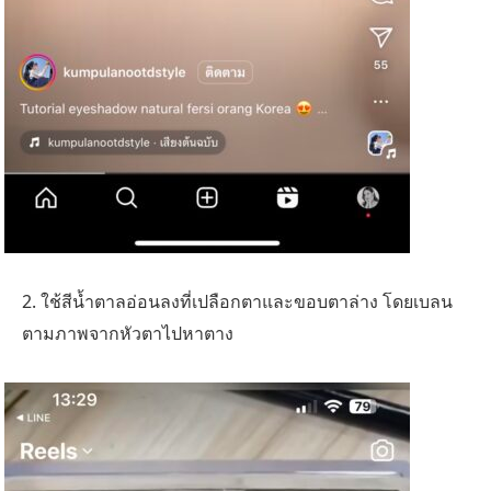
2. ใช้สีน้ำตาลอ่อนลงที่เปลือกตาและขอบตาล่าง โดยเบลน
ตามภาพจากหัวตาไปหาตาง