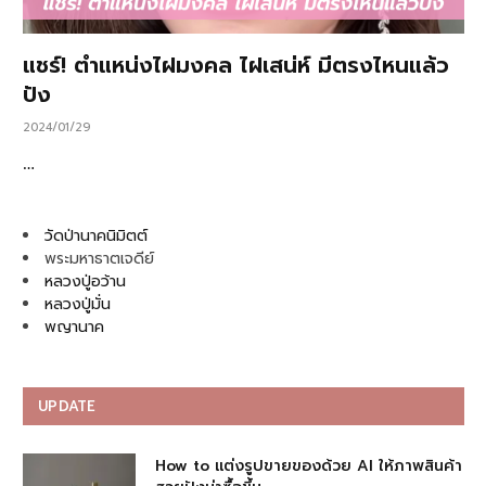
แชร์! ตำแหน่งไฝมงคล ไฝเสน่ห์ มีตรงไหนแล้ว
ปัง
2024/01/29
…
วัดป่านาคนิมิตต์
พระมหาธาตเจดีย์
หลวงปู่อว้าน
หลวงปู่มั่น
พญานาค
UPDATE
How to แต่งรูปขายของด้วย AI ให้ภาพสินค้า