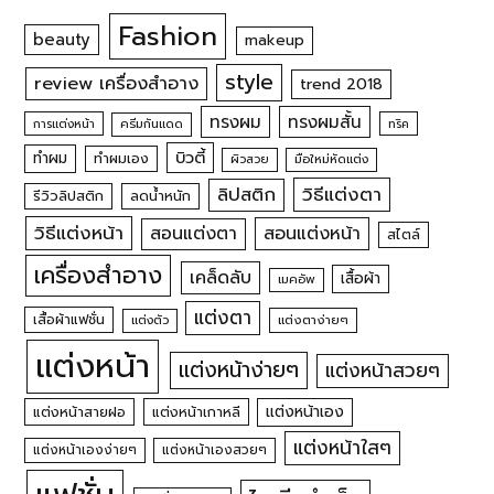
Fashion
beauty
makeup
style
review เครื่องสำอาง
trend 2018
ทรงผม
ทรงผมสั้น
การแต่งหน้า
ครีมกันแดด
ทริค
บิวตี้
ทำผม
ทำผมเอง
ผิวสวย
มือใหม่หัดแต่ง
วิธีแต่งตา
ลิปสติก
รีวิวลิปสติก
ลดน้ำหนัก
วิธีแต่งหน้า
สอนแต่งหน้า
สอนแต่งตา
สไตล์
เครื่องสำอาง
เคล็ดลับ
เสื้อผ้า
เมคอัพ
แต่งตา
เสื้อผ้าแฟชั่น
แต่งตัว
แต่งตาง่ายๆ
แต่งหน้า
แต่งหน้าง่ายๆ
แต่งหน้าสวยๆ
แต่งหน้าเอง
แต่งหน้าสายฝอ
แต่งหน้าเกาหลี
แต่งหน้าใสๆ
แต่งหน้าเองง่ายๆ
แต่งหน้าเองสวยๆ