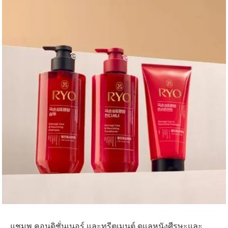
แชมพู คอนดิชั่นเนอร์ และทรีตเมนต์ ดูแลหนังศีรษะและ