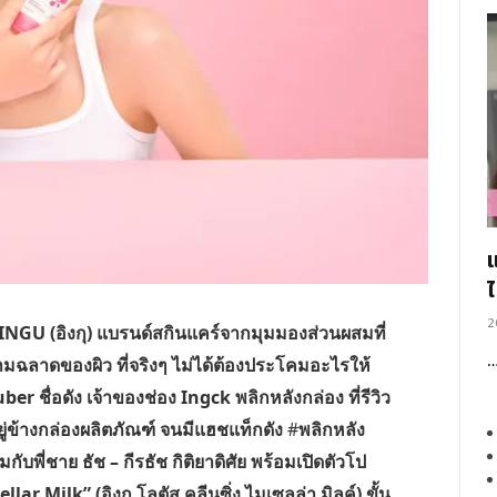
2
INGU (อิงกุ)
แบรนด์สกินแคร์จากมุมมองส่วนผสมที่
วามฉลาดของผิว ที่จริงๆ ไม่ได้ต้องประโคมอะไรให้
uber ชื่อดัง เจ้าของช่อง Ingck พลิกหลังกล่อง
ที่รีวิว
ู่ข้างกล่องผลิตภัณฑ์ จนมีแฮชแท็กดัง
#
พลิกหลัง
ับพี่ชาย ธัช – กีรธัช กิติยาดิศัย พร้อมเปิดตัวโป
r Milk” (อิงกุ โลตัส คลีนซิ่ง ไมเซลล่า มิลค์) ขั้น