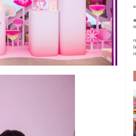
แ
แ
m
ท
ใ
ท