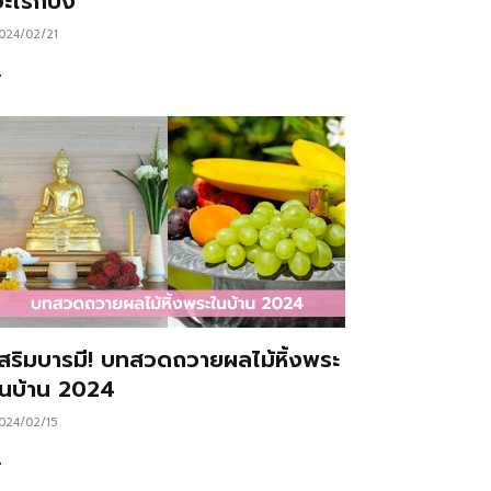
ะไรก็ปัง
024/02/21
…
เสริมบารมี! บทสวดถวายผลไม้หิ้งพระ
ในบ้าน 2024
024/02/15
…