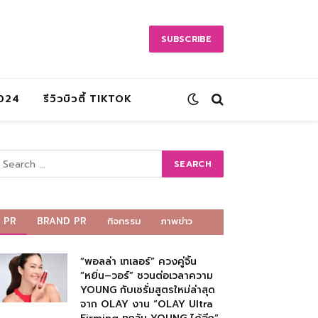
SUBSCRIBE
2024
รีวิวบิวตี้ TIKTOK
PR
BRAND PR
กิจกรรม
ภาพข่าว
“พอลล่า เทเลอร์” ควงคู่จิ้น
“หยิ่น–วอร์” ชวนต่อเวลาความ
YOUNG กับเซรั่มสูตรใหม่ล่าสุด
จาก OLAY งาน “OLAY Ultra