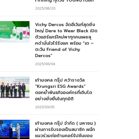
Firming ทุกวัน YOUNG ได้อีก”
2025/08/20
Vichy Dercos จัดอีเว้นท์สุดยิ่ง
ใหญ่ Dare to Wear Black เปิด
ตัวแฮร์แคร์ใหม่พาทุกคนเผยลุ
คดำมั่นใจไร้รังแค พร้อม “เต –
ตะวัน Friend of Vichy
Dercos”
2025/06/04
เก้ามงคล กรุ๊ป คว้ารางวัล
“Krungsri ESG Awards”
ตอกย้ำพันธกิจองค์กรที่เติบโต
อย่างยั่งยืนในทุกมิติ
2025/03/05
เก้ามงคล กรุ๊ป จำกัด ( มหาชน )
ผ่านการรับรองเป็นสมาชิก ผนึก
แนวร่วมต่อต้านคอร์รัปชันของ