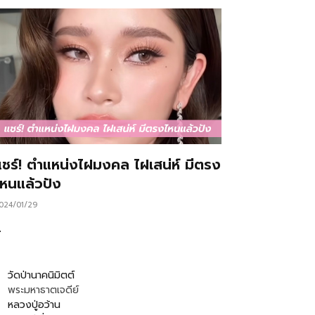
แชร์! ตำแหน่งไฝมงคล ไฝเสน่ห์ มีตรง
ไหนแล้วปัง
024/01/29
…
วัดป่านาคนิมิตต์
พระมหาธาตเจดีย์
หลวงปู่อว้าน