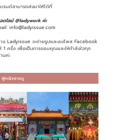
บรนด์สามารถส่งมาให้ได้ที่
อดไลน์ @ladywork ค่ะ
ail:
info@ladyissue.com
าง Ladyissue จะถ่ายรูปและลงโพส Facebook
ห้ 1 ครั้ง เพื่อเป็นการขอบคุณและให้กำลังใจทุก
่านค่ะ
ผู้หญิงสายมู