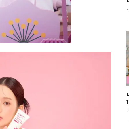
อ
2
2