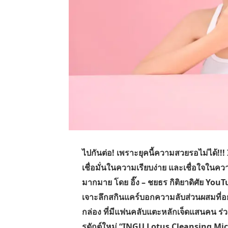
ไปกันต่อ! เพราะยุคนี้ความสวยรอไม่ได้!!! 
เชื่อมั่นในความเรียบง่าย และเชื่อใจในค
มากมาย โดย อิ๊ง – ชยธร กิติยาดิศัย YouT
เจาะลึกสกินแคร์บอกความลับส่วนผสมที่อย
กล่อง ที่มีแฟนคลับแตะหลักเจ็ดแสนคน ร่วมก
รดักต์ใหม่ “INGU Lotus Cleansing Micella