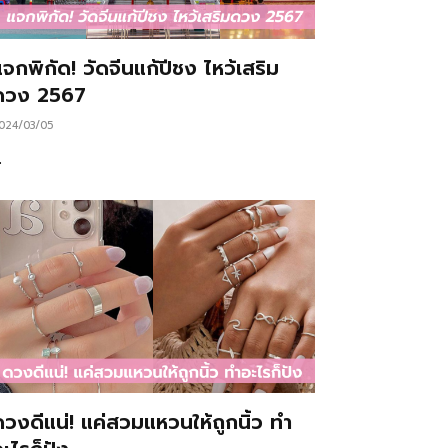
จกพิกัด! วัดจีนแก้ปีชง ไหว้เสริม
ดวง 2567
024/03/05
…
ดวงดีแน่! แค่สวมแหวนให้ถูกนิ้ว ทำ