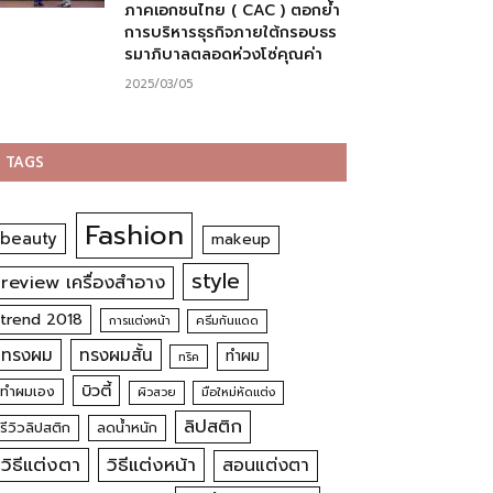
ภาคเอกชนไทย ( CAC ) ตอกย้ำ
การบริหารธุรกิจภายใต้กรอบธร
รมาภิบาลตลอดห่วงโซ่คุณค่า
2025/03/05
TAGS
Fashion
beauty
makeup
style
review เครื่องสำอาง
trend 2018
การแต่งหน้า
ครีมกันแดด
ทรงผม
ทรงผมสั้น
ทำผม
ทริค
บิวตี้
ทำผมเอง
ผิวสวย
มือใหม่หัดแต่ง
ลิปสติก
รีวิวลิปสติก
ลดน้ำหนัก
วิธีแต่งตา
วิธีแต่งหน้า
สอนแต่งตา