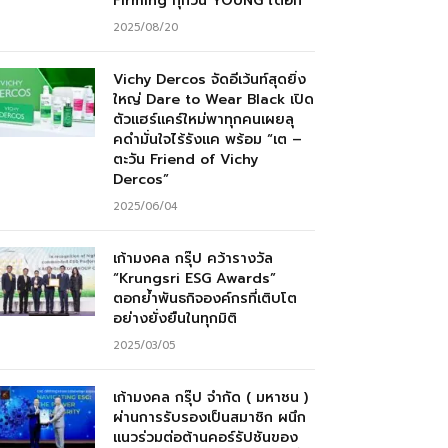
Firming ทุกวัน YOUNG ได้อีก”
2025/08/20
Vichy Dercos จัดอีเว้นท์สุดยิ่ง
ใหญ่ Dare to Wear Black เปิด
ตัวแฮร์แคร์ใหม่พาทุกคนเผยลุ
คดำมั่นใจไร้รังแค พร้อม “เต –
ตะวัน Friend of Vichy
Dercos”
2025/06/04
เก้ามงคล กรุ๊ป คว้ารางวัล
“Krungsri ESG Awards”
ตอกย้ำพันธกิจองค์กรที่เติบโต
อย่างยั่งยืนในทุกมิติ
2025/03/05
เก้ามงคล กรุ๊ป จำกัด ( มหาชน )
ผ่านการรับรองเป็นสมาชิก ผนึก
แนวร่วมต่อต้านคอร์รัปชันของ