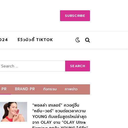
SUBSCRIBE
2024
รีวิวบิวตี้ TIKTOK
PR
BRAND PR
กิจกรรม
ภาพข่าว
“พอลล่า เทเลอร์” ควงคู่จิ้น
“หยิ่น–วอร์” ชวนต่อเวลาความ
YOUNG กับเซรั่มสูตรใหม่ล่าสุด
จาก OLAY งาน “OLAY Ultra