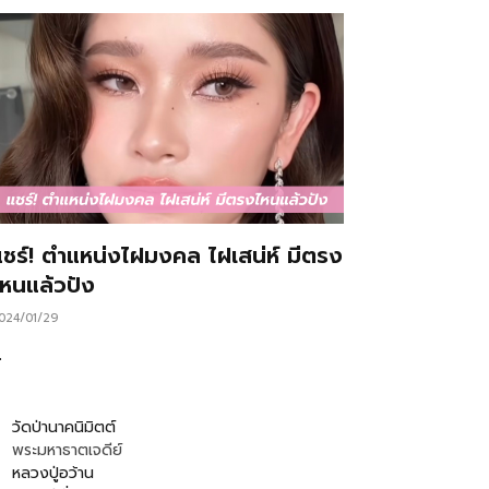
แชร์! ตำแหน่งไฝมงคล ไฝเสน่ห์ มีตรง
ไหนแล้วปัง
024/01/29
…
วัดป่านาคนิมิตต์
พระมหาธาตเจดีย์
หลวงปู่อว้าน