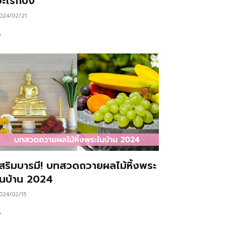
ะไรก็ปัง
024/02/21
…
เสริมบารมี! บทสวดถวายผลไม้หิ้งพระ
ในบ้าน 2024
024/02/15
…