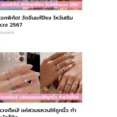
จกพิกัด! วัดจีนแก้ปีชง ไหว้เสริม
ดวง 2567
024/03/05
…
ดวงดีแน่! แค่สวมแหวนให้ถูกนิ้ว ทำ