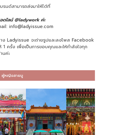
บรนด์สามารถส่งมาให้ได้ที่
อดไลน์ @ladywork ค่ะ
ail:
info@ladyissue.com
าง Ladyissue จะถ่ายรูปและลงโพส Facebook
ห้ 1 ครั้ง เพื่อเป็นการขอบคุณและให้กำลังใจทุก
่านค่ะ
ผู้หญิงสายมู