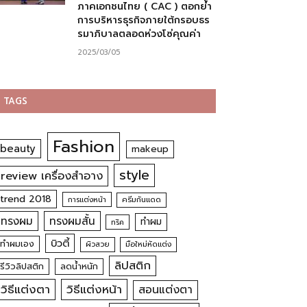
ภาคเอกชนไทย ( CAC ) ตอกย้ำ
การบริหารธุรกิจภายใต้กรอบธร
รมาภิบาลตลอดห่วงโซ่คุณค่า
2025/03/05
TAGS
Fashion
beauty
makeup
style
review เครื่องสำอาง
trend 2018
การแต่งหน้า
ครีมกันแดด
ทรงผม
ทรงผมสั้น
ทำผม
ทริค
บิวตี้
ทำผมเอง
ผิวสวย
มือใหม่หัดแต่ง
ลิปสติก
รีวิวลิปสติก
ลดน้ำหนัก
วิธีแต่งตา
วิธีแต่งหน้า
สอนแต่งตา