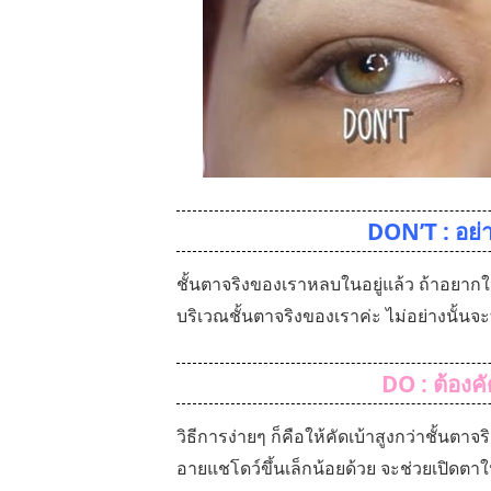
DON’T : อย่า
ชั้นตาจริงของเราหลบในอยู่แล้ว ถ้าอยากให
บริเวณชั้นตาจริงของเราค่ะ ไม่อย่างนั้นจะ
DO : ต้องคั
วิธีการง่ายๆ ก็คือให้คัดเบ้าสูงกว่าชั้นตา
อายแชโดว์ขึ้นเล็กน้อยด้วย จะช่วยเปิดตาใ