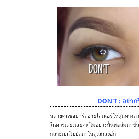
DON’T : อย่าก
หลายคนชอบกรีดอายไลเนอร์ให้สุดหางตาแ
ในควรเลี่ยงเลยค่ะ ไม่อย่างนั้นพอลืมตา
กลายเป็นไปปิดตาให้ดูเล็กลงอีก