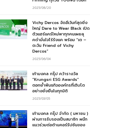
Firming ทุกวัน YOUNG ได้อีก”
2025/08/20
Vichy Dercos จัดอีเว้นท์สุดยิ่ง
ใหญ่ Dare to Wear Black เปิด
ตัวแฮร์แคร์ใหม่พาทุกคนเผยลุ
คดำมั่นใจไร้รังแค พร้อม “เต –
ตะวัน Friend of Vichy
Dercos”
2025/06/04
เก้ามงคล กรุ๊ป คว้ารางวัล
“Krungsri ESG Awards”
ตอกย้ำพันธกิจองค์กรที่เติบโต
อย่างยั่งยืนในทุกมิติ
2025/03/05
เก้ามงคล กรุ๊ป จำกัด ( มหาชน )
ผ่านการรับรองเป็นสมาชิก ผนึก
แนวร่วมต่อต้านคอร์รัปชันของ