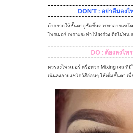
DON’T : อย่าลืมลงไพ
ถ้าอยากให้ชั้นตาดูชัดขึ้นควรทาอายแชโดว์
ไพรเมอร์ เพราะจะทำให้ผงร่วง ติดไม่ทน 
DO : ต้องลงไพรเ
ควรลงไพรเมอร์ หรือพวก Mixing เจล ที่มี
เน้นลงอายแชโดว์สีอ่อนๆ ให้เต็มชั้นตา เพื