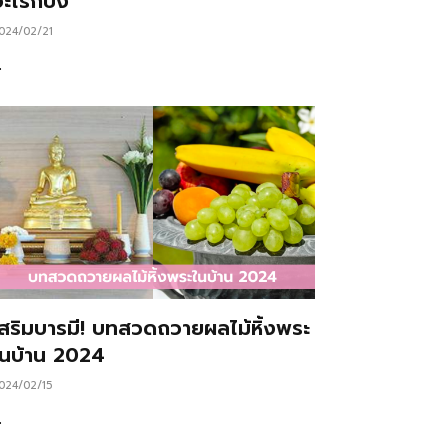
ะไรก็ปัง
024/02/21
…
เสริมบารมี! บทสวดถวายผลไม้หิ้งพระ
ในบ้าน 2024
024/02/15
…