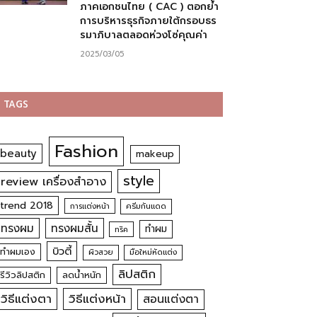
ภาคเอกชนไทย ( CAC ) ตอกย้ำ
การบริหารธุรกิจภายใต้กรอบธร
รมาภิบาลตลอดห่วงโซ่คุณค่า
2025/03/05
TAGS
Fashion
beauty
makeup
style
review เครื่องสำอาง
trend 2018
การแต่งหน้า
ครีมกันแดด
ทรงผม
ทรงผมสั้น
ทำผม
ทริค
บิวตี้
ทำผมเอง
ผิวสวย
มือใหม่หัดแต่ง
ลิปสติก
รีวิวลิปสติก
ลดน้ำหนัก
วิธีแต่งตา
วิธีแต่งหน้า
สอนแต่งตา