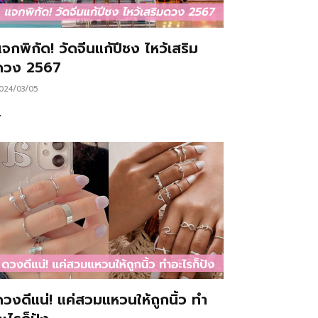
จกพิกัด! วัดจีนแก้ปีชง ไหว้เสริม
ดวง 2567
024/03/05
…
ดวงดีแน่! แค่สวมแหวนให้ถูกนิ้ว ทำ