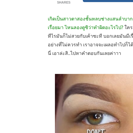
SHARES
เกิดเป็นสาวตาสองชั้นหลบช่างแสนลำบาก จะ
เรื่อยมา ไหนลองดูซิว่าทำผิดอะไรไป?
ใครอ
ทีไรมันก็ไม่สวยกับเค้าซะที บอกเลยมันมีเรื
อย่างที่ไม่ควรทำ เราอาจจะเผลอทำไปก็ได
นี่ เอาล่ะสิ..ไปหาคำตอบกันเลยค่าาา