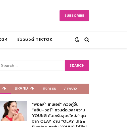
SUBSCRIBE
2024
รีวิวบิวตี้ TIKTOK
PR
BRAND PR
กิจกรรม
ภาพข่าว
“พอลล่า เทเลอร์” ควงคู่จิ้น
“หยิ่น–วอร์” ชวนต่อเวลาความ
YOUNG กับเซรั่มสูตรใหม่ล่าสุด
จาก OLAY งาน “OLAY Ultra