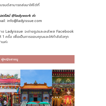
บรนด์สามารถส่งมาให้ได้ที่
อดไลน์ @ladywork ค่ะ
ail:
info@ladyissue.com
าง Ladyissue จะถ่ายรูปและลงโพส Facebook
ห้ 1 ครั้ง เพื่อเป็นการขอบคุณและให้กำลังใจทุก
่านค่ะ
ผู้หญิงสายมู