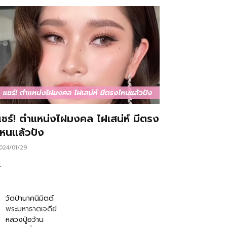
แชร์! ตำแหน่งไฝมงคล ไฝเสน่ห์ มีตรง
ไหนแล้วปัง
024/01/29
…
วัดป่านาคนิมิตต์
พระมหาธาตเจดีย์
หลวงปู่อว้าน