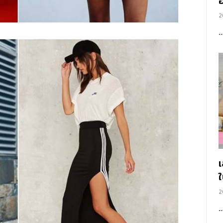
อ
2
2