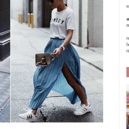
แ
แ
m
ท
ใ
ท