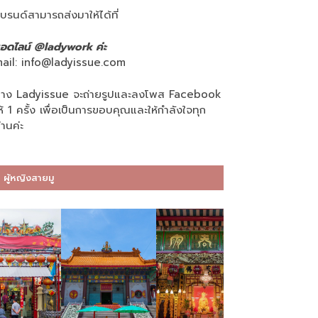
บรนด์สามารถส่งมาให้ได้ที่
อดไลน์ @ladywork ค่ะ
ail:
info@ladyissue.com
าง Ladyissue จะถ่ายรูปและลงโพส Facebook
ห้ 1 ครั้ง เพื่อเป็นการขอบคุณและให้กำลังใจทุก
่านค่ะ
ผู้หญิงสายมู