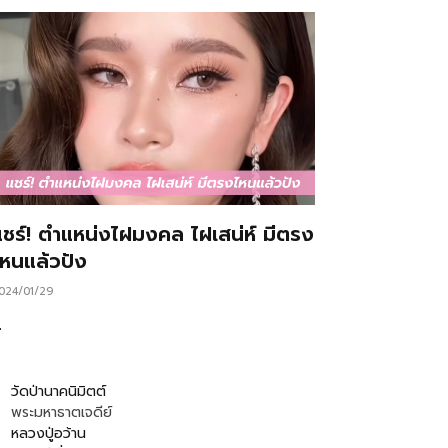
แชร์! ตำแหน่งไฝมงคล ไฝเสน่ห์ มีตรง
ไหนแล้วปัง
024/01/29
…
วัดป่านาคนิมิตต์
พระมหาธาตเจดีย์
หลวงปู่อว้าน