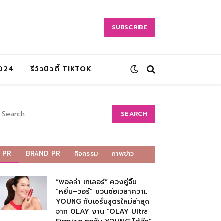
SUBSCRIBE
2024
รีวิวบิวตี้ TIKTOK
PR
BRAND PR
กิจกรรม
ภาพข่าว
“พอลล่า เทเลอร์” ควงคู่จิ้น
“หยิ่น–วอร์” ชวนต่อเวลาความ
YOUNG กับเซรั่มสูตรใหม่ล่าสุด
จาก OLAY งาน “OLAY Ultra