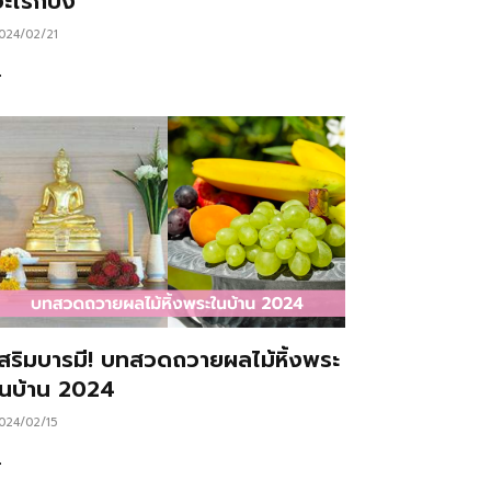
ะไรก็ปัง
024/02/21
…
เสริมบารมี! บทสวดถวายผลไม้หิ้งพระ
ในบ้าน 2024
024/02/15
…