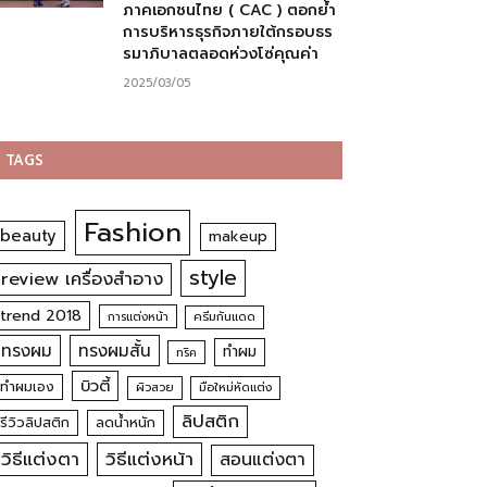
ภาคเอกชนไทย ( CAC ) ตอกย้ำ
การบริหารธุรกิจภายใต้กรอบธร
รมาภิบาลตลอดห่วงโซ่คุณค่า
2025/03/05
TAGS
Fashion
beauty
makeup
style
review เครื่องสำอาง
trend 2018
การแต่งหน้า
ครีมกันแดด
ทรงผม
ทรงผมสั้น
ทำผม
ทริค
บิวตี้
ทำผมเอง
ผิวสวย
มือใหม่หัดแต่ง
ลิปสติก
รีวิวลิปสติก
ลดน้ำหนัก
วิธีแต่งตา
วิธีแต่งหน้า
สอนแต่งตา