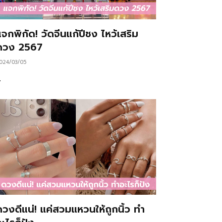
จกพิกัด! วัดจีนแก้ปีชง ไหว้เสริม
ดวง 2567
024/03/05
…
ดวงดีแน่! แค่สวมแหวนให้ถูกนิ้ว ทำ