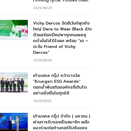
Firming ทุกวัน YOUNG ได้อีก”
2025/08/20
Vichy Dercos จัดอีเว้นท์สุดยิ่ง
ใหญ่ Dare to Wear Black เปิด
ตัวแฮร์แคร์ใหม่พาทุกคนเผยลุ
คดำมั่นใจไร้รังแค พร้อม “เต –
ตะวัน Friend of Vichy
Dercos”
2025/06/04
เก้ามงคล กรุ๊ป คว้ารางวัล
“Krungsri ESG Awards”
ตอกย้ำพันธกิจองค์กรที่เติบโต
อย่างยั่งยืนในทุกมิติ
2025/03/05
เก้ามงคล กรุ๊ป จำกัด ( มหาชน )
ผ่านการรับรองเป็นสมาชิก ผนึก
แนวร่วมต่อต้านคอร์รัปชันของ