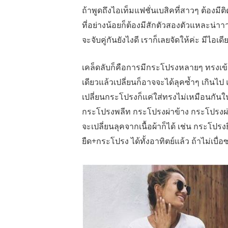
ถ้าพูดถึงไอเท็มแฟชั่นเบสิคที่สาวๆ ต้องมีติ
ที่อย่างน้อยก็ต้องมีสักตัวสองตัวแหละน่าา
จะจับคู่กันยังไงดี เราก็เลยจัดให้ค่ะ มีไอเดี
เคล็ดลับก็คือการมีกระโปรงหลายๆ ทรงเข้าไว
เดียวแล้วเปลี่ยนก็อาจจะได้ลุคซ้ำๆ เกินไป 
เปลี่ยนกระโปรงก็แค่ใส่ทรงไม่เหมือนกัน
กระโปรงพลีท กระโปรงผ่าข้าง กระโปรงผ่า
จะเปลี่ยนลุคจากเนื้อผ้าก็ได้ เช่น กระโปรงย
ยืด+กระโปรง ได้ทั้งอาทิตย์แล้ว ถ้าไม่เบื