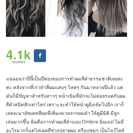
4.1k
SHARES
แน่นอนว่าปีนี้เป็นปีทองของการทำผมสีดำธรรมชาติเลยล่ะ
ค่ะ หลังจากที่เราทำสีผมแสบๆ โหดๆ กันมาหลายปีแล้ว แต่
มันก็มีปัญหาสำหรับสาวๆ หน้าเข้มที่มักจะไม่ค่อยรอดกับผม
สีดำสนิทสักเท่าไหร่ เพราะจะทำให้หน้าดูยิ่งเข้มไปอีก เราก็
เลยจะมาอัพเดทสีผมที่เพิ่มเลเวลจากผมดำ ให้ดูมีมิติ มีลูก
เล่นมากขึ้น นั่นคือการทำผมสีดำแบบ Ombre นั่นเอง! ไม่มี
อะไรมากก็แค่ไล่เฉดสีช่วงปลายผม หรือแซมๆ เป็นโลว์ไลท์