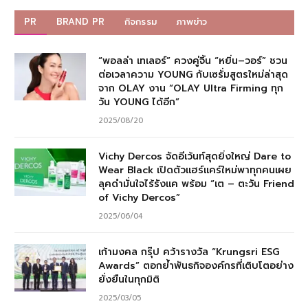
PR
BRAND PR
กิจกรรม
ภาพข่าว
“พอลล่า เทเลอร์” ควงคู่จิ้น “หยิ่น–วอร์” ชวน
ต่อเวลาความ YOUNG กับเซรั่มสูตรใหม่ล่าสุด
จาก OLAY งาน “OLAY Ultra Firming ทุก
วัน YOUNG ได้อีก”
2025/08/20
Vichy Dercos จัดอีเว้นท์สุดยิ่งใหญ่ Dare to
Wear Black เปิดตัวแฮร์แคร์ใหม่พาทุกคนเผย
ลุคดำมั่นใจไร้รังแค พร้อม “เต – ตะวัน Friend
of Vichy Dercos”
2025/06/04
เก้ามงคล กรุ๊ป คว้ารางวัล “Krungsri ESG
Awards” ตอกย้ำพันธกิจองค์กรที่เติบโตอย่าง
ยั่งยืนในทุกมิติ
2025/03/05