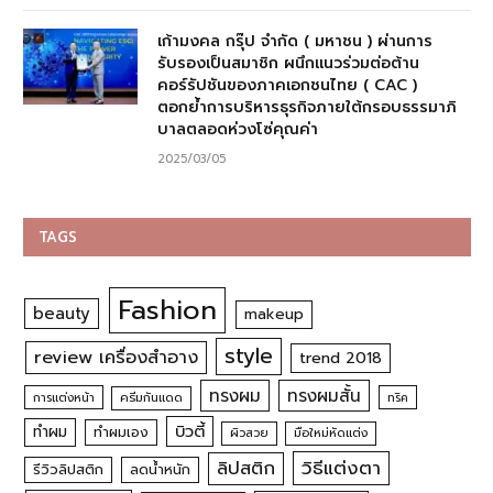
เก้ามงคล กรุ๊ป จำกัด ( มหาชน ) ผ่านการ
รับรองเป็นสมาชิก ผนึกแนวร่วมต่อต้าน
คอร์รัปชันของภาคเอกชนไทย ( CAC )
ตอกย้ำการบริหารธุรกิจภายใต้กรอบธรรมาภิ
บาลตลอดห่วงโซ่คุณค่า
2025/03/05
TAGS
Fashion
beauty
makeup
style
review เครื่องสำอาง
trend 2018
ทรงผม
ทรงผมสั้น
การแต่งหน้า
ครีมกันแดด
ทริค
บิวตี้
ทำผม
ทำผมเอง
ผิวสวย
มือใหม่หัดแต่ง
วิธีแต่งตา
ลิปสติก
รีวิวลิปสติก
ลดน้ำหนัก