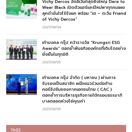
Vichy Dercos จัดอีเว้นท์สุดยิ่งใหญ่ Dare to
Wear Black เปิดตัวแฮร์แคร์ใหม่พาทุกคนเผย
ลุคดำมั่นใจไร้รังแค พร้อม “เต – ตะวัน Friend
of Vichy Dercos”
2025/06/04
เก้ามงคล กรุ๊ป คว้ารางวัล “Krungsri ESG
Awards” ตอกย้ำพันธกิจองค์กรที่เติบโตอย่าง
ยั่งยืนในทุกมิติ
2025/03/05
เก้ามงคล กรุ๊ป จำกัด ( มหาชน ) ผ่านการ
รับรองเป็นสมาชิก ผนึกแนวร่วมต่อต้าน
คอร์รัปชันของภาคเอกชนไทย ( CAC )
ตอกย้ำการบริหารธุรกิจภายใต้กรอบธรรมาภิ
บาลตลอดห่วงโซ่คุณค่า
2025/03/05
TAGS