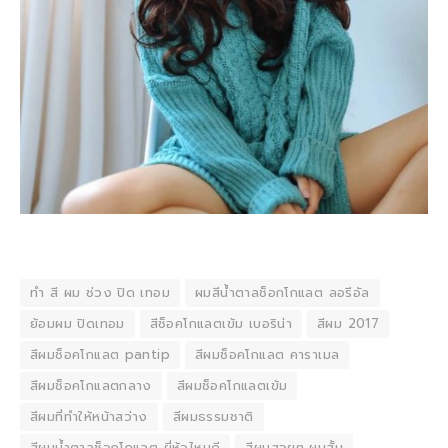
ทำ สี ผม ช่วง ปิด เทอม
ผมสีน้ําตาลช็อกโกแลต ลอรีอัล
ย้อมผม ปิดเทอม
สีช็อคโกแลตเข้ม เบอริน่า
สีผม 2017
สีผมช็อคโกแลต pantip
สีผมช็อคโกแลต คาราเมล
สีผมช็อคโกแลตกลาง
สีผมช็อคโกแลตเข้ม
สีผมที่ทําให้หน้าสว่าง
สีผมธรรมชาติ
สีผมน้ําตาลช็อกโกแลต ยี่ห้อไหนดี
สีผมสวยๆ ผมสั้น