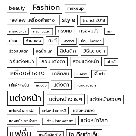
Fashion
beauty
makeup
style
review เครื่องสำอาง
trend 2018
ทรงผม
ทรงผมสั้น
การแต่งหน้า
ครีมกันแดด
ทริค
บิวตี้
ทำผม
ทำผมเอง
ผิวสวย
มือใหม่หัดแต่ง
วิธีแต่งตา
ลิปสติก
รีวิวลิปสติก
ลดน้ำหนัก
วิธีแต่งหน้า
สอนแต่งหน้า
สอนแต่งตา
สไตล์
เครื่องสำอาง
เคล็ดลับ
เสื้อผ้า
เมคอัพ
แต่งตา
เสื้อผ้าแฟชั่น
แต่งตัว
แต่งตาง่ายๆ
แต่งหน้า
แต่งหน้าง่ายๆ
แต่งหน้าสวยๆ
แต่งหน้าเอง
แต่งหน้าสายฝอ
แต่งหน้าเกาหลี
แต่งหน้าใสๆ
แต่งหน้าเองง่ายๆ
แต่งหน้าเองสวยๆ
แฟชั่น
ไอเดียทำเล็บ
แฟชั่นผู้หญิง