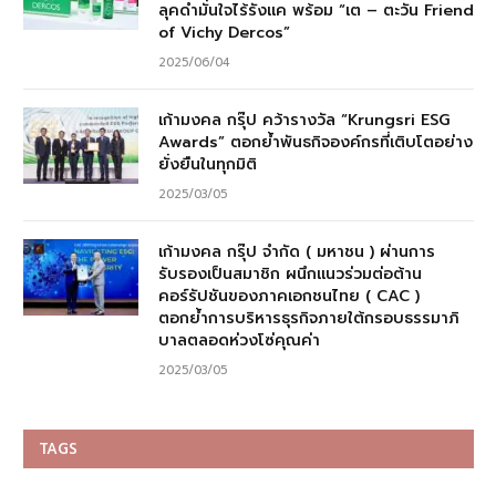
ลุคดำมั่นใจไร้รังแค พร้อม “เต – ตะวัน Friend
of Vichy Dercos”
2025/06/04
เก้ามงคล กรุ๊ป คว้ารางวัล “Krungsri ESG
Awards” ตอกย้ำพันธกิจองค์กรที่เติบโตอย่าง
ยั่งยืนในทุกมิติ
2025/03/05
เก้ามงคล กรุ๊ป จำกัด ( มหาชน ) ผ่านการ
รับรองเป็นสมาชิก ผนึกแนวร่วมต่อต้าน
คอร์รัปชันของภาคเอกชนไทย ( CAC )
ตอกย้ำการบริหารธุรกิจภายใต้กรอบธรรมาภิ
บาลตลอดห่วงโซ่คุณค่า
2025/03/05
TAGS