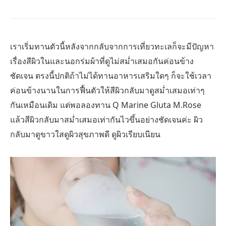
เราเริ่มทานตัวนี้หลังจากกลับจากการเที่ยวทะเลก็จะมีปัญหา
เรื่องสีผิวในและนอกร่มผ้าที่ดูไม่สม่ำเสมอกันค่อนข้าง
ชัดเจน ตรงนี้ปกติถ้าไม่ได้ทานอาหารเสริมใดๆ ก็จะใช้เวลา
ค่อนข้างนานในการฟื้นตัวให้สีผิวกลับมาดูสม่ำเสมอเท่าๆ
กันเหมือนเดิม แต่พอลองทาน Q Marine Gluta M.Rose
แล้วสีผิวกลับมาสม่ำเสมอเท่ากันไวขึ้นอย่างชัดเจนค่ะ ผิว
กลับมาดูขาวใสดูผิวสุขภาพดี ดูผิวเรียบเนียน