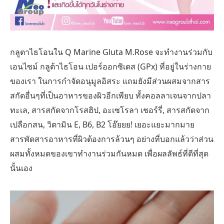
กลูตาไธโอนใน Q Marine Gluta M.Rose จะทำงานร่วมกับ
เอนไซม์ กลูต้าไธโอน เปอร์ออกซิเดส (GPx) ที่อยู่ในร่างกาย
ของเรา ในการกำจัดอนุมูลอิสระ แถมยังมีส่วนผสมจากสาร
สกัดอื่นๆที่เป็นอาหารของผิวอีกเพียบ ทั้งคอลลาเจนจากปลา
ทะเล, สารสกัดจากโรสฮิป, อะเซโรลา เชอร์รี่, สารสกัดจาก
เปลือกสน, วิตามิน E, B6, B2 โอ๊ยยย! เยอะแยะมากมาย
สารพัดสารอาหารที่ผิวต้องการล้วนๆ อย่างที่บอกแล้วว่าส่วน
ผสมทั้งหมดของเขาทำงานร่วมกันหมด เพื่อผลลัพธ์ที่ดีที่สุด
นั้นเอง