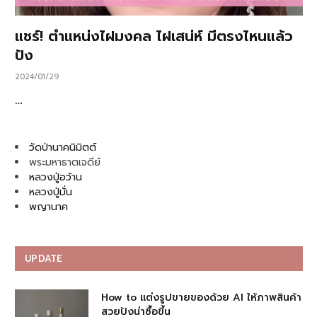
แชร์! ตำแหน่งไฝมงคล ไฝเสน่ห์ มีตรงไหนแล้ว
ปัง
2024/01/29
…
วัดป่านาคนิมิตต์
พระมหาธาตเจดีย์
หลวงปู่อว้าน
หลวงปู่มั่น
พญานาค
UPDATE
How to แต่งรูปขายของด้วย AI ให้ภาพสินค้า
สวยปังน่าซื้อขึ้น