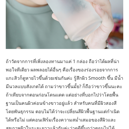
ถ้าวัดจากการที่เพิ่งลองทานมาแค่ 1 กล่อง ถือว่าได้ผลที่น่า
พอใจทีเดียว ผลพลอยได้อื่นๆ คือเรื่องของร่องรอยจากการ
แกะสิวก็ดูหายไวขึ้นด้วยเช่นกันค่ะ รู้สึกผิว Smooth ขึ้น มีน้ำ
มีนวลแบบสังเกตได้ ถามว่าขาวขึ้นมั้ย? ก็ถือว่าขาวขึ้นนะคะ
ถ้าเทียบจากตอนก่อนโดนแดด แต่อย่างที่บอกไปว่าโดยพื้น
ฐานเป็นคนผิวค่อนข้างขาวอยู่แล้ว สำหรับคนที่มีผิวสองสี
โดยพันธุกรรม ตอบไม่ได้ว่าจะเปลี่ยนสีผิวพื้นฐานแต่กำเนิด
ได้หรือไม่ แต่คอนเฟิร์มเรื่องความสม่ำเสมอของสีผิวและ
สุขภาพผิวในระยะยาวแล้วกันค่ะว่าดูดีขึ้นกว่าตอนไม่ได้