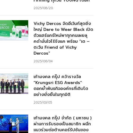
Firming ทุกวัน YOUNG ได้อีก”
2025/08/20
Vichy Dercos จัดอีเว้นท์สุดยิ่ง
ใหญ่ Dare to Wear Black เปิด
ตัวแฮร์แคร์ใหม่พาทุกคนเผยลุ
คดำมั่นใจไร้รังแค พร้อม “เต –
ตะวัน Friend of Vichy
Dercos”
2025/06/04
เก้ามงคล กรุ๊ป คว้ารางวัล
“Krungsri ESG Awards”
ตอกย้ำพันธกิจองค์กรที่เติบโต
อย่างยั่งยืนในทุกมิติ
2025/03/05
เก้ามงคล กรุ๊ป จำกัด ( มหาชน )
ผ่านการรับรองเป็นสมาชิก ผนึก
แนวร่วมต่อต้านคอร์รัปชันของ