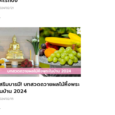
ะไรก็ปัง
024/02/21
…
เสริมบารมี! บทสวดถวายผลไม้หิ้งพระ
ในบ้าน 2024
024/02/15
…