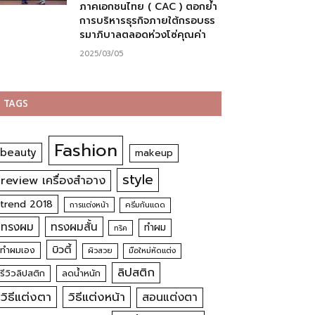
ภาคเอกชนไทย ( CAC ) ตอกย้ำ
การบริหารธุรกิจภายใต้กรอบธร
รมาภิบาลตลอดห่วงโซ่คุณค่า
2025/03/05
TAGS
Fashion
beauty
makeup
style
review เครื่องสำอาง
trend 2018
การแต่งหน้า
ครีมกันแดด
ทรงผม
ทรงผมสั้น
ทำผม
ทริค
บิวตี้
ทำผมเอง
ผิวสวย
มือใหม่หัดแต่ง
ลิปสติก
รีวิวลิปสติก
ลดน้ำหนัก
วิธีแต่งตา
วิธีแต่งหน้า
สอนแต่งตา