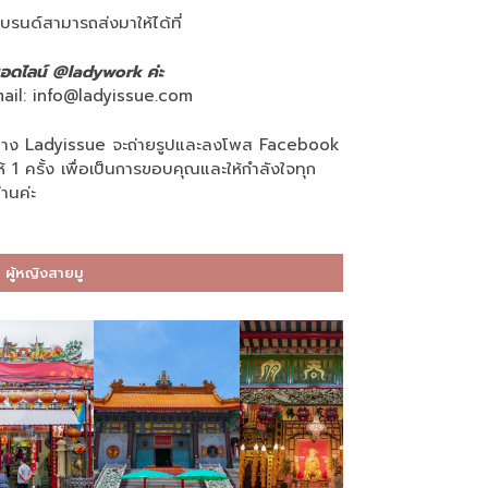
บรนด์สามารถส่งมาให้ได้ที่
อดไลน์ @ladywork ค่ะ
ail:
info@ladyissue.com
าง Ladyissue จะถ่ายรูปและลงโพส Facebook
ห้ 1 ครั้ง เพื่อเป็นการขอบคุณและให้กำลังใจทุก
่านค่ะ
ผู้หญิงสายมู