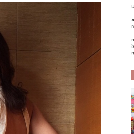
แ
แ
m
ท
ใ
ท