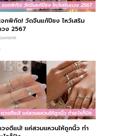
จกพิกัด! วัดจีนแก้ปีชง ไหว้เสริม
ดวง 2567
024/03/05
…
ดวงดีแน่! แค่สวมแหวนให้ถูกนิ้ว ทำ