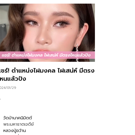
แชร์! ตำแหน่งไฝมงคล ไฝเสน่ห์ มีตรง
ไหนแล้วปัง
024/01/29
…
วัดป่านาคนิมิตต์
พระมหาธาตเจดีย์
หลวงปู่อว้าน