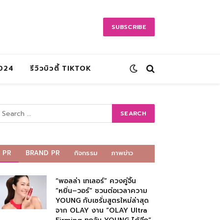
SUBSCRIBE
2024
รีวิวบิวตี้ TIKTOK
PR
BRAND PR
กิจกรรม
ภาพข่าว
“พอลล่า เทเลอร์” ควงคู่จิ้น
“หยิ่น–วอร์” ชวนต่อเวลาความ
YOUNG กับเซรั่มสูตรใหม่ล่าสุด
จาก OLAY งาน “OLAY Ultra