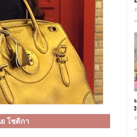
อ
2
2
นย โชติกา