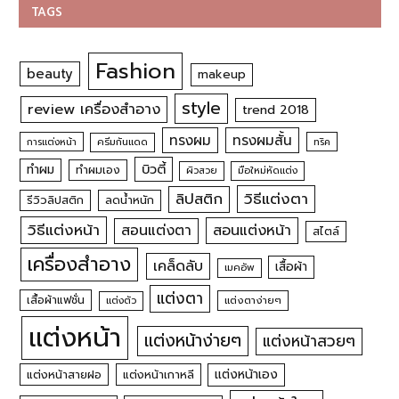
TAGS
Fashion
beauty
makeup
style
review เครื่องสำอาง
trend 2018
ทรงผม
ทรงผมสั้น
การแต่งหน้า
ครีมกันแดด
ทริค
บิวตี้
ทำผม
ทำผมเอง
ผิวสวย
มือใหม่หัดแต่ง
วิธีแต่งตา
ลิปสติก
รีวิวลิปสติก
ลดน้ำหนัก
วิธีแต่งหน้า
สอนแต่งหน้า
สอนแต่งตา
สไตล์
เครื่องสำอาง
เคล็ดลับ
เสื้อผ้า
เมคอัพ
แต่งตา
เสื้อผ้าแฟชั่น
แต่งตัว
แต่งตาง่ายๆ
แต่งหน้า
แต่งหน้าง่ายๆ
แต่งหน้าสวยๆ
แต่งหน้าเอง
แต่งหน้าสายฝอ
แต่งหน้าเกาหลี