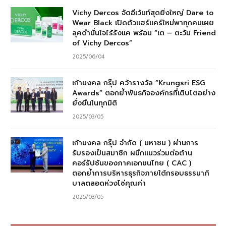
Vichy Dercos จัดอีเว้นท์สุดยิ่งใหญ่ Dare to
Wear Black เปิดตัวแฮร์แคร์ใหม่พาทุกคนเผย
ลุคดำมั่นใจไร้รังแค พร้อม “เต – ตะวัน Friend
of Vichy Dercos”
2025/06/04
เก้ามงคล กรุ๊ป คว้ารางวัล “Krungsri ESG
Awards” ตอกย้ำพันธกิจองค์กรที่เติบโตอย่าง
ยั่งยืนในทุกมิติ
2025/03/05
เก้ามงคล กรุ๊ป จำกัด ( มหาชน ) ผ่านการ
รับรองเป็นสมาชิก ผนึกแนวร่วมต่อต้าน
คอร์รัปชันของภาคเอกชนไทย ( CAC )
ตอกย้ำการบริหารธุรกิจภายใต้กรอบธรรมาภิ
บาลตลอดห่วงโซ่คุณค่า
2025/03/05