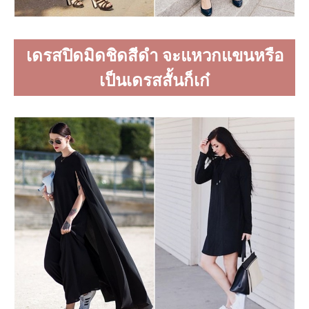
เดรสปิดมิดชิดสีดำ จะแหวกแขนหรือ
เป็นเดรสสั้นก็เก๋