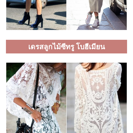
เดรสลูกไม้ซีทรู โบฮีเมียน