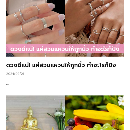
ดวงดีแน่! แค่สวมแหวนให้ถูกนิ้ว ทำอะไรก็ปัง
2024/02/21
…