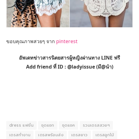
ขอบคุณภาพสวยๆ จาก
pinterest
อัพเดทข่าวสารนิตยสารผู้หญิงผ่านทาง LINE ฟรี
Add friend ที่ ID : @ladyissue (มี@นำ)
dress แฟชั่น
ชุดแซก
ชุดแซค
รวมเดรสสวยๆ
เดรสทำงาน
เดรสพร้อมส่ง
เดรสยาว
เดรสลูกไม้