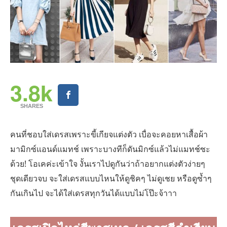
3.8k
SHARES
คนที่ชอบใส่เดรสเพราะขี้เกียจแต่งตัว เบื่อจะคอยหาเสื้อผ้า
มามิกซ์แอนด์แมทช์ เพราะบางทีก็ดันมิกซ์แล้วไม่แมทช์ซะ
ด้วย! โอเคค่ะเข้าใจ งั้นเราไปดูกันว่าถ้าอยากแต่งตัวง่ายๆ
ชุดเดียวจบ จะใส่เดรสแบบไหนให้ดูชิคๆ ไม่ดูเชย หรือดูซ้ำๆ
กันเกินไป จะได้ใส่เดรสทุกวันได้แบบไม่โป๊ะจ้าาา