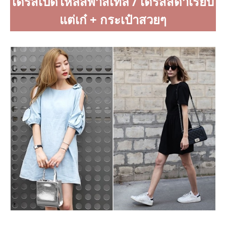
เดรสเปิดไหล่สีพาสเทล / เดรสสีดำเรียบ
แต่เก๋ + กระเป๋าสวยๆ