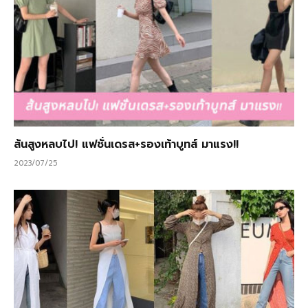
ส้นสูงหลบไป! แฟชั่นเดรส+รองเท้าบูทส์ มาแรง!!
2023/07/25