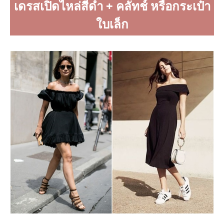
เดรสเปิดไหล่สีดำ + คลัทช์ หรือกระเป๋า
ใบเล็ก