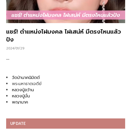
แชร์! ตำแหน่งไฝมงคล ไฝเสน่ห์ มีตรงไหนแล้ว
ปัง
2024/01/29
…
วัดป่านาคนิมิตต์
พระมหาธาตเจดีย์
หลวงปู่อว้าน
หลวงปู่มั่น
พญานาค
UPDATE