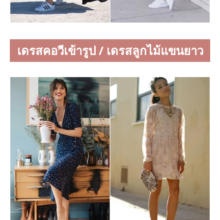
เดรสคอวีเข้ารูป / เดรสลูกไม้แขนยาว