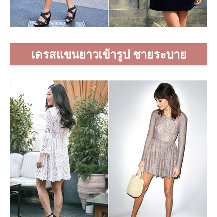
เดรสแขนยาวเข้ารูป ชายระบาย