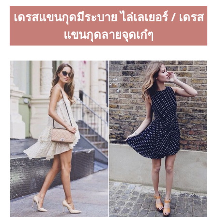
เดรสแขนกุดมีระบาย ไล่เลเยอร์ / เดรส
แขนกุดลายจุดเก๋ๆ