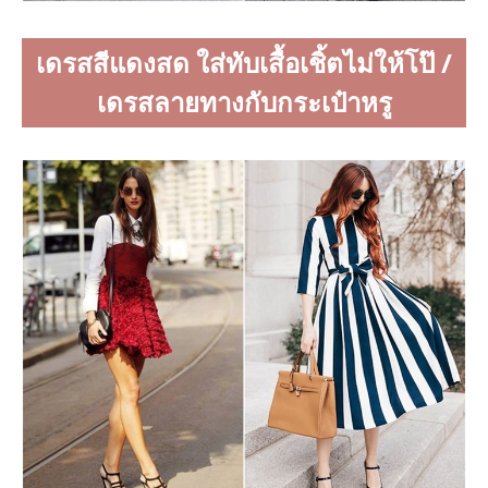
เดรสสีแดงสด ใส่ทับเสื้อเชิ้ตไม่ให้โป๊ /
เดรสลายทางกับกระเป๋าหรู