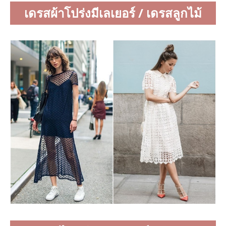
เดรสผ้าโปร่งมีเลเยอร์ / เดรสลูกไม้