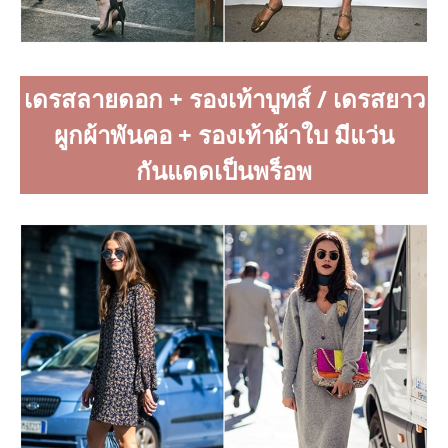
เดรสลายดอก + รองเท้าบูทส์ / เดรสยาว
ผูกผ้าพันคอ + รองเท้าผ้าใบ มีแว่น
กันแดดเป็นพร็อพ