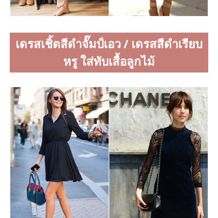
เดรสเชิ้ตสีดำจั๊มป์เอว / เดรสสีดำเรียบ
หรู ใส่ทับเสื้อลูกไม้