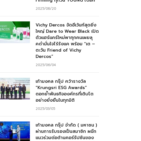
Firming ทุกวัน YOUNG ได้อีก”
2025/08/20
Vichy Dercos จัดอีเว้นท์สุดยิ่ง
ใหญ่ Dare to Wear Black เปิด
ตัวแฮร์แคร์ใหม่พาทุกคนเผยลุ
คดำมั่นใจไร้รังแค พร้อม “เต –
ตะวัน Friend of Vichy
Dercos”
2025/06/04
เก้ามงคล กรุ๊ป คว้ารางวัล
“Krungsri ESG Awards”
ตอกย้ำพันธกิจองค์กรที่เติบโต
อย่างยั่งยืนในทุกมิติ
2025/03/05
เก้ามงคล กรุ๊ป จำกัด ( มหาชน )
ผ่านการรับรองเป็นสมาชิก ผนึก
แนวร่วมต่อต้านคอร์รัปชันของ