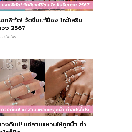
จกพิกัด! วัดจีนแก้ปีชง ไหว้เสริม
ดวง 2567
024/03/05
…
ดวงดีแน่! แค่สวมแหวนให้ถูกนิ้ว ทำ