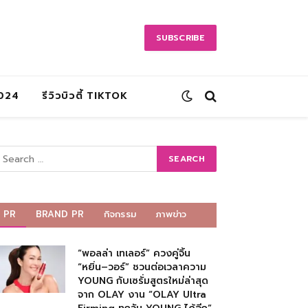
SUBSCRIBE
2024
รีวิวบิวตี้ TIKTOK
PR
BRAND PR
กิจกรรม
ภาพข่าว
“พอลล่า เทเลอร์” ควงคู่จิ้น
“หยิ่น–วอร์” ชวนต่อเวลาความ
YOUNG กับเซรั่มสูตรใหม่ล่าสุด
จาก OLAY งาน “OLAY Ultra