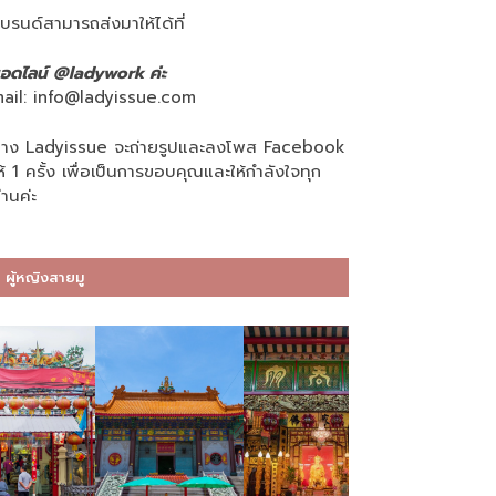
บรนด์สามารถส่งมาให้ได้ที่
อดไลน์ @ladywork ค่ะ
ail:
info@ladyissue.com
าง Ladyissue จะถ่ายรูปและลงโพส Facebook
ห้ 1 ครั้ง เพื่อเป็นการขอบคุณและให้กำลังใจทุก
่านค่ะ
ผู้หญิงสายมู