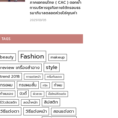
ภาคเอกชนไทย ( CAC ) ตอกย้ำ
การบริหารธุรกิจภายใต้กรอบธร
รมาภิบาลตลอดห่วงโซ่คุณค่า
2025/03/05
TAGS
Fashion
beauty
makeup
style
review เครื่องสำอาง
trend 2018
การแต่งหน้า
ครีมกันแดด
ทรงผม
ทรงผมสั้น
ทำผม
ทริค
บิวตี้
ทำผมเอง
ผิวสวย
มือใหม่หัดแต่ง
ลิปสติก
รีวิวลิปสติก
ลดน้ำหนัก
วิธีแต่งตา
วิธีแต่งหน้า
สอนแต่งตา