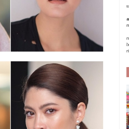
แ
แ
m
ท
ใ
ท