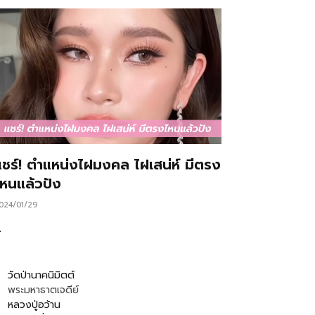
แชร์! ตำแหน่งไฝมงคล ไฝเสน่ห์ มีตรง
ไหนแล้วปัง
024/01/29
…
วัดป่านาคนิมิตต์
พระมหาธาตเจดีย์
หลวงปู่อว้าน