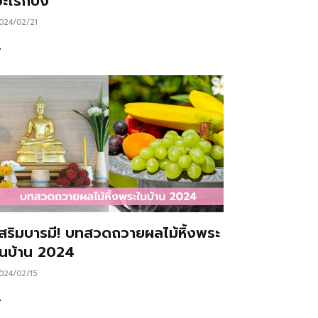
ะไรก็ปัง
024/02/21
…
เสริมบารมี! บทสวดถวายผลไม้หิ้งพระ
ในบ้าน 2024
024/02/15
…