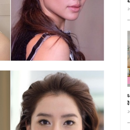
อ
2
2