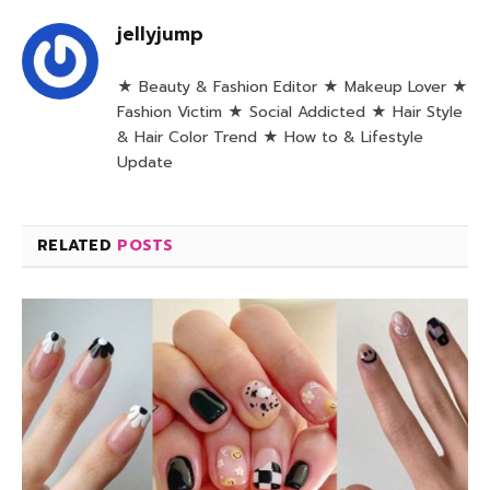
jellyjump
★ Beauty & Fashion Editor ★ Makeup Lover ★
Fashion Victim ★ Social Addicted ★ Hair Style
& Hair Color Trend ★ How to & Lifestyle
Update
RELATED
POSTS