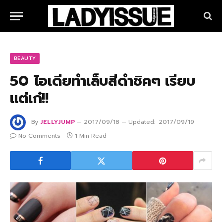
BEAUTY
50 ไอเดียทำเล็บสีดำชิคๆ เรียบ
แต่เก๋!!
By
JELLYJUMP
2017/09/18
Updated:
2017/09/19
No Comments
1 Min Read