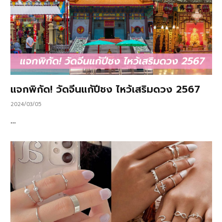
แจกพิกัด! วัดจีนแก้ปีชง ไหว้เสริมดวง 2567
2024/03/05
…