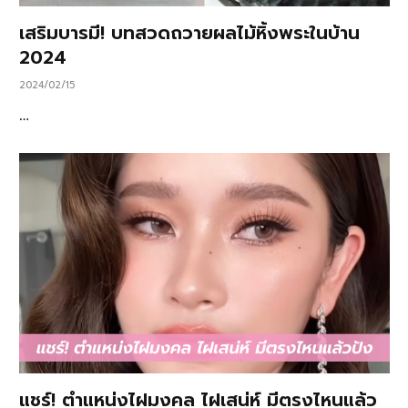
เสริมบารมี! บทสวดถวายผลไม้หิ้งพระในบ้าน
2024
2024/02/15
…
แชร์! ตำแหน่งไฝมงคล ไฝเสน่ห์ มีตรงไหนแล้ว