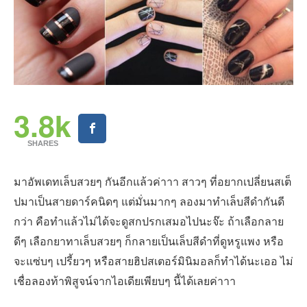
3.8k
SHARES
มาอัพเดทเล็บสวยๆ กันอีกแล้วค่าาา สาวๆ ที่อยากเปลี่ยนสเต็
ปมาเป็นสายดาร์คนิดๆ แต่มั่นมากๆ ลองมาทำเล็บสีดำกันดี
กว่า คือทำแล้วไม่ได้จะดูสกปรกเสมอไปนะจ๊ะ ถ้าเลือกลาย
ดีๆ เลือกยาทาเล็บสวยๆ ก็กลายเป็นเล็บสีดำที่ดูหรูแพง หรือ
จะแซ่บๆ เปรี้ยวๆ หรือสายฮิปสเตอร์มินิมอลก็ทำได้นะเออ ไม่
เชื่อลองท้าพิสูจน์จากไอเดียเพียบๆ นี้ได้เลยค่าาา