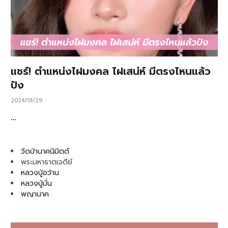
แชร์! ตำแหน่งไฝมงคล ไฝเสน่ห์ มีตรงไหนแล้ว
ปัง
2024/01/29
…
วัดป่านาคนิมิตต์
พระมหาธาตเจดีย์
หลวงปู่อว้าน
หลวงปู่มั่น
พญานาค