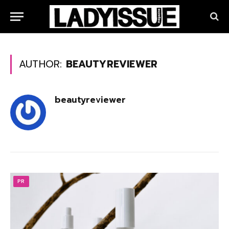
AUTHOR:
BEAUTYREVIEWER
beautyreviewer
PR