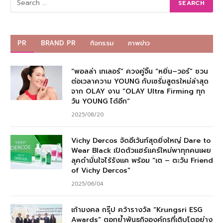
PR
BRAND PR
กิจกรรม
ภาพข่าว
“พอลล่า เทเลอร์” ควงคู่จิ้น “หยิ่น–วอร์” ชวน
ต่อเวลาความ YOUNG กับเซรั่มสูตรใหม่ล่าสุด
จาก OLAY งาน “OLAY Ultra Firming ทุก
วัน YOUNG ได้อีก”
2025/08/20
Vichy Dercos จัดอีเว้นท์สุดยิ่งใหญ่ Dare to
Wear Black เปิดตัวแฮร์แคร์ใหม่พาทุกคนเผย
ลุคดำมั่นใจไร้รังแค พร้อม “เต – ตะวัน Friend
of Vichy Dercos”
2025/06/04
เก้ามงคล กรุ๊ป คว้ารางวัล “Krungsri ESG
Awards” ตอกย้ำพันธกิจองค์กรที่เติบโตอย่าง