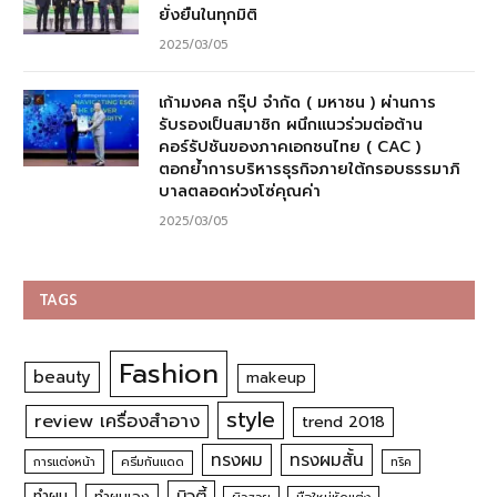
ยั่งยืนในทุกมิติ
2025/03/05
เก้ามงคล กรุ๊ป จำกัด ( มหาชน ) ผ่านการ
รับรองเป็นสมาชิก ผนึกแนวร่วมต่อต้าน
คอร์รัปชันของภาคเอกชนไทย ( CAC )
ตอกย้ำการบริหารธุรกิจภายใต้กรอบธรรมาภิ
บาลตลอดห่วงโซ่คุณค่า
2025/03/05
TAGS
Fashion
beauty
makeup
style
review เครื่องสำอาง
trend 2018
ทรงผม
ทรงผมสั้น
การแต่งหน้า
ครีมกันแดด
ทริค
บิวตี้
ทำผม
ทำผมเอง