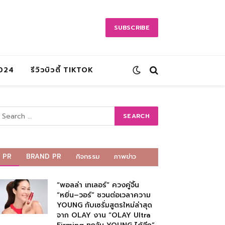
SUBSCRIBE
2024
รีวิวบิวตี้ TIKTOK
PR
BRAND PR
กิจกรรม
ภาพข่าว
“พอลล่า เทเลอร์” ควงคู่จิ้น
“หยิ่น–วอร์” ชวนต่อเวลาความ
YOUNG กับเซรั่มสูตรใหม่ล่าสุด
จาก OLAY งาน “OLAY Ultra