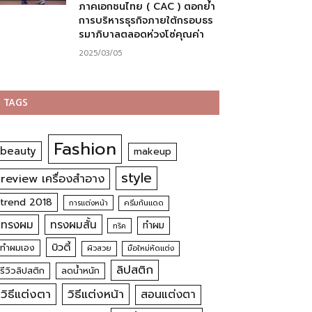
ภาคเอกชนไทย ( CAC ) ตอกย้ำ
การบริหารธุรกิจภายใต้กรอบธร
รมาภิบาลตลอดห่วงโซ่คุณค่า
2025/03/05
TAGS
Fashion
beauty
makeup
style
review เครื่องสำอาง
trend 2018
การแต่งหน้า
ครีมกันแดด
ทรงผม
ทรงผมสั้น
ทำผม
ทริค
บิวตี้
ทำผมเอง
ผิวสวย
มือใหม่หัดแต่ง
ลิปสติก
รีวิวลิปสติก
ลดน้ำหนัก
วิธีแต่งตา
วิธีแต่งหน้า
สอนแต่งตา