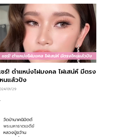
แชร์! ตำแหน่งไฝมงคล ไฝเสน่ห์ มีตรง
ไหนแล้วปัง
024/01/29
…
วัดป่านาคนิมิตต์
พระมหาธาตเจดีย์
หลวงปู่อว้าน