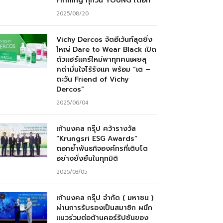
Firming ทุกวัน YOUNG ได้อีก”
2025/08/20
Vichy Dercos จัดอีเว้นท์สุดยิ่ง
ใหญ่ Dare to Wear Black เปิด
ตัวแฮร์แคร์ใหม่พาทุกคนเผยลุ
คดำมั่นใจไร้รังแค พร้อม “เต –
ตะวัน Friend of Vichy
Dercos”
2025/06/04
เก้ามงคล กรุ๊ป คว้ารางวัล
“Krungsri ESG Awards”
ตอกย้ำพันธกิจองค์กรที่เติบโต
อย่างยั่งยืนในทุกมิติ
2025/03/05
เก้ามงคล กรุ๊ป จำกัด ( มหาชน )
ผ่านการรับรองเป็นสมาชิก ผนึก
แนวร่วมต่อต้านคอร์รัปชันของ