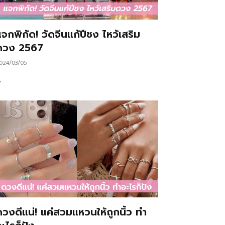
จกพิกัด! วัดจีนแก้ปีชง ไหว้เสริม
ดวง 2567
024/03/05
…
ดวงดีแน่! แค่สวมแหวนให้ถูกนิ้ว ทำ