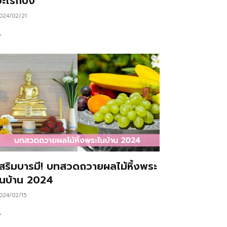
ะไรก็ปัง
024/02/21
…
เสริมบารมี! บทสวดถวายผลไม้หิ้งพระ
ในบ้าน 2024
024/02/15
…