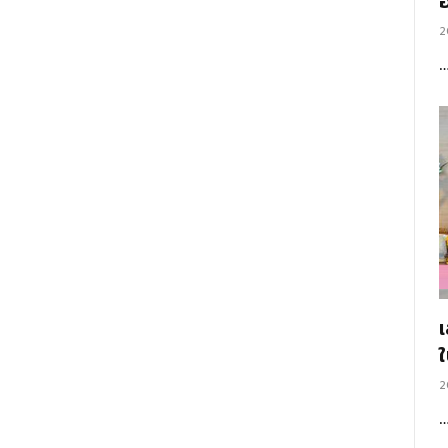
อ
2
2