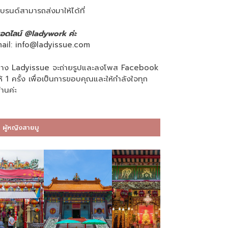
บรนด์สามารถส่งมาให้ได้ที่
อดไลน์ @ladywork ค่ะ
ail:
info@ladyissue.com
าง Ladyissue จะถ่ายรูปและลงโพส Facebook
ห้ 1 ครั้ง เพื่อเป็นการขอบคุณและให้กำลังใจทุก
่านค่ะ
ผู้หญิงสายมู