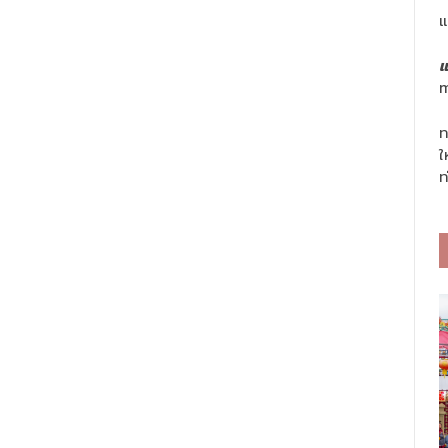
แ
แ
m
ท
ใ
ท