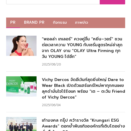
PR
BRAND PR
กิจกรรม
ภาพข่าว
“พอลล่า เทเลอร์” ควงคู่จิ้น “หยิ่น–วอร์” ชวน
ต่อเวลาความ YOUNG กับเซรั่มสูตรใหม่ล่าสุด
จาก OLAY งาน “OLAY Ultra Firming ทุก
วัน YOUNG ได้อีก”
2025/08/20
Vichy Dercos จัดอีเว้นท์สุดยิ่งใหญ่ Dare to
Wear Black เปิดตัวแฮร์แคร์ใหม่พาทุกคนเผย
ลุคดำมั่นใจไร้รังแค พร้อม “เต – ตะวัน Friend
of Vichy Dercos”
2025/06/04
เก้ามงคล กรุ๊ป คว้ารางวัล “Krungsri ESG
Awards” ตอกย้ำพันธกิจองค์กรที่เติบโตอย่าง