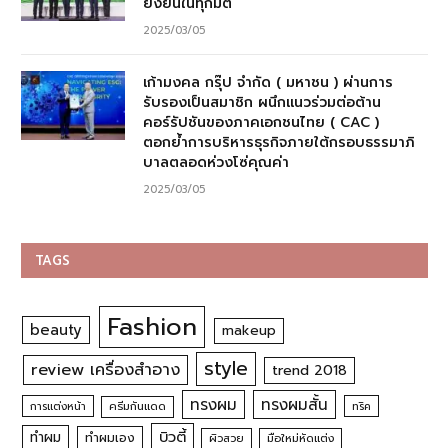
ยั่งยืนในทุกมิติ
2025/03/05
เก้ามงคล กรุ๊ป จำกัด ( มหาชน ) ผ่านการ
รับรองเป็นสมาชิก ผนึกแนวร่วมต่อต้าน
คอร์รัปชันของภาคเอกชนไทย ( CAC )
ตอกย้ำการบริหารธุรกิจภายใต้กรอบธรรมาภิ
บาลตลอดห่วงโซ่คุณค่า
2025/03/05
TAGS
Fashion
beauty
makeup
style
review เครื่องสำอาง
trend 2018
ทรงผม
ทรงผมสั้น
การแต่งหน้า
ครีมกันแดด
ทริค
บิวตี้
ทำผม
ทำผมเอง
ผิวสวย
มือใหม่หัดแต่ง