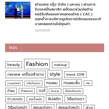
เก้ามงคล กรุ๊ป จำกัด ( มหาชน ) ผ่านการ
รับรองเป็นสมาชิก ผนึกแนวร่วมต่อต้าน
คอร์รัปชันของภาคเอกชนไทย ( CAC )
ตอกย้ำการบริหารธุรกิจภายใต้กรอบธรรมาภิ
บาลตลอดห่วงโซ่คุณค่า
2025/03/05
TAGS
Fashion
beauty
makeup
style
review เครื่องสำอาง
trend 2018
ทรงผม
ทรงผมสั้น
การแต่งหน้า
ครีมกันแดด
ทริค
บิวตี้
ทำผม
ทำผมเอง
ผิวสวย
มือใหม่หัดแต่ง
วิธีแต่งตา
ลิปสติก
รีวิวลิปสติก
ลดน้ำหนัก
วิธีแต่งหน้า
สอนแต่งหน้า
สอนแต่งตา
สไตล์