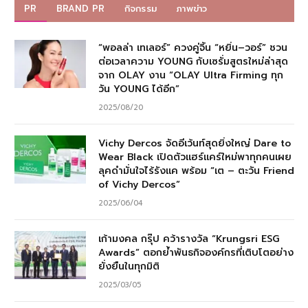
PR
BRAND PR
กิจกรรม
ภาพข่าว
“พอลล่า เทเลอร์” ควงคู่จิ้น “หยิ่น–วอร์” ชวน
ต่อเวลาความ YOUNG กับเซรั่มสูตรใหม่ล่าสุด
จาก OLAY งาน “OLAY Ultra Firming ทุก
วัน YOUNG ได้อีก”
2025/08/20
Vichy Dercos จัดอีเว้นท์สุดยิ่งใหญ่ Dare to
Wear Black เปิดตัวแฮร์แคร์ใหม่พาทุกคนเผย
ลุคดำมั่นใจไร้รังแค พร้อม “เต – ตะวัน Friend
of Vichy Dercos”
2025/06/04
เก้ามงคล กรุ๊ป คว้ารางวัล “Krungsri ESG
Awards” ตอกย้ำพันธกิจองค์กรที่เติบโตอย่าง
ยั่งยืนในทุกมิติ
2025/03/05