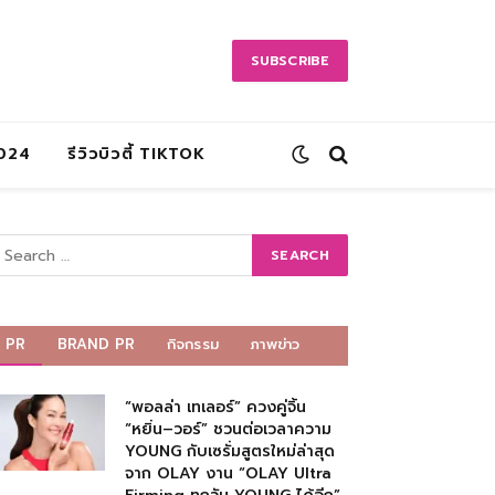
SUBSCRIBE
2024
รีวิวบิวตี้ TIKTOK
PR
BRAND PR
กิจกรรม
ภาพข่าว
“พอลล่า เทเลอร์” ควงคู่จิ้น
“หยิ่น–วอร์” ชวนต่อเวลาความ
YOUNG กับเซรั่มสูตรใหม่ล่าสุด
จาก OLAY งาน “OLAY Ultra