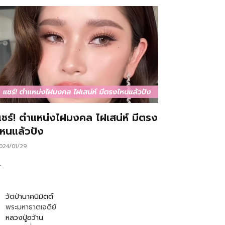
แชร์! ตำแหน่งไฝมงคล ไฝเสน่ห์ มีตรง
ไหนแล้วปัง
024/01/29
…
วัดป่านาคนิมิตต์
พระมหาธาตเจดีย์
หลวงปู่อว้าน