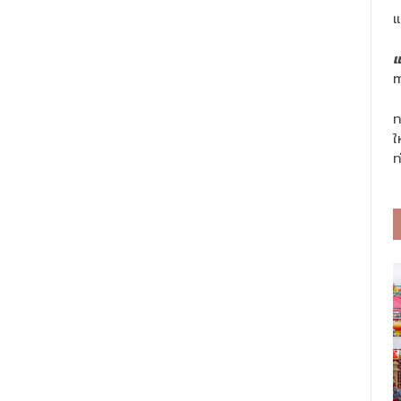
แ
แ
m
ท
ใ
ท