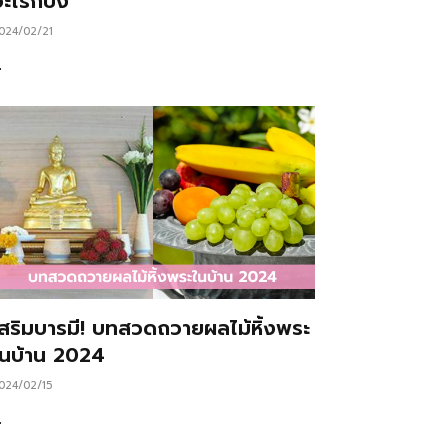
ะไรก็ปัง
024/02/21
…
เสริมบารมี! บทสวดถวายผลไม้หิ้งพระ
ในบ้าน 2024
024/02/15
…