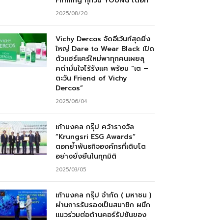
Firming ทุกวัน YOUNG ได้อีก”
2025/08/20
Vichy Dercos จัดอีเว้นท์สุดยิ่ง
ใหญ่ Dare to Wear Black เปิด
ตัวแฮร์แคร์ใหม่พาทุกคนเผยลุ
คดำมั่นใจไร้รังแค พร้อม “เต –
ตะวัน Friend of Vichy
Dercos”
2025/06/04
เก้ามงคล กรุ๊ป คว้ารางวัล
“Krungsri ESG Awards”
ตอกย้ำพันธกิจองค์กรที่เติบโต
อย่างยั่งยืนในทุกมิติ
2025/03/05
เก้ามงคล กรุ๊ป จำกัด ( มหาชน )
ผ่านการรับรองเป็นสมาชิก ผนึก
แนวร่วมต่อต้านคอร์รัปชันของ