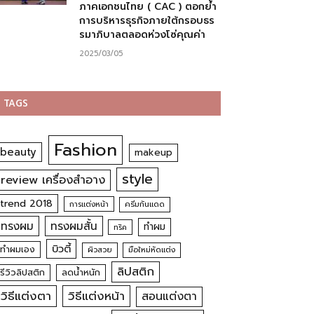
ภาคเอกชนไทย ( CAC ) ตอกย้ำ
การบริหารธุรกิจภายใต้กรอบธร
รมาภิบาลตลอดห่วงโซ่คุณค่า
2025/03/05
TAGS
Fashion
beauty
makeup
style
review เครื่องสำอาง
trend 2018
การแต่งหน้า
ครีมกันแดด
ทรงผม
ทรงผมสั้น
ทำผม
ทริค
บิวตี้
ทำผมเอง
ผิวสวย
มือใหม่หัดแต่ง
ลิปสติก
รีวิวลิปสติก
ลดน้ำหนัก
วิธีแต่งตา
วิธีแต่งหน้า
สอนแต่งตา