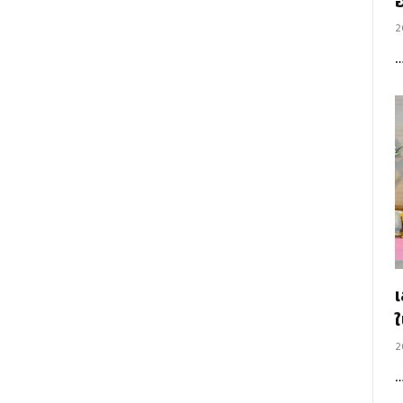
อ
2
2