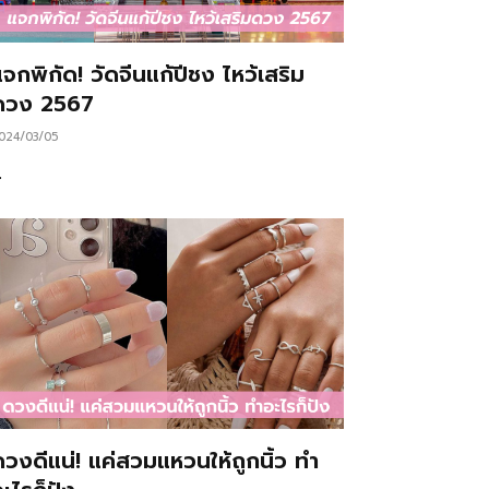
จกพิกัด! วัดจีนแก้ปีชง ไหว้เสริม
ดวง 2567
024/03/05
…
ดวงดีแน่! แค่สวมแหวนให้ถูกนิ้ว ทำ