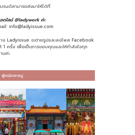
บรนด์สามารถส่งมาให้ได้ที่
อดไลน์ @ladywork ค่ะ
ail:
info@ladyissue.com
าง Ladyissue จะถ่ายรูปและลงโพส Facebook
ห้ 1 ครั้ง เพื่อเป็นการขอบคุณและให้กำลังใจทุก
่านค่ะ
ผู้หญิงสายมู