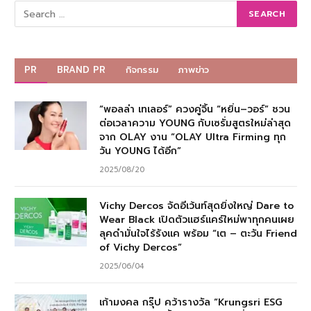
PR
BRAND PR
กิจกรรม
ภาพข่าว
“พอลล่า เทเลอร์” ควงคู่จิ้น “หยิ่น–วอร์” ชวน
ต่อเวลาความ YOUNG กับเซรั่มสูตรใหม่ล่าสุด
จาก OLAY งาน “OLAY Ultra Firming ทุก
วัน YOUNG ได้อีก”
2025/08/20
Vichy Dercos จัดอีเว้นท์สุดยิ่งใหญ่ Dare to
Wear Black เปิดตัวแฮร์แคร์ใหม่พาทุกคนเผย
ลุคดำมั่นใจไร้รังแค พร้อม “เต – ตะวัน Friend
of Vichy Dercos”
2025/06/04
เก้ามงคล กรุ๊ป คว้ารางวัล “Krungsri ESG