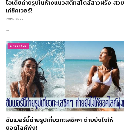
ไอเดียถ่ายรูปในห้างแนวสตีทสไตล์สาวฝรั่ง สวย
เก๋ชิคเวอร์!
2019/03/22
…
LIFESTYLE
ซัมเมอร์นี้ถ่ายรูปเที่ยวทะเลชิคๆ ถ่ายยังไงให้
ยอดไลค์พุ่ง!